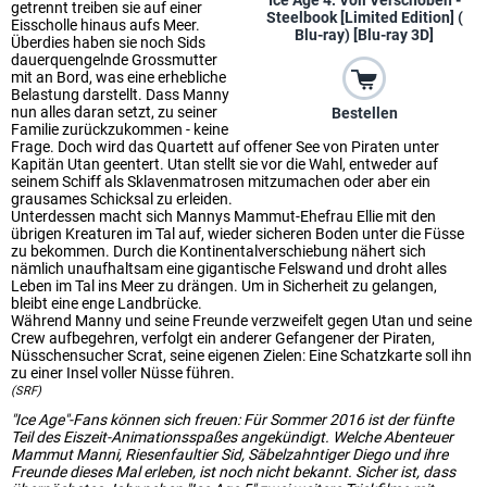
Ice Age 4: Voll Verschoben -
getrennt treiben sie auf einer
Steelbook [Limited Edition] (
Eisscholle hinaus aufs Meer.
Blu-ray) [Blu-ray 3D]
Überdies haben sie noch Sids
dauerquengelnde Grossmutter
mit an Bord, was eine erhebliche
Belastung darstellt. Dass Manny
nun alles daran setzt, zu seiner
Bestellen
Familie zurückzukommen - keine
Frage. Doch wird das Quartett auf offener See von Piraten unter
Kapitän Utan geentert. Utan stellt sie vor die Wahl, entweder auf
seinem Schiff als Sklavenmatrosen mitzumachen oder aber ein
grausames Schicksal zu erleiden.
Unterdessen macht sich Mannys Mammut-Ehefrau Ellie mit den
übrigen Kreaturen im Tal auf, wieder sicheren Boden unter die Füsse
zu bekommen. Durch die Kontinentalverschiebung nähert sich
nämlich unaufhaltsam eine gigantische Felswand und droht alles
Leben im Tal ins Meer zu drängen. Um in Sicherheit zu gelangen,
bleibt eine enge Landbrücke.
Während Manny und seine Freunde verzweifelt gegen Utan und seine
Crew aufbegehren, verfolgt ein anderer Gefangener der Piraten,
Nüsschensucher Scrat, seine eigenen Zielen: Eine Schatzkarte soll ihn
zu einer Insel voller Nüsse führen.
(SRF)
"Ice Age"-Fans können sich freuen: Für Sommer 2016 ist der fünfte
Teil des Eiszeit-Animationsspaßes angekündigt. Welche Abenteuer
Mammut Manni, Riesenfaultier Sid, Säbelzahntiger Diego und ihre
Freunde dieses Mal erleben, ist noch nicht bekannt. Sicher ist, dass