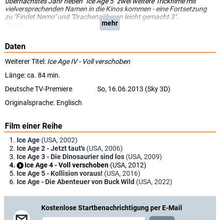
übernächstes Jahr neben "Ice Age 5" zwei weitere Trickfilme mit
vielversprechenden Namen in die Kinos kommen - eine Fortsetzung
zu "Findet Nemo" und "Drachenzähmen leicht gemacht 3".
mehr
(Sat.1)
Daten
Weiterer Titel:
Ice Age IV - Voll verschoben
Länge: ca. 84 min.
Deutsche TV-Premiere
So, 16.06.2013 (Sky 3D)
Originalsprache:
Englisch
Film einer Reihe
Ice Age
(USA, 2002)
Ice Age 2 - Jetzt taut's
(USA, 2006)
Ice Age 3 - Die Dinosaurier sind los
(USA, 2009)
Ice Age 4 - Voll verschoben
(USA, 2012)
Ice Age 5 - Kollision voraus!
(USA, 2016)
Ice Age - Die Abenteuer von Buck Wild
(USA, 2022)
Kostenlose Startbenachrichtigung per E-Mail