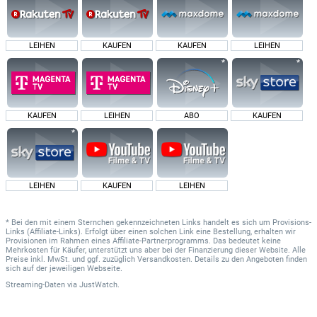
LEIHEN
KAUFEN
KAUFEN
LEIHEN
KAUFEN
LEIHEN
ABO
KAUFEN
LEIHEN
KAUFEN
LEIHEN
* Bei den mit einem Sternchen gekennzeichneten Links handelt es sich um Provisions-
Links (Affiliate-Links). Erfolgt über einen solchen Link eine Bestellung, erhalten wir
Provisionen im Rahmen eines Affiliate-Partnerprogramms. Das bedeutet keine
Mehrkosten für Käufer, unterstützt uns aber bei der Finanzierung dieser Website. Alle
Preise inkl. MwSt. und ggf. zuzüglich Versandkosten. Details zu den Angeboten finden
sich auf der jeweiligen Webseite.
Streaming-Daten
via
JustWatch.