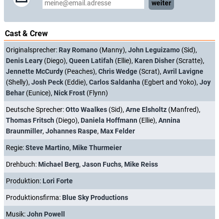
weiter
Cast & Crew
Originalsprecher:
Ray Romano
(Manny),
John Leguizamo
(Sid),
Denis Leary
(Diego),
Queen Latifah
(Ellie),
Karen Disher
(Scratte),
Jennette McCurdy
(Peaches),
Chris Wedge
(Scrat),
Avril Lavigne
(Shelly),
Josh Peck
(Eddie),
Carlos Saldanha
(Egbert and Yoko),
Joy
Behar
(Eunice),
Nick Frost
(Flynn)
Deutsche Sprecher:
Otto Waalkes
(Sid),
Arne Elsholtz
(Manfred),
Thomas Fritsch
(Diego),
Daniela Hoffmann
(Ellie),
Annina
Braunmiller
,
Johannes Raspe
,
Max Felder
Regie:
Steve Martino
,
Mike Thurmeier
Drehbuch:
Michael Berg
,
Jason Fuchs
,
Mike Reiss
Produktion:
Lori Forte
Produktionsfirma:
Blue Sky Productions
Musik:
John Powell