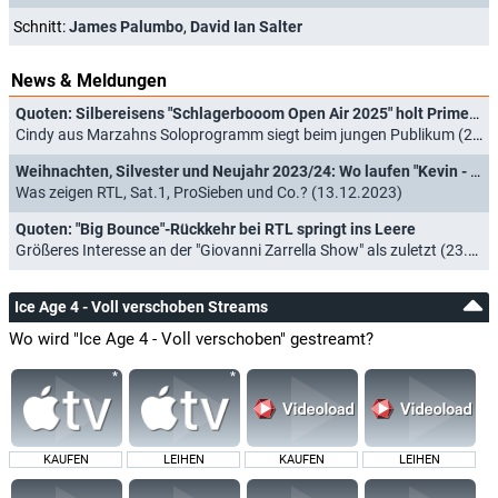
Schnitt:
James Palumbo
,
David Ian Salter
News & Meldungen
Quoten: Silbereisens "Schlagerbooom Open Air 2025" holt Primetime-Sieg knapp vor "Wilsberg"
Cindy aus Marzahns Soloprogramm siegt beim jungen Publikum (22.06.2025)
Weihnachten, Silvester und Neujahr 2023/24: Wo laufen "Kevin - Allein zu Haus", "Schöne Bescherung" und Co.?
Was zeigen RTL, Sat.1, ProSieben und Co.? (13.12.2023)
Quoten: "Big Bounce"-Rückkehr bei RTL springt ins Leere
Größeres Interesse an der "Giovanni Zarrella Show" als zuletzt (23.07.2023)
Ice Age 4 - Voll verschoben Streams
Wo wird "Ice Age 4 - Voll verschoben" gestreamt?
KAUFEN
LEIHEN
KAUFEN
LEIHEN