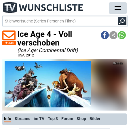
Ice Age 4 - Voll
verschoben
338
(Ice Age: Continental Drift)
USA
, 2012
Fox
Info
Streams
im TV
Top 3
Forum
Shop
Bilder