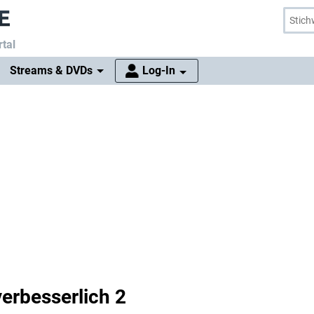
tal
Streams & DVDs
Log-In
verbesserlich 2