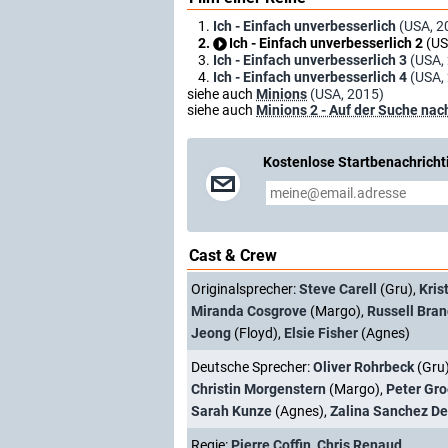
Ich - Einfach unverbesserlich
(USA, 2
Ich - Einfach unverbesserlich 2
(US
Ich - Einfach unverbesserlich 3
(USA,
Ich - Einfach unverbesserlich 4
(USA,
siehe auch
Minions
(USA, 2015)
siehe auch
Minions 2 - Auf der Suche na
Kostenlose Startbenachricht
Cast & Crew
Originalsprecher:
Steve Carell
(Gru),
Kris
Miranda Cosgrove
(Margo),
Russell Bra
Jeong
(Floyd),
Elsie Fisher
(Agnes)
Deutsche Sprecher:
Oliver Rohrbeck
(Gru
Christin Morgenstern
(Margo),
Peter Gr
Sarah Kunze
(Agnes),
Zalina Sanchez D
Regie:
Pierre Coffin
,
Chris Renaud