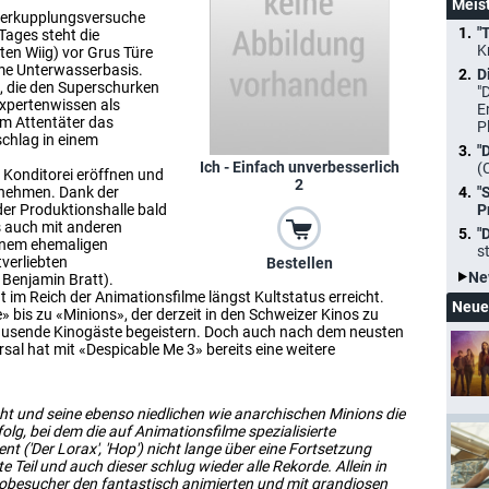
Meis
 Verkupplungsversuche
"
Tages steht die
K
ten Wiig) vor Grus Türe
ime Unterwasserbasis.
D
n, die den Superschurken
"
 Expertenwissen als
E
em Attentäter das
P
schlag in einem
"
Ich - Einfach unverbesserlich
(
e Konditorei eröffnen und
2
 nehmen. Dank der
"
der Produktionshalle bald
P
 auch mit anderen
"
einem ehemaligen
s
tverliebten
Bestellen
Ne
 Benjamin Bratt).
t im Reich der Animationsfilme längst Kultstatus erreicht.
Neue
e» bis zu «Minions», der derzeit in den Schweizer Kinos zu
ttausende Kinogäste begeistern. Doch auch nach dem neusten
rsal hat mit «Despicable Me 3» bereits eine weitere
t und seine ebenso niedlichen wie anarchischen Minions die
lg, bei dem die auf Animationsfilme spezialisierte
t ('Der Lorax', 'Hop') nicht lange über eine Fortsetzung
Teil und auch dieser schlug wieder alle Rekorde. Allein in
nobesucher den fantastisch animierten und mit grandiosen