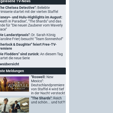
tgelesene TV-News
The Chelsea Detective":
Beliebte
rimiserie startet mit der vierten Staffel
isney+- und Hulu-Highlights im August:
Death in Paradise", "The Shards" und das
nde für "Die neuen Zauberer vom Waverly
lace"
Die Landarztpraxis":
Dr. Sarah König
Caroline Frier) besucht "Team Sonnenhof"
Sherlock & Daughter" feiert Free-TV-
remiere
Die Flodders" sind zurück:
An diesem Tag
tartet die neue Serie
wsübersicht
ste Meldungen
"Roswell:
New
Mexico":
Deutschlandpremiere
von Staffel 4 wird tief
in der Nacht versteckt
"The Shards":
Reich
und schön... und tot?!