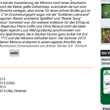
 bei der Inszenierung der Minions noch einen draufsetzt.
l noch der kleine, gelbe Geheimtipp, avancieren sie nun zum
reiche verlegen, aber immer für einen echten Brüller gut ist.
ch 2" im Erscheinungsjahr sogar mit der "Goldenen Leinwand"
orien "Bester animierter Spielfilm" und "Bester Song"
scar" nominiert war. Ein weiterer Indikator für den Erfolg ist,
 Regie-Duo Pierre Coffin und Chris Renaud nicht die Ideen
igen Agentin Lucy Wild (großartig synchronisiert von
ins Spiel bringen, die in Sachen Humor ganz locker mit Gru
ei ???') und den Minions mithalten kann. Der Sommer 2015
leinen Minions eroberten in einem eigenen Kinofilm die
umination Entertainment am dritten Teil der 'Ich - Einfach
mehr
Die 
Mario
Serie
2013
2013 (USA)
2013
2014 (Sky Cinema)
be