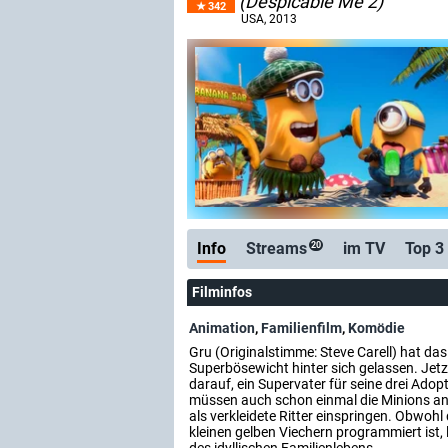
(Despicable Me 2)
342
USA
, 2013
Info
Streams
im TV
Top 3
20
Filminfos
Animation
,
Familienfilm
,
Komödie
Gru (Originalstimme: Steve Carell) hat das
Superbösewicht hinter sich gelassen. Jetzt
darauf, ein Supervater für seine drei Adopt
müssen auch schon einmal die Minions an
als verkleidete Ritter einspringen. Obwoh
kleinen gelben Viechern programmiert ist,