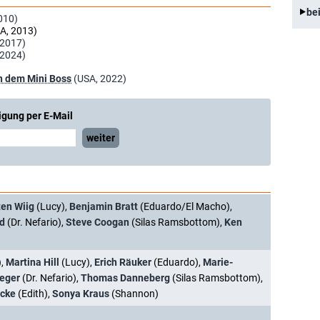
be
010)
A, 2013)
 2017)
 2024)
ch dem Mini Boss
(USA, 2022)
igung per E-Mail
weiter
ten Wiig
(Lucy),
Benjamin Bratt
(Eduardo/El Macho),
nd
(Dr. Nefario),
Steve Coogan
(Silas Ramsbottom),
Ken
),
Martina Hill
(Lucy),
Erich Räuker
(Eduardo),
Marie-
oeger
(Dr. Nefario),
Thomas Danneberg
(Silas Ramsbottom),
ecke
(Edith),
Sonya Kraus
(Shannon)