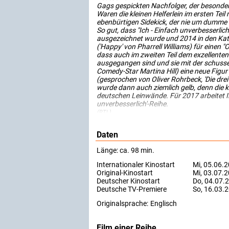
Gags gespickten Nachfolger, der besonders
Waren die kleinen Helferlein im ersten Tei
ebenbürtigen Sidekick, der nie um dumme St
So gut, dass "Ich - Einfach unverbesserli
ausgezeichnet wurde und 2014 in den Kateg
('Happy' von Pharrell Williams) für einen "O
dass auch im zweiten Teil dem exzellenten
ausgegangen sind und sie mit der schussel
Comedy-Star Martina Hill) eine neue Figur 
(gesprochen von Oliver Rohrbeck, 'Die dr
wurde dann auch ziemlich gelb, denn die k
deutschen Leinwände. Für 2017 arbeitet Ill
unverbesserlich'-Reihe.
(RTL)
Daten
Länge: ca. 98 min.
Internationaler Kinostart
Mi, 05.06.
Original-Kinostart
Mi, 03.07.
Deutscher Kinostart
Do, 04.07.
Deutsche TV-Premiere
So, 16.03.
Originalsprache:
Englisch
Film einer Reihe