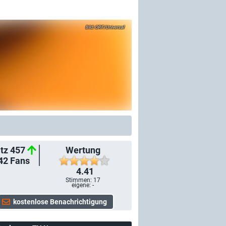
ORF/Universal
tz 457
Wertung
42
Fans
4.41
Stimmen:
17
eigene: -