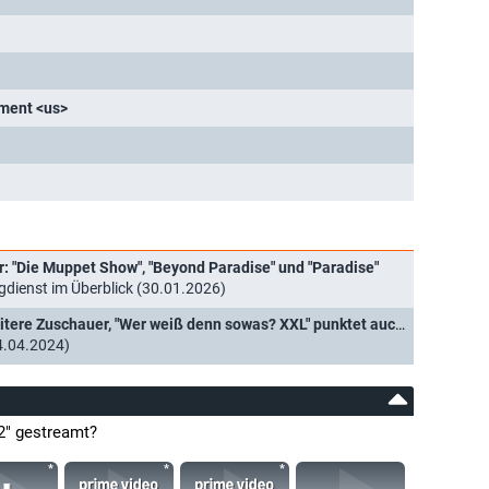
nment <us>
r: "Die Muppet Show", "Beyond Paradise" und "Paradise"
ienst im Überblick (30.01.2026)
Quoten: "The Masked Singer" verliert weitere Zuschauer, "Wer weiß denn sowas? XXL" punktet auch bei den Jüngeren
4.04.2024)
 2" gestreamt?