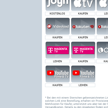
KOSTENLOS
KAUFEN
LE
KAUFEN
KAUFEN
LE
LEIHEN
KAUFEN
KA
KAUFEN
LEIHEN
* Bei den mit einem Sternchen gekennzeichneten Links
solchen Link eine Bestellung, erhalten wir Provisi
Mehrkosten für Käufer, unterstützt uns aber bei der 
Versandkosten. Details zu den Angeboten finden sich