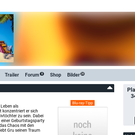
Trailer
Forum
Shop
Bilder
0
20
Pla
3
Blu-ray-Tipp
 Leben als
 konzentriert er sich
ivtöchter zu sein. Dabei
 einer Geburtstagsparty
l das Chaos mit den
 lebt Gru seinen Traum