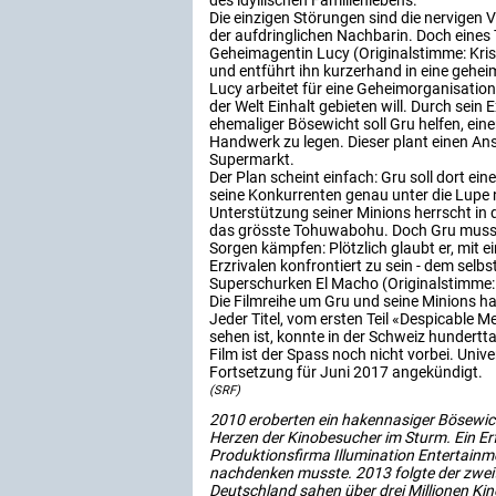
des idyllischen Familienlebens.
Die einzigen Störungen sind die nervigen
der aufdringlichen Nachbarin. Doch eines 
Geheimagentin Lucy (Originalstimme: Kris
und entführt ihn kurzerhand in eine gehe
Lucy arbeitet für eine Geheimorganisatio
der Welt Einhalt gebieten will. Durch sein
ehemaliger Bösewicht soll Gru helfen, ein
Handwerk zu legen. Dieser plant einen An
Supermarkt.
Der Plan scheint einfach: Gru soll dort ein
seine Konkurrenten genau unter die Lupe
Unterstützung seiner Minions herrscht in 
das grösste Tohuwabohu. Doch Gru muss
Sorgen kämpfen: Plötzlich glaubt er, mit 
Erzrivalen konfrontiert zu sein - dem selbs
Superschurken El Macho (Originalstimme:
Die Filmreihe um Gru und seine Minions ha
Jeder Titel, vom ersten Teil «Despicable M
sehen ist, konnte in der Schweiz hunder
Film ist der Spass noch nicht vorbei. Unive
Fortsetzung für Juni 2017 angekündigt.
(SRF)
2010 eroberten ein hakennasiger Bösewich
Herzen der Kinobesucher im Sturm. Ein Erfo
Produktionsfirma Illumination Entertainmen
nachdenken musste. 2013 folgte der zweite 
Deutschland sahen über drei Millionen Ki