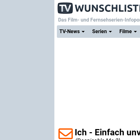
Das Film- und Fernsehserien-Infopor
TV-News
Serien
Filme
Ich - Einfach un