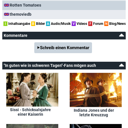
Rotten Tomatoes
themoviedb
I
Inhaltsangabe
B
Bilder
A
Audio/Musik
V
Videos
F
Forum
N
Blog/News
Kommentare
Schreib einen Kommentar
"In guten wie in schweren Tagen"-Fans mögen auch
Sissi - Schicksalsjahre
Indiana Jones und der
einer Kaiserin
letzte Kreuzzug