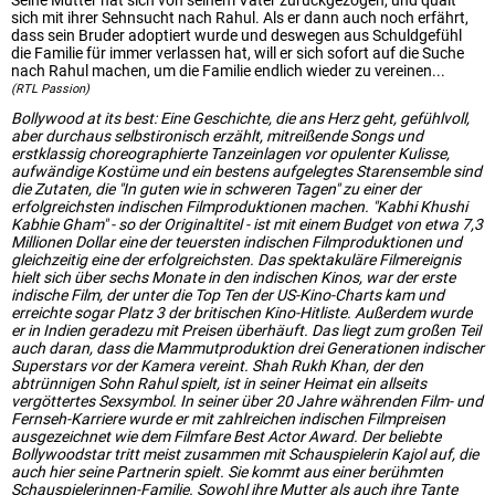
Seine Mutter hat sich von seinem Vater zurückgezogen, und quält
sich mit ihrer Sehnsucht nach Rahul. Als er dann auch noch erfährt,
dass sein Bruder adoptiert wurde und deswegen aus Schuldgefühl
die Familie für immer verlassen hat, will er sich sofort auf die Suche
nach Rahul machen, um die Familie endlich wieder zu vereinen...
(RTL Passion)
Bollywood at its best: Eine Geschichte, die ans Herz geht, gefühlvoll,
aber durchaus selbstironisch erzählt, mitreißende Songs und
erstklassig choreographierte Tanzeinlagen vor opulenter Kulisse,
aufwändige Kostüme und ein bestens aufgelegtes Starensemble sind
die Zutaten, die "In guten wie in schweren Tagen" zu einer der
erfolgreichsten indischen Filmproduktionen machen. "Kabhi Khushi
Kabhie Gham" - so der Originaltitel - ist mit einem Budget von etwa 7,3
Millionen Dollar eine der teuersten indischen Filmproduktionen und
gleichzeitig eine der erfolgreichsten. Das spektakuläre Filmereignis
hielt sich über sechs Monate in den indischen Kinos, war der erste
indische Film, der unter die Top Ten der US-Kino-Charts kam und
erreichte sogar Platz 3 der britischen Kino-Hitliste. Außerdem wurde
er in Indien geradezu mit Preisen überhäuft. Das liegt zum großen Teil
auch daran, dass die Mammutproduktion drei Generationen indischer
Superstars vor der Kamera vereint. Shah Rukh Khan, der den
abtrünnigen Sohn Rahul spielt, ist in seiner Heimat ein allseits
vergöttertes Sexsymbol. In seiner über 20 Jahre währenden Film- und
Fernseh-Karriere wurde er mit zahlreichen indischen Filmpreisen
ausgezeichnet wie dem Filmfare Best Actor Award. Der beliebte
Bollywoodstar tritt meist zusammen mit Schauspielerin Kajol auf, die
auch hier seine Partnerin spielt. Sie kommt aus einer berühmten
Schauspielerinnen-Familie. Sowohl ihre Mutter als auch ihre Tante