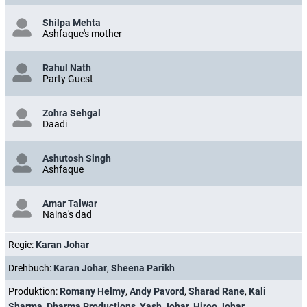
Shilpa Mehta
Ashfaque's mother
Rahul Nath
Party Guest
Zohra Sehgal
Daadi
Ashutosh Singh
Ashfaque
Amar Talwar
Naina's dad
Regie:
Karan Johar
Drehbuch:
Karan Johar
,
Sheena Parikh
Produktion:
Romany Helmy
,
Andy Pavord
,
Sharad Rane
,
Kali
Sharma
,
Dharma Productions
,
Yash Johar
,
Hiroo Johar