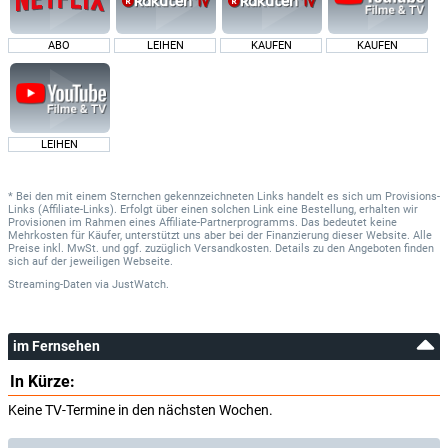
ABO
LEIHEN
KAUFEN
KAUFEN
LEIHEN
* Bei den mit einem Sternchen gekennzeichneten Links handelt es sich um Provisions-
Links (Affiliate-Links). Erfolgt über einen solchen Link eine Bestellung, erhalten wir
Provisionen im Rahmen eines Affiliate-Partnerprogramms. Das bedeutet keine
Mehrkosten für Käufer, unterstützt uns aber bei der Finanzierung dieser Website. Alle
Preise inkl. MwSt. und ggf. zuzüglich Versandkosten. Details zu den Angeboten finden
sich auf der jeweiligen Webseite.
Streaming-Daten
via
JustWatch.
im Fernsehen
In Kürze:
Keine TV-Termine in den nächsten Wochen.