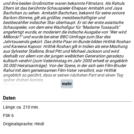
und ihre beiden Großmütter waren bekannte Filmstars. Als Rahuls
Eltern ist das berühmte Schauspieler-Ehepaar Amitabh und Jaya
Bachchan zu sehen. Amitabh Bachchan, bekannt für seine sonore
Bariton-Stimme, gilt als größter, meistbeschäftigter und
bestbezahlter indischer Star überhaupt. Er ist der erste asiatische
Schauspieler, von dem eine Wachsfigur für "Madame Tussaud's"
angefertigt wurde, er moderiert die indische Ausgabe von "Wer wird
Millionär?" und wurde bei einer BBC-Umfrage zum Star des
Jahrtausends gekürt. Das dritte Paar im Bunde bilden Hrithik Roshan
und Kareena Kapoor. Hrithik Roshan gilt in Indien als eine Mischung
aus Sylvester Stallone, Brad Pitt und Michael Jackson und wird
deshalb vor allem von der jungen weiblichen Generation geradezu
kultisch verehrt (zum Valentinstag im Jahr 2000 erhielt er angeblich
30.000 Heiratsanträge). Von der Szene, in der sich sein Film-Bruder
Rahul mit dem gemeinsamen Film-Vater versöhnt, war Hrithik
angeblich so gerührt, dass er seinen nächsten Part erst einen Tag
später drehen konnte.
mehr
(RTL Passion)
Daten
Länge: ca. 210 min.
FSK 6
Originalsprache:
Hindi