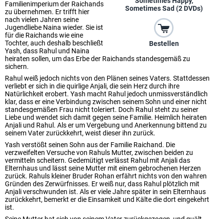
Sometimes Happy,
Familienimperium der Raichands
Sometimes Sad (2 DVDs)
zu übernehmen. Er trifft hier
nach vielen Jahren seine
Jugendliebe Naina wieder. Sie ist
für die Raichands wie eine
Tochter, auch deshalb beschließt
Bestellen
Yash, dass Rahul und Naina
heiraten sollen, um das Erbe der Raichands standesgemäß zu
sichern.
Rahul weiß jedoch nichts von den Plänen seines Vaters. Stattdessen
verliebt er sich in die quirlige Anjali, die sein Herz durch ihre
Natürlichkeit erobert. Yash macht Rahul jedoch unmissverständlich
klar, dass er eine Verbindung zwischen seinem Sohn und einer nicht
standesgemäßen Frau nicht toleriert. Doch Rahul steht zu seiner
Liebe und wendet sich damit gegen seine Familie. Heimlich heiraten
Anjali und Rahul. Als er um Vergebung und Anerkennung bittend zu
seinem Vater zurückkehrt, weist dieser ihn zurück.
Yash verstößt seinen Sohn aus der Familie Raichand. Die
verzweifelten Versuche von Rahuls Mutter, zwischen beiden zu
vermitteln scheitern. Gedemütigt verlässt Rahul mit Anjali das
Elternhaus und lässt seine Mutter mit einem gebrochenen Herzen
zurück. Rahuls kleiner Bruder Rohan erfährt nichts von den wahren
Gründen des Zerwürfnisses. Er weiß nur, dass Rahul plötzlich mit
Anjali verschwunden ist. Als er viele Jahre später in sein Elternhaus
zurückkehrt, bemerkt er die Einsamkeit und Kälte die dort eingekehrt
ist.