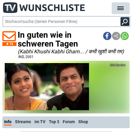
In guten wie in
schweren Tagen
74
(Kabhi Khushi Kabhi Gham... / कभी खुशी कभी ग़म)
IND
, 2001
Zee.One
Info
Streams
im TV
Top 3
Forum
Shop