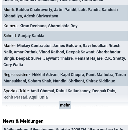
Musik:
Babloo Chakravorty
,
Jatin Pandit
,
Lalit Pandit
,
Sandesh
Shandilya
,
Adesh Shrivastava
Kamera:
Kiran Deohans
,
Sharmishta Roy
Schnitt:
Sanjay Sankla
Maske:
Mickey Contractor
,
James Goldwin
,
Ravi Indulkar
,
Ritesh
Naik
,
Amar Pathak
,
Vinod Rathod
,
Deepak Sawant
,
Sherbahadur
Singh
,
Deepak Surve
,
Jaywant Thakre
,
Hemant Hajare
,
C.K. Shetty
,
Cory Walia
Regieassistenz:
Nikkhil Advani
,
Kapil Chopra
,
Punit Malhotra
,
Tarun
Mansukhani
,
Soham Shah
,
Nandini Shrikent
,
Shiraz Siddique
Spezialeffekte:
Amit Chomal
,
Rahul Kallankandy
,
Deepak Pais
,
Rohit Prasad
,
Aquil Unia
mehr
Choreographie:
Ritchie Burton
,
Geeta Kapoor
,
Farah Khan
News & Meldungen
Weihnachten, Silvester und Neujahr 2025/26: Wann und wo laufen "Kevin - Allein zu Haus", "Schöne Bescherung" und Co.?