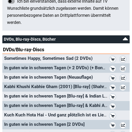
DVDs, Blu-ray-Discs, Bücher
DVDs/Blu-ray-Discs
*
Sometimes Happy, Sometimes Sad (2 DVDs)
*
In guten wie in schweren Tagen (+ 2 DVDs) (+ Bonus-DVD) [Blu-ray]
*
In guten wie in schweren Tagen (Neuauflage)
*
Kabhi Khushi Kabhie Gham (2001) [Blu-ray] (Shahrukh Khan - Karan Johar / Bollywood Movie / Indian Cinema / Hindi Film)
*
In guten wie in schweren Tagen [Blu-ray] & Indian Love Story - Lebe und denke nicht an morgen
*
In guten wie in schweren Tagen [Blu-ray] & Kabhi Alvida Naa Kehna - Bis dass das Glück uns scheidet (Einzel-DVD)
*
Kuch Kuch Hota Hai - Und ganz plötzlich ist es Liebe (Einzel-DVD) & In guten wie in schweren Tagen - Sometimes Happy, Sometimes
*
In guten wie in schweren Tagen [2 DVDs]