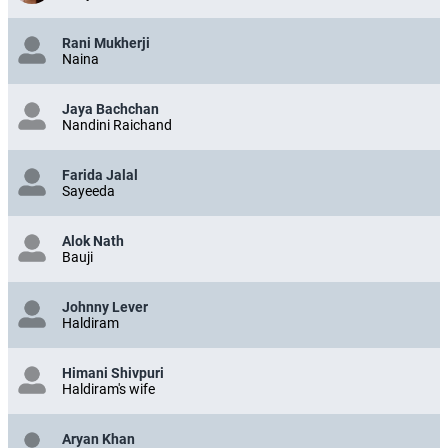
Rani Mukherji
Naina
Jaya Bachchan
Nandini Raichand
Farida Jalal
Sayeeda
Alok Nath
Bauji
Johnny Lever
Haldiram
Himani Shivpuri
Haldiram's wife
Aryan Khan