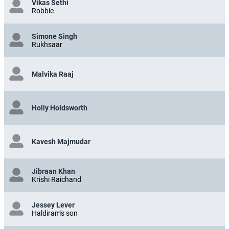
Vikas Sethi
Robbie
Simone Singh
Rukhsaar
Malvika Raaj
Holly Holdsworth
Kavesh Majmudar
Jibraan Khan
Krishi Raichand
Jessey Lever
Haldiram's son