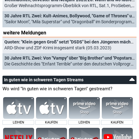
Großer Weihnachtsprogramm-Überblick von RTL, Sat.1, ProSieben, VOX, RTL Zwei und Kabel Eins (16.12.2025)
30 Jahre RTL Zwei: Kult-Animes, Bollywood, "Game of Thrones" und mehr zum Jubiläum
"Sailor Moon", "Mila Superstar" und "Dragonball" im Sonderprogramm (17.02.2023)
weitere Meldungen
Quoten: "Klein gegen Groß" setzt "DSDS" bei den Jüngeren mächtig unter Druck
ARD-Show und ZDF-Krimi insgesamt stark (05.03.2023)
30 Jahre RTL Zwei: Von "Vampy" über "Big Brother" und "Popstars" bis "Kampf der Realitystars"
Die Geschichte des "Enfant Terrible" unter den deutschen Vollprogrammen im Rückblick (04.03.2023)
In guten wie in schweren Tagen Streams
Wo wird "In guten wie in schweren Tagen" gestreamt?
LEIHEN
KAUFEN
LEIHEN
KAUFEN