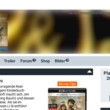
RAT PACK FILMPRODUKTION GMBH /
Trailer
Forum
Shop
Bilder
0
10
Pla
2
ng
Blu-ray-Tipp
vorragende Real-
igem Kinderbuch-
unft macht sich Jim
ning Baum) und dessen
se. Als sie im
sin Li Si entführt