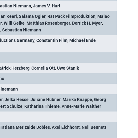
astian Niemann
,
James V. Hart
ian Keerl
,
Salama Ogier
,
Rat Pack Filmproduktion
,
Malao
r
,
Willi Geike
,
Matthias Rosenberger
,
Derrick H. Myer
,
r
,
Sebastian Niemann
oductions Germany
,
Constantin Film
,
Michael Ende
atrick Herzberg
,
Cornelia Ott
,
Uwe Stanik
uno
einemann
er
,
Jelka Hesse
,
Juliane Hübner
,
Marika Knappe
,
Georg
ett Schulze
,
Katharina Thieme
,
Anne-Marie Walther
Tatiana Merizalde Dobles
,
Axel Eichhorst
,
Neil Bennett