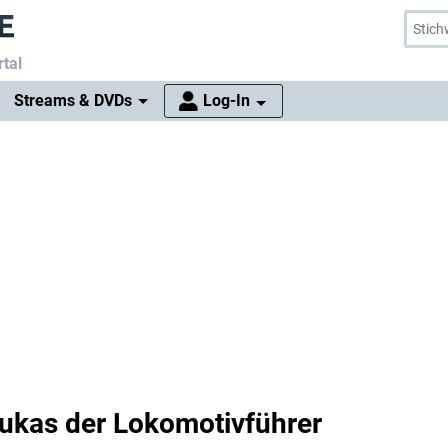
tal
Streams & DVDs
Log-In
ukas der Lokomotivführer