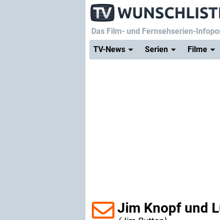
Das Film- und Fernsehserien-Infopor
TV-News
Serien
Filme
Jim Knopf und L