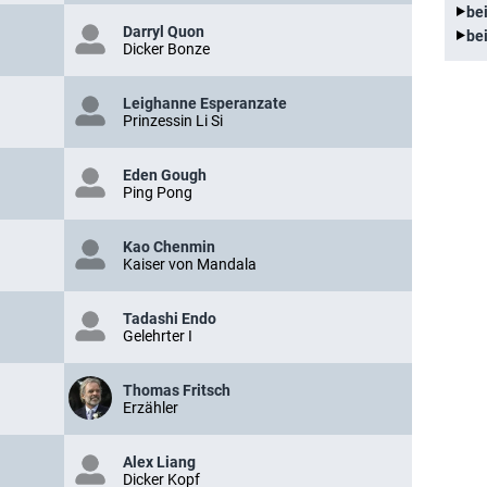
be
Darryl Quon
be
Dicker Bonze
Leighanne Esperanzate
Prinzessin Li Si
Eden Gough
Ping Pong
Kao Chenmin
Kaiser von Mandala
Tadashi Endo
Gelehrter I
Thomas Fritsch
Erzähler
Alex Liang
Dicker Kopf