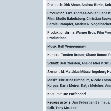
Drehbuch:
Dirk Ahner
,
Andrew Birkin
,
Seb
Produktion:
Elke Andreas-Möller
,
Sebast
Film
,
Studio Babelsberg
,
Christian Becke
Bernie Stampfer
,
Markus R. Vogelbache
Produktionsfirma:
Warner Bros. Film Pr
Productions
Musik:
Ralf Wengenmayr
Kamera:
Torsten Breuer
,
Shane Bunce
,
P
Schnitt:
Ueli Christen
,
Ana de Mier y Ort
Szenenbild:
Matthias Müsse
,
Ingeborg H
Maske:
Christina Birnbaum
,
Nicole Först
Korpas
,
Karla Meirer
,
Katja Melches
,
Ann
Kostüme:
Ute Paffendorf
Regieassistenz:
Jan Sebastian Ballhaus
,
Grib
,
Tony McLeod