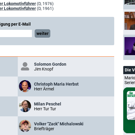
er Lokomotivführer
(D, 1976)
er Lokomotivführer
(D, 1961)
igung per E-Mail
weiter
Solomon Gordon
Jim Knopf
Die 
Mario
Serie
Christoph Maria Herbst
Herr Ärmel
Milan Peschel
Herr Tur Tur
Volker "Zack" Michalowski
Briefträger