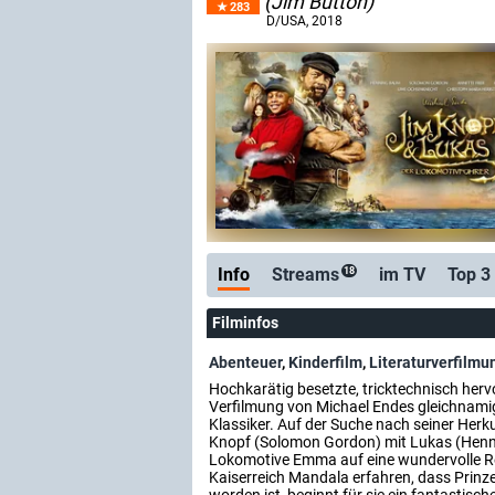
(Jim Button)
283
D/USA
, 2018
Info
Streams
im TV
Top 3
18
Filminfos
Abenteuer
,
Kinderfilm
,
Literaturverfilmu
Hochkarätig besetzte, tricktechnisch her
Verfilmung von Michael Endes gleichnam
Klassiker. Auf der Suche nach seiner Herk
Knopf (Solomon Gordon) mit Lukas (Hen
Lokomotive Emma auf eine wundervolle Rei
Kaiserreich Mandala erfahren, dass Prinzes