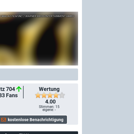
 MALAO FILM INC. / WARNER BROS ENTERTAINMENT GMBH
tz 704
Wertung
83
Fans
4.00
Stimmen:
15
eigene: -