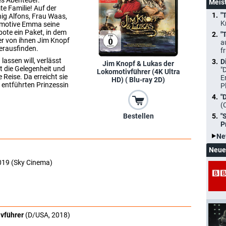
hes Abenteuer.
Meis
e Familie! Auf der
"
ig Alfons, Frau Waas,
K
komotive Emma seine
bote ein Paket, in dem
"
der von ihnen Jim Knopf
a
erausfinden.
f
lassen will, verlässt
D
Jim Knopf & Lukas der
t die Gelegenheit und
"
Lokomotivführer (4K Ultra
Reise. Da erreicht sie
E
HD) ( Blu-ray 2D)
r entführten Prinzessin
P
"
(
"
Bestellen
P
Ne
Neue
2019 (Sky Cinema)
ivführer
(D/USA, 2018)