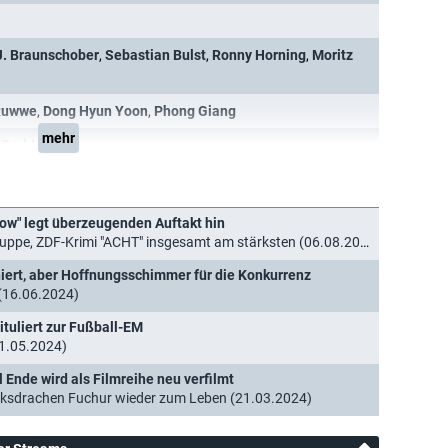
 J. Braunschober
,
Sebastian Bulst
,
Ronny Horning
,
Moritz
 Ruwwe
,
Dong Hyun Yoon
,
Phong Giang
mehr
t GmbH
ow" legt überzeugenden Auftakt hin
uppe, ZDF-Krimi "ACHT" insgesamt am stärksten (06.08.2026)
ert, aber Hoffnungsschimmer für die Konkurrenz
 (16.06.2024)
ituliert zur Fußball-EM
31.05.2024)
 Ende wird als Filmreihe neu verfilmt
cksdrachen Fuchur wieder zum Leben (21.03.2024)