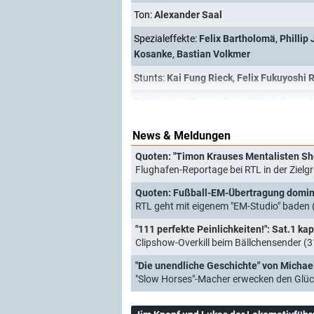
Ton:
Alexander Saal
Spezialeffekte:
Felix Bartholomä
,
Phillip
Kosanke
,
Bastian Volkmer
Stunts:
Kai Fung Rieck
,
Felix Fukuyoshi
Distribution:
Warner Bros. Entertainmen
News & Meldungen
Quoten: "Timon Krauses Mentalisten Sh
Flughafen-Reportage bei RTL in der Zielgr
Quoten: Fußball-EM-Übertragung domini
RTL geht mit eigenem "EM-Studio" baden
"111 perfekte Peinlichkeiten!": Sat.1 kap
Clipshow-Overkill beim Bällchensender (
"Die unendliche Geschichte" von Michael
"Slow Horses"-Macher erwecken den Glü