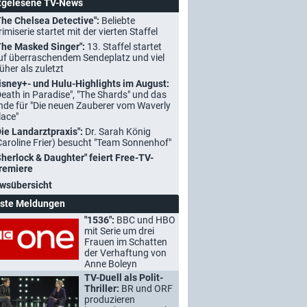
tgelesene TV-News
The Chelsea Detective":
Beliebte
rimiserie startet mit der vierten Staffel
The Masked Singer":
13. Staffel startet
uf überraschendem Sendeplatz und viel
rüher als zuletzt
isney+- und Hulu-Highlights im August:
Death in Paradise", "The Shards" und das
nde für "Die neuen Zauberer vom Waverly
lace"
Die Landarztpraxis":
Dr. Sarah König
Caroline Frier) besucht "Team Sonnenhof"
Sherlock & Daughter" feiert Free-TV-
remiere
wsübersicht
ste Meldungen
"1536":
BBC und HBO
mit Serie um drei
Frauen im Schatten
der Verhaftung von
Anne Boleyn
TV-Duell als Polit-
Thriller:
BR und ORF
produzieren