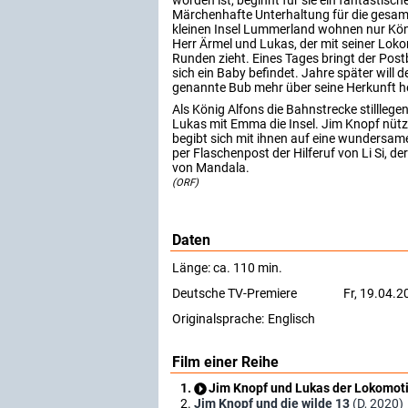
worden ist, beginnt für sie ein fantastisc
Märchenhafte Unterhaltung für die gesamt
kleinen Insel Lummerland wohnen nur Kön
Herr Ärmel und Lukas, der mit seiner Lo
Runden zieht. Eines Tages bringt der Post
sich ein Baby befindet. Jahre später will 
genannte Bub mehr über seine Herkunft h
Als König Alfons die Bahnstrecke stilllegen 
Lukas mit Emma die Insel. Jim Knopf nütz
begibt sich mit ihnen auf eine wundersame 
per Flaschenpost der Hilferuf von Li Si, de
von Mandala.
(ORF)
Daten
Länge: ca. 110 min.
Deutsche TV-Premiere
Fr, 19.04.
Originalsprache:
Englisch
Film einer Reihe
Jim Knopf und Lukas der Lokomot
Jim Knopf und die wilde 13
(D, 2020)