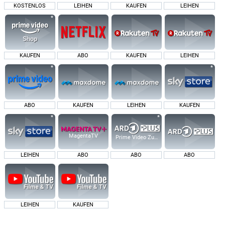
KOSTENLOS
LEIHEN
KAUFEN
LEIHEN
KAUFEN
ABO
KAUFEN
LEIHEN
ABO
KAUFEN
LEIHEN
KAUFEN
MagentaTV
Prime Video Zusatz-Kanäle
LEIHEN
ABO
ABO
ABO
LEIHEN
KAUFEN