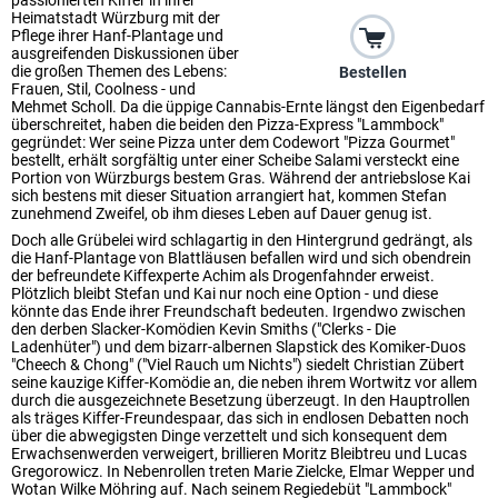
passionierten Kiffer in ihrer
Heimatstadt Würzburg mit der
Pflege ihrer Hanf-Plantage und
ausgreifenden Diskussionen über
die großen Themen des Lebens:
Bestellen
Frauen, Stil, Coolness - und
Mehmet Scholl. Da die üppige Cannabis-Ernte längst den Eigenbedarf
überschreitet, haben die beiden den Pizza-Express "Lammbock"
gegründet: Wer seine Pizza unter dem Codewort "Pizza Gourmet"
bestellt, erhält sorgfältig unter einer Scheibe Salami versteckt eine
Portion von Würzburgs bestem Gras. Während der antriebslose Kai
sich bestens mit dieser Situation arrangiert hat, kommen Stefan
zunehmend Zweifel, ob ihm dieses Leben auf Dauer genug ist.
Doch alle Grübelei wird schlagartig in den Hintergrund gedrängt, als
die Hanf-Plantage von Blattläusen befallen wird und sich obendrein
der befreundete Kiffexperte Achim als Drogenfahnder erweist.
Plötzlich bleibt Stefan und Kai nur noch eine Option - und diese
könnte das Ende ihrer Freundschaft bedeuten. Irgendwo zwischen
den derben Slacker-Komödien Kevin Smiths ("Clerks - Die
Ladenhüter") und dem bizarr-albernen Slapstick des Komiker-Duos
"Cheech & Chong" ("Viel Rauch um Nichts") siedelt Christian Zübert
seine kauzige Kiffer-Komödie an, die neben ihrem Wortwitz vor allem
durch die ausgezeichnete Besetzung überzeugt. In den Hauptrollen
als träges Kiffer-Freundespaar, das sich in endlosen Debatten noch
über die abwegigsten Dinge verzettelt und sich konsequent dem
Erwachsenwerden verweigert, brillieren Moritz Bleibtreu und Lucas
Gregorowicz. In Nebenrollen treten Marie Zielcke, Elmar Wepper und
Wotan Wilke Möhring auf. Nach seinem Regiedebüt "Lammbock"