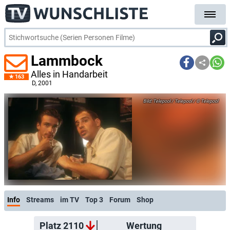
Lammbock
Alles in Handarbeit
163
D
, 2001
Telepool / Telepool / © Telepool
Info
Streams
im TV
Top 3
Forum
Shop
Platz 2110
Wertung