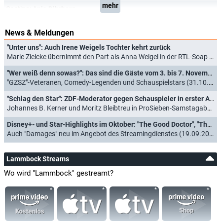
mehr
Casting:
Anja Dihrberg
News & Meldungen
"Unter uns": Auch Irene Weigels Tochter kehrt zurück
Marie Zielcke übernimmt den Part als Anna Weigel in der RTL-Soap (20.03.2026)
"Wer weiß denn sowas?": Das sind die Gäste vom 3. bis 7. November 2025
"GZSZ"-Veteranen, Comedy-Legenden und Schauspielstars (31.10.2025)
"Schlag den Star": ZDF-Moderator gegen Schauspieler in erster Ausgabe des Jahres
Johannes B. Kerner und Moritz Bleibtreu in ProSieben-Samstagabendshow (09.01.2023)
Disney+- und Star-Highlights im Oktober: "The Good Doctor", "The Walking Dead" und mehr "Horror Stories"
Auch "Damages" neu im Angebot des Streamingdienstes (19.09.2022)
Lammbock Streams
Wo wird "Lammbock" gestreamt?