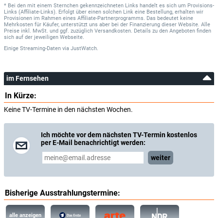
* Bei den mit einem Sternchen gekennzeichneten Links handelt es sich um Provisions-
Links (Affiliate-Links). Erfolgt über einen solchen Link eine Bestellung, erhalten wir
Provisionen im Rahmen eines Affiliate-Partnerprogramms. Das bedeutet keine
Mehrkosten für Käufer, unterstützt uns aber bei der Finanzierung dieser Website. Alle
Preise inkl. MwSt. und ggf. zuzüglich Versandkosten. Details zu den Angeboten finden
sich auf der jeweiligen Webseite.
Einige Streaming-Daten
via
JustWatch.
im Fernsehen
In Kürze:
Keine TV-Termine in den nächsten Wochen.
Ich möchte vor dem nächsten TV-Termin kostenlos
per E-Mail benachrichtigt werden:
weiter
Bisherige Ausstrahlungstermine:
alle anzeigen