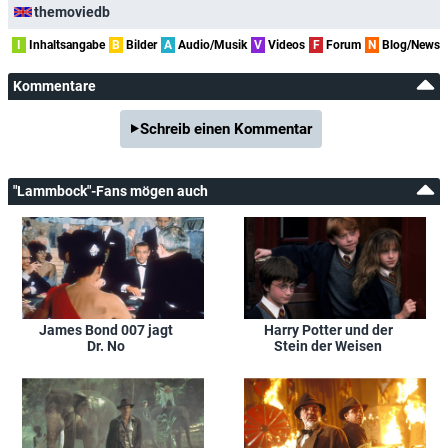
themoviedb
I
Inhaltsangabe
B
Bilder
A
Audio/Musik
V
Videos
F
Forum
N
Blog/News
Kommentare
Schreib einen Kommentar
"Lammbock"-Fans mögen auch
James Bond 007 jagt
Harry Potter und der
Dr. No
Stein der Weisen