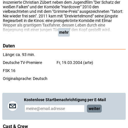
inszenierte Christian Zübert neben dem Jugendfilm "Der Schatz der
weißen Falken" und der Komödie "Hardcover" 2010 den
vielbeachteten und mit dem "Grimme-Preis" ausgezeichneten "Tatort:
Nie wieder frei sein". 2011 kam mit "Dreiviertelmond" seine jüngste
Regiearbeit in die Kinos: eine preisgekrönte Komödie mit Elmar
Wepper als grantigem Taxifahrer, dessen Leben durch eine
Begegnung mit einer jungen Türkin auf den Kopf gestellt wird.
mehr
(BR Fernsehen)
Daten
Länge: ca. 93 min.
Deutsche TV-Premiere
Fr, 19.03.2004 (arte)
FSK 16
Originalsprache:
Deutsch
Kostenlose Startbenachrichtigung per E-Mail
weiter
Cast & Crew