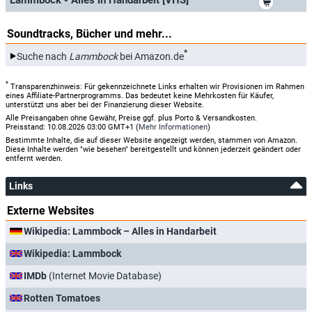
Lammbock - Alles in Handarbeit [VHS]
Soundtracks, Bücher und mehr...
*
Suche nach
Lammbock
bei Amazon.de
*
Transparenzhinweis: Für gekennzeichnete Links erhalten wir Provisionen im Rahmen
eines Affiliate-Partnerprogramms. Das bedeutet keine Mehrkosten für Käufer,
unterstützt uns aber bei der Finanzierung dieser Website.
Alle Preisangaben ohne Gewähr, Preise ggf. plus Porto & Versandkosten.
Preisstand: 10.08.2026 03:00 GMT+1 (
Mehr Informationen
)
Bestimmte Inhalte, die auf dieser Website angezeigt werden, stammen von Amazon.
Diese Inhalte werden "wie besehen" bereitgestellt und können jederzeit geändert oder
entfernt werden.
Links
Externe Websites
Wikipedia: Lammbock – Alles in Handarbeit
Wikipedia: Lammbock
IMDb
(Internet Movie Database)
Rotten Tomatoes