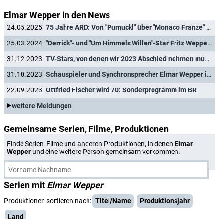
Elmar Wepper in den News
24.05.2025
75 Jahre ARD: Von "Pumuckl" über "Monaco Franze" bis "Ringlstetter"- Das reichhaltige TV-Kulturerbe des BR
25.03.2024
"Derrick"- und "Um Himmels Willen"-Star Fritz Wepper ist tot
31.12.2023
TV-Stars, von denen wir 2023 Abschied nehmen mussten
31.10.2023
Schauspieler und Synchronsprecher Elmar Wepper im Alter von 79 Jahren gestorben
22.09.2023
Ottfried Fischer wird 70: Sonderprogramm im BR
weitere Meldungen
Gemeinsame Serien, Filme, Produktionen
Finde Serien, Filme und anderen Produktionen, in denen
Elmar
Wepper
und eine weitere Person gemeinsam vorkommen.
Serien mit
Elmar Wepper
Produktionen sortieren nach:
Titel/Name
Produktionsjahr
Land