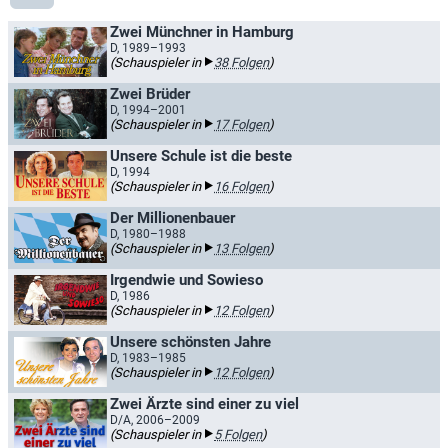
Zwei Münchner in Hamburg
D, 1989–1993
(Schauspieler in
38 Folgen
)
Zwei Brüder
D, 1994–2001
(Schauspieler in
17 Folgen
)
Unsere Schule ist die beste
D, 1994
(Schauspieler in
16 Folgen
)
Der Millionenbauer
D, 1980–1988
(Schauspieler in
13 Folgen
)
Irgendwie und Sowieso
D, 1986
(Schauspieler in
12 Folgen
)
Unsere schönsten Jahre
D, 1983–1985
(Schauspieler in
12 Folgen
)
Zwei Ärzte sind einer zu viel
D/A, 2006–2009
(Schauspieler in
5 Folgen
)