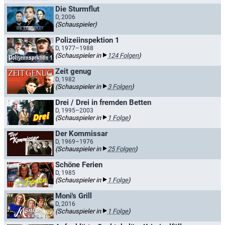
Die Sturmflut
D, 2006
(Schauspieler)
Polizeiinspektion 1
D, 1977–1988
(Schauspieler in
124 Folgen
)
Zeit genug
D, 1982
(Schauspieler in
3 Folgen
)
Drei / Drei in fremden Betten
D, 1995–2003
(Schauspieler in
1 Folge
)
Der Kommissar
D, 1969–1976
(Schauspieler in
25 Folgen
)
Schöne Ferien
D, 1985
(Schauspieler in
1 Folge
)
Moni's Grill
D, 2016
(Schauspieler in
1 Folge
)