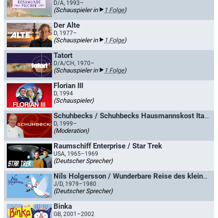
D/A, 1993–
(Schauspieler in
1 Folge
)
Der Alte
D, 1977–
(Schauspieler in
1 Folge
)
Tatort
D/A/CH, 1970–
(Schauspieler in
1 Folge
)
Florian III
D, 1994
(Schauspieler)
Schuhbecks / Schuhbecks Hausmannskost Italien
D, 1999–
(Moderation)
Raumschiff Enterprise / Star Trek
USA, 1965–1969
(Deutscher Sprecher)
Nils Holgersson / Wunderbare Reise des kleinen Nils Holgersson mit den Wildgänsen
J/D, 1979–1980
(Deutscher Sprecher)
Binka
GB, 2001–2002