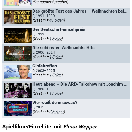
(Deutscher Sprecher)
Das größte Fest des Jahres – Weihnachten bei unseren Fernsehfamilien / Silvester 1999 - reine Nervensache
D, 1991–1999
(Gast in
4 Folgen
)
Der Deutsche Fernsehpreis
D, 1999–
(Gast in
1 Folge
)
Die schönsten Weihnachts-Hits
D, 2006–2024
(Gast in
1 Folge
)
Gipfeltreffen
D, 2003–2025
(Gast in
1 Folge
)
Heut' abend – Die ARD-Talkshow mit Joachim Fuchsberger
D, 1980–1991
(Gast in
1 Folge
)
Wer weiß denn sowas?
D, 2015–
(Gast in
2 Folgen
)
Spielfilme/Einzeltitel mit
Elmar Wepper