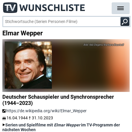
Elmar Wepper
rbb/Degeto/Barbara Bauriedl
Deutscher Schauspieler und Synchronsprecher
(1944–2023)
https://de.wikipedia.org/wiki/Elmar_Wepper
16.04.1944
†
31.10.2023
Serien und Spielfilme mit
Elmar Wepper
im TV-Programm der
nächsten Wochen