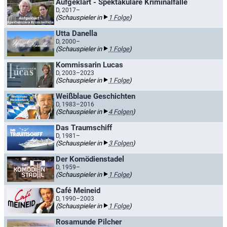
Aufgeklärt - Spektakuläre Kriminalfälle
D, 2017–
(Schauspieler in
1 Folge
)
Utta Danella
D, 2000–
(Schauspieler in
1 Folge
)
Kommissarin Lucas
D, 2003–2023
(Schauspieler in
1 Folge
)
Weißblaue Geschichten
D, 1983–2016
(Schauspieler in
4 Folgen
)
Das Traumschiff
D, 1981–
(Schauspieler in
3 Folgen
)
Der Komödienstadel
D, 1959–
(Schauspieler in
1 Folge
)
Café Meineid
D, 1990–2003
(Schauspieler in
1 Folge
)
Rosamunde Pilcher