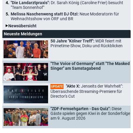
"Die Landarztpraxis":
Dr. Sarah König (Caroline Frier) besucht
"Team Sonnenhof"
Melissa Naschenweng statt DJ Ötzi:
Neue Moderatorin für
Weihnachtsshow von ORF und BR
Newsübersicht
Neueste Meldungen
50 Jahre "Kölner Treff":
WDR feiert mit
Primetime-Show, Doku und Rückblicken
"The Voice of Germany" statt "The Masked
Singer" am Samstagabend
"Akte X:
Jenseits der Wahrheit":
UPDATE
Überraschende Streaming-Premiere für
Director's Cut
"ZDF-Fernsehgarten - Das Quiz":
Diese
Gäste spielen gegen Kiwi in der Sonderfolge
am 9. August 2026