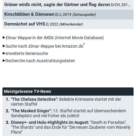
Grüner wird's nicht, sagte der Gärtner und flog davon
D/CH, 2018
(Sc
Kirschblüten & Dämonen
D/J, 2019
(Schauspieler)
Demnächst auf VHS
D, 2022
(Mitwirkender)
Elmar Wepper
in der IMDb (Internet Movie Database)
*
Suche nach
Elmar Wepper
bei Amazon.de
erweiterte Seriensuche
Recherche nach Ausstrahlungsdaten
Meistgelesene TV-News
"The Chelsea Detective":
Beliebte Krimiserie startet mit der
vierten Staffel
"The Masked Singer":
13. Staffel startet auf überraschendem
Sendeplatz und viel früher als zuletzt
Disney+- und Hulu-Highlights im August:
"Death in Paradise",
"The Shards" und das Ende für "Die neuen Zauberer vom Waverly
Place"