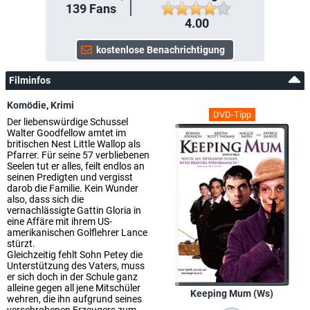
139
Fans
4.00
Filminfos
Komödie
,
Krimi
DVD-Tipp
Der liebenswürdige Schussel
Walter Goodfellow amtet im
britischen Nest Little Wallop als
Pfarrer. Für seine 57 verbliebenen
Seelen tut er alles, feilt endlos an
seinen Predigten und vergisst
darob die Familie. Kein Wunder
also, dass sich die
vernachlässigte Gattin Gloria in
eine Affäre mit ihrem US-
amerikanischen Golflehrer Lance
stürzt.
Gleichzeitig fehlt Sohn Petey die
Unterstützung des Vaters, muss
er sich doch in der Schule ganz
alleine gegen all jene Mitschüler
Keeping Mum (Ws)
wehren, die ihn aufgrund seines