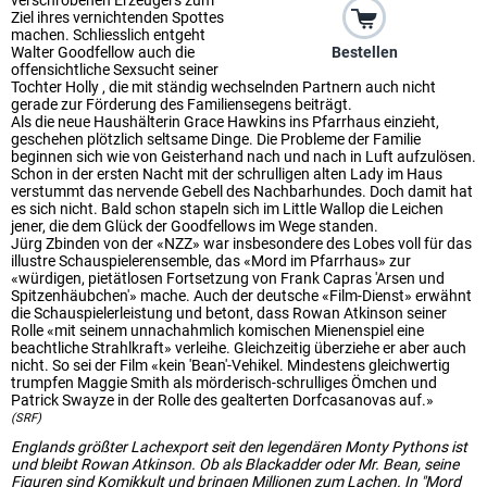
verschrobenen Erzeugers zum
Ziel ihres vernichtenden Spottes
machen. Schliesslich entgeht
Walter Goodfellow auch die
Bestellen
offensichtliche Sexsucht seiner
Tochter Holly , die mit ständig wechselnden Partnern auch nicht
gerade zur Förderung des Familiensegens beiträgt.
Als die neue Haushälterin Grace Hawkins ins Pfarrhaus einzieht,
geschehen plötzlich seltsame Dinge. Die Probleme der Familie
beginnen sich wie von Geisterhand nach und nach in Luft aufzulösen.
Schon in der ersten Nacht mit der schrulligen alten Lady im Haus
verstummt das nervende Gebell des Nachbarhundes. Doch damit hat
es sich nicht. Bald schon stapeln sich im Little Wallop die Leichen
jener, die dem Glück der Goodfellows im Wege standen.
Jürg Zbinden von der «NZZ» war insbesondere des Lobes voll für das
illustre Schauspielerensemble, das «Mord im Pfarrhaus» zur
«würdigen, pietätlosen Fortsetzung von Frank Capras 'Arsen und
Spitzenhäubchen'» mache. Auch der deutsche «Film-Dienst» erwähnt
die Schauspielerleistung und betont, dass Rowan Atkinson seiner
Rolle «mit seinem unnachahmlich komischen Mienenspiel eine
beachtliche Strahlkraft» verleihe. Gleichzeitig überziehe er aber auch
nicht. So sei der Film «kein 'Bean'-Vehikel. Mindestens gleichwertig
trumpfen Maggie Smith als mörderisch-schrulliges Ömchen und
Patrick Swayze in der Rolle des gealterten Dorfcasanovas auf.»
(SRF)
Englands größter Lachexport seit den legendären Monty Pythons ist
und bleibt Rowan Atkinson. Ob als Blackadder oder Mr. Bean, seine
Figuren sind Komikkult und bringen Millionen zum Lachen. In "Mord