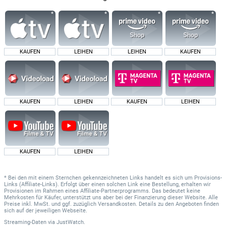
KAUFEN
LEIHEN
LEIHEN
KAUFEN
KAUFEN
LEIHEN
KAUFEN
LEIHEN
KAUFEN
LEIHEN
* Bei den mit einem Sternchen gekennzeichneten Links handelt es sich um Provisions-
Links (Affiliate-Links). Erfolgt über einen solchen Link eine Bestellung, erhalten wir
Provisionen im Rahmen eines Affiliate-Partnerprogramms. Das bedeutet keine
Mehrkosten für Käufer, unterstützt uns aber bei der Finanzierung dieser Website. Alle
Preise inkl. MwSt. und ggf. zuzüglich Versandkosten. Details zu den Angeboten finden
sich auf der jeweiligen Webseite.
Streaming-Daten
via
JustWatch.