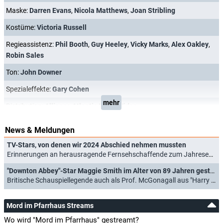
Maske:
Darren Evans
,
Nicola Matthews
,
Joan Stribling
Kostüme:
Victoria Russell
Regieassistenz:
Phil Booth
,
Guy Heeley
,
Vicky Marks
,
Alex Oakley
,
Robin Sales
Ton:
John Downer
Spezialeffekte:
Gary Cohen
mehr
Distribution:
Alliance Atlantis Home Video
News & Meldungen
TV-Stars, von denen wir 2024 Abschied nehmen mussten
Erinnerungen an herausragende Fernsehschaffende zum Jahresende (31.12.2024)
"Downton Abbey"-Star Maggie Smith im Alter von 89 Jahren gestorben
Britische Schauspiellegende auch als Prof. McGonagall aus "Harry Potter"-Filmen bekannt (27.09.2024)
Mord im Pfarrhaus Streams
Wo wird "Mord im Pfarrhaus" gestreamt?