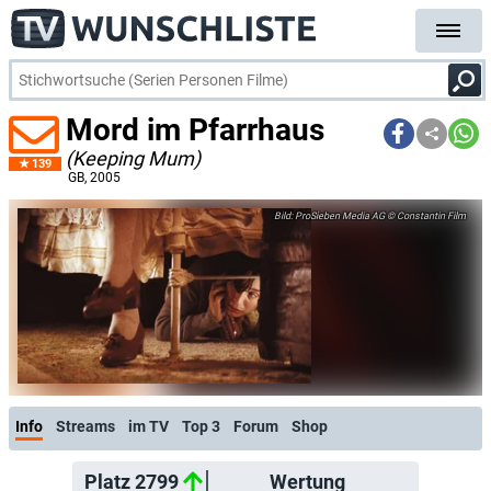
Mord im Pfarrhaus
(Keeping Mum)
139
GB
, 2005
ProSieben Media AG © Constantin Film
Info
Streams
im TV
Top 3
Forum
Shop
Platz 2799
Wertung