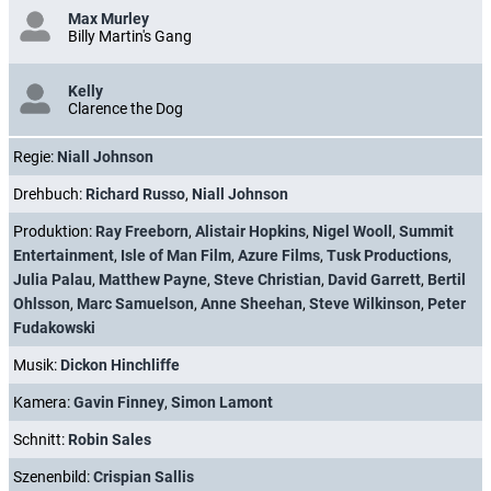
Max Murley
Billy Martin's Gang
Kelly
Clarence the Dog
Regie:
Niall Johnson
Drehbuch:
Richard Russo
,
Niall Johnson
Produktion:
Ray Freeborn
,
Alistair Hopkins
,
Nigel Wooll
,
Summit
Entertainment
,
Isle of Man Film
,
Azure Films
,
Tusk Productions
,
Julia Palau
,
Matthew Payne
,
Steve Christian
,
David Garrett
,
Bertil
Ohlsson
,
Marc Samuelson
,
Anne Sheehan
,
Steve Wilkinson
,
Peter
Fudakowski
Musik:
Dickon Hinchliffe
Kamera:
Gavin Finney
,
Simon Lamont
Schnitt:
Robin Sales
Szenenbild:
Crispian Sallis