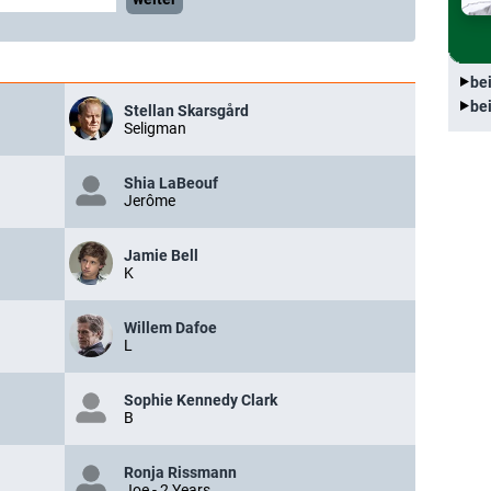
be
be
Stellan Skarsgård
Seligman
Shia LaBeouf
Jerôme
Jamie Bell
K
Willem Dafoe
L
Sophie Kennedy Clark
B
Ronja Rissmann
Joe - 2 Years