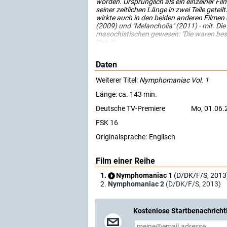
worden. Ursprünglich als ein einzelner F
seiner zeitlichen Länge in zwei Teile geteil
wirkte auch in den beiden anderen Filmen de
(2009) und "Melancholia" (2011) - mit. Die 
masochistischen gewesen: "Die waren bes
(Tele 5)
Daten
Weiterer Titel:
Nymphomaniac Vol. 1
Länge: ca. 143 min.
Deutsche TV-Premiere
Mo, 01.06.
FSK 16
Originalsprache:
Englisch
Film einer Reihe
Nymphomaniac 1
(D/DK/F/S, 2013
Nymphomaniac 2
(D/DK/F/S, 2013)
Kostenlose Startbenachricht