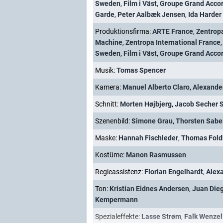
Sweden
,
Film i Väst
,
Groupe Grand Acco
Garde
,
Peter Aalbæk Jensen
,
Ida Harder
Produktionsfirma:
ARTE France
,
Zentrop
Machine
,
Zentropa International France
Sweden
,
Film i Väst
,
Groupe Grand Acco
Musik:
Tomas Spencer
Kamera:
Manuel Alberto Claro
,
Alexande
Schnitt:
Morten Højbjerg
,
Jacob Secher S
Szenenbild:
Simone Grau
,
Thorsten Sabe
Maske:
Hannah Fischleder
,
Thomas Fold
Kostüme:
Manon Rasmussen
Regieassistenz:
Florian Engelhardt
,
Alex
Ton:
Kristian Eidnes Andersen
,
Juan Die
Kempermann
Spezialeffekte:
Lasse Strøm
,
Falk Wenzel