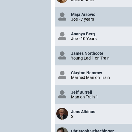
Maja Arsovic
Joe - 7 years
Ananya Berg
Joe - 10 Years
James Northcote
Young Lad 1 on Train
Clayton Nemrow
Married Man on Train
Jeff Burrell
Man on Train 1
Jens Albinus
S
Christoph Schechinger