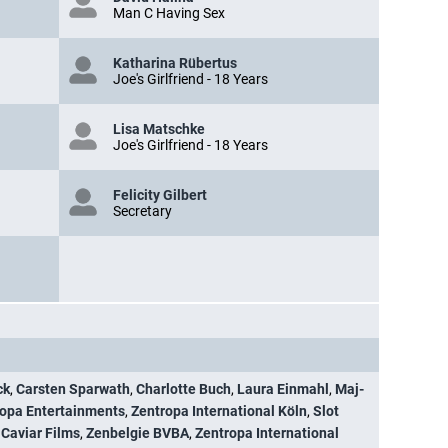
Man C Having Sex
Katharina Rübertus
Joe's Girlfriend - 18 Years
Lisa Matschke
Joe's Girlfriend - 18 Years
Felicity Gilbert
Secretary
ck
,
Carsten Sparwath
,
Charlotte Buch
,
Laura Einmahl
,
Maj-
opa Entertainments
,
Zentropa International Köln
,
Slot
,
Caviar Films
,
Zenbelgie BVBA
,
Zentropa International