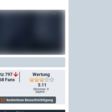
3sat
tz 797
Wertung
68
Fans
3.11
Stimmen:
9
eigene: -