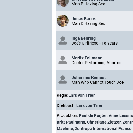
Man B Having Sex
Jonas Baeck
Man D Having Sex
Inga Behring
Joe's Girlfriend - 18 Years
Moritz Tellmann
Doctor Performing Abortion
Johannes Kienast
Man Who Cannot Touch Joe
Regie:
Lars von Trier
Drehbuch:
Lars von Trier
Produktion:
Paul de Ruijter
,
Anne Lessni
Britt Paulmann
,
Christiane Zietzer
,
Zentr
Machine
,
Zentropa International France