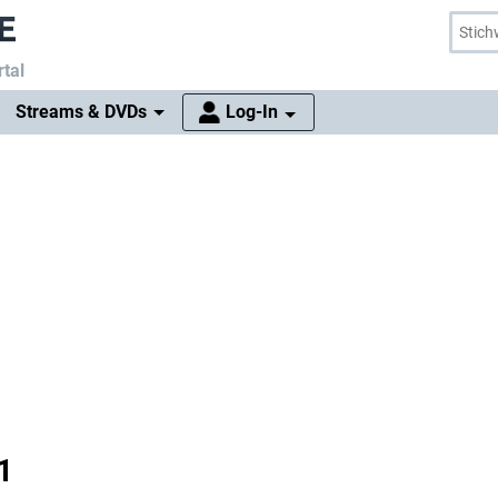
tal
Streams & DVDs
Log-In
1