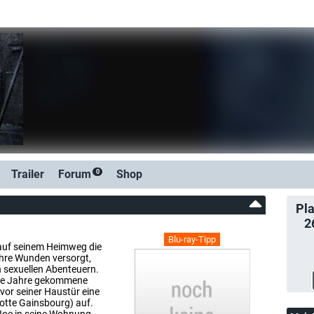
Trailer
Forum
Shop
0
Pla
2
Blu-ray-Tipp
 auf seinem Heimweg die
hre Wunden versorgt,
n sexuellen Abenteuern.
 die Jahre gekommene
vor seiner Haustür eine
otte Gainsbourg) auf.