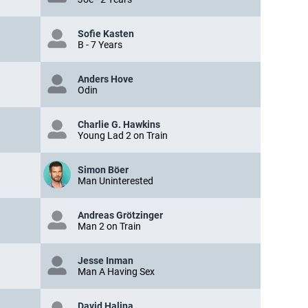
Sofie Kasten
B - 7 Years
Anders Hove
Odin
Charlie G. Hawkins
Young Lad 2 on Train
Simon Böer
Man Uninterested
Andreas Grötzinger
Man 2 on Train
Jesse Inman
Man A Having Sex
David Halina