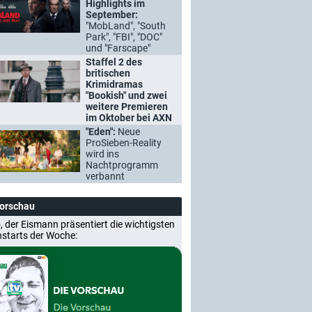
Highlights im
September:
"MobLand", "South
Park", "FBI", "DOC"
und "Farscape"
Staffel 2 des
britischen
Krimidramas
"Bookish" und zwei
weitere Premieren
im Oktober bei AXN
"Eden":
Neue
ProSieben-Reality
wird ins
Nachtprogramm
verbannt
Vorschau
, der Eismann präsentiert die wichtigsten
nstarts der Woche: