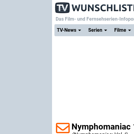
Das Film- und Fernsehserien-Infopor
TV-News
Serien
Filme
Nymphomaniac 