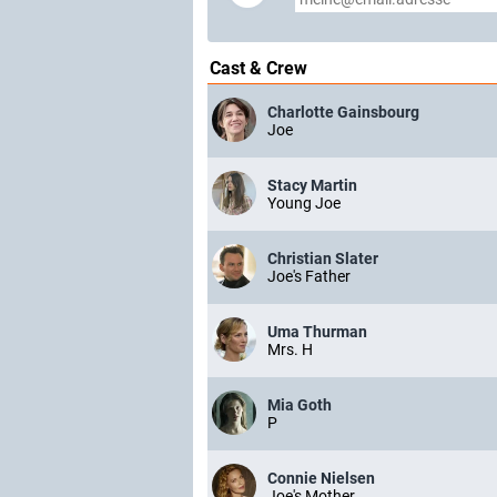
Cast & Crew
Charlotte Gainsbourg
Joe
Stacy Martin
Young Joe
Christian Slater
Joe's Father
Uma Thurman
Mrs. H
Mia Goth
P
Connie Nielsen
Joe's Mother