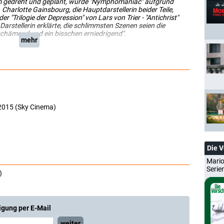
ilm gedreht und geplant, wurde "Nymphomaniac" aufgrund
t. Charlotte Gainsbourg, die Hauptdarstellerin beider Teile,
r "Trilogie der Depression" von Lars von Trier - "Antichrist"
Darstellerin erklärte, die schlimmsten Szenen seien die
chämend und ein bisschen erniedrigend".
mehr
2015 (Sky Cinema)
Die 
Mario
Serie
)
igung per E-Mail
weiter