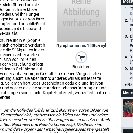
 Joe in seine Wohnung
Meis
r sich rührend um sie
"
Schon früh merkt sie,
K
meraden und ihr Hunger
en ist. Als sie von ihrer
"
jungfert und anschließend
a
lauben an die Liebe und
f
Sexualität.
D
Schulfreundin K (Sophie
"
 sich erfolgreicher durch
Nymphomaniac 1 [Blu-ray]
E
e die Süßigkeiten in der
P
r, einem verheirateten
"
 sich von ihr "einen
(
h der Versuchung erliegt.
Bestellen
M
ei denen Gefühle so gut
N
ich wieder auf Jerôme, in Gestalt ihres neuen Vorgesetzten.
v
iehung sucht, sie aber nichts anderes will als entfesselte
. Seligman hört Joes Geschichten geduldig und frei von
Ne
n und wieder die eine oder andere Lebenserfahrung ein und
hlungen sind in acht Kapitel unterteilt, wobei Teil I mitten in
Neue
 endet.
n, um die Rolle des "Jérôme" zu bekommen, vorab Bilder von
 Er entschied sich, stattdessen ein Video von ihm und seiner
Trier zu senden, um ihn zu überzeugen ihn zu besetzen. Auch
ex, Genitalien und Penetrationen zeigt: Die Bilder sind
ern und den Körpern der Filmschauspieler zusammengestellt