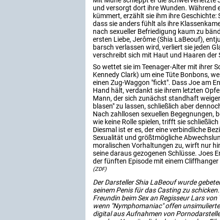
Mit Mühe schleppt er die schwerverletzte
und versorgt dort ihre Wunden. Während e
kümmert, erzählt sie ihm ihre Geschichte: 
dass sie anders fühlt als ihre Klassenka
nach sexueller Befriedigung kaum zu bändig
ersten Liebe, Jerôme (Shia LaBeouf), ent
barsch verlassen wird, verliert sie jeden G
verschreibt sich mit Haut und Haaren der 
So wettet sie im Teenager-Alter mit ihrer 
Kennedy Clark) um eine Tüte Bonbons, wer
einen Zug-Waggon "fickt". Dass Joe am End
Hand hält, verdankt sie ihrem letzten Opfe
Mann, der sich zunächst standhaft weigert,
blasen" zu lassen, schließlich aber dennoc
Nach zahllosen sexuellen Begegnungen, b
wie keine Rolle spielen, trifft sie schließl
Diesmal ist er es, der eine verbindliche Bez
Sexualität und größtmögliche Abwechslung
moralischen Vorhaltungen zu, wirft nur hi
seine daraus gezogenen Schlüsse. Joes Erzä
der fünften Episode mit einem Cliffhanger
(ZDF)
Der Darsteller Shia LaBeouf wurde gebete
seinem Penis für das Casting zu schicken.
Freundin beim Sex an Regisseur Lars von 
wenn "Nymphomaniac" offen unsimulierten S
digital aus Aufnahmen von Pornodarstell