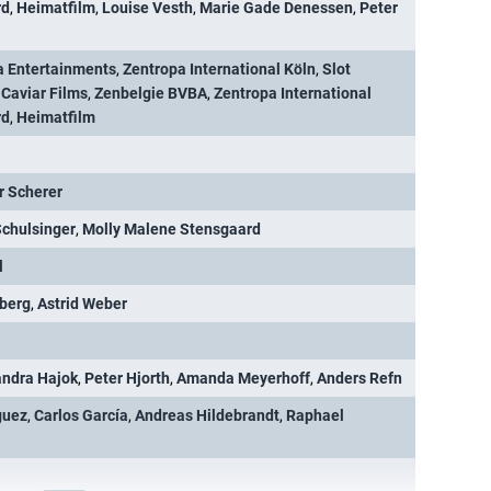
rd
,
Heimatfilm
,
Louise Vesth
,
Marie Gade Denessen
,
Peter
a Entertainments
,
Zentropa International Köln
,
Slot
,
Caviar Films
,
Zenbelgie BVBA
,
Zentropa International
rd
,
Heimatfilm
r Scherer
chulsinger
,
Molly Malene Stensgaard
l
berg
,
Astrid Weber
andra Hajok
,
Peter Hjorth
,
Amanda Meyerhoff
,
Anders Refn
guez
,
Carlos García
,
Andreas Hildebrandt
,
Raphael