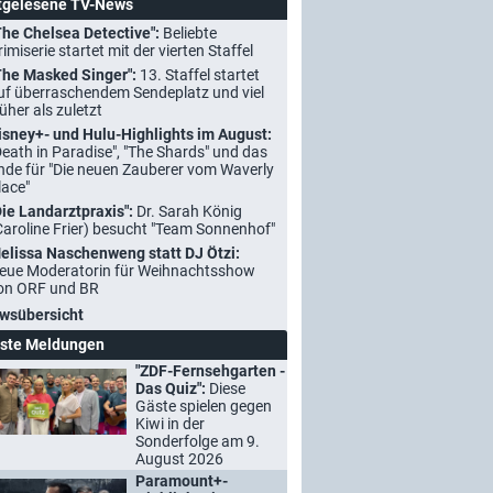
tgelesene TV-News
The Chelsea Detective":
Beliebte
rimiserie startet mit der vierten Staffel
The Masked Singer":
13. Staffel startet
uf überraschendem Sendeplatz und viel
rüher als zuletzt
isney+- und Hulu-Highlights im August:
Death in Paradise", "The Shards" und das
nde für "Die neuen Zauberer vom Waverly
lace"
Die Landarztpraxis":
Dr. Sarah König
Caroline Frier) besucht "Team Sonnenhof"
elissa Naschenweng statt DJ Ötzi:
eue Moderatorin für Weihnachtsshow
on ORF und BR
wsübersicht
ste Meldungen
"ZDF-Fernsehgarten -
Das Quiz":
Diese
Gäste spielen gegen
Kiwi in der
Sonderfolge am 9.
August 2026
Paramount+-