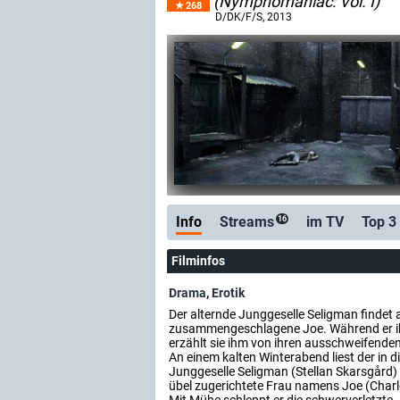
(Nymphomaniac: Vol. I)
268
D/DK/F/S
, 2013
Info
Streams
im TV
Top 3
16
Filminfos
Drama
,
Erotik
Der alternde Junggeselle Seligman findet
zusammengeschlagene Joe. Während er i
erzählt sie ihm von ihren ausschweifende
An einem kalten Winterabend liest der in
Junggeselle Seligman (Stellan Skarsgård) 
übel zugerichtete Frau namens Joe (Charl