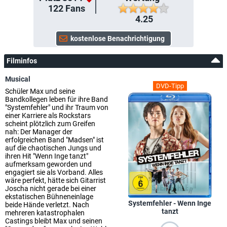
122
Fans
4.25
Filminfos
Musical
DVD-Tipp
Schüler Max und seine
Bandkollegen leben für ihre Band
"Systemfehler" und ihr Traum von
einer Karriere als Rockstars
scheint plötzlich zum Greifen
nah: Der Manager der
erfolgreichen Band "Madsen" ist
auf die chaotischen Jungs und
ihren Hit "Wenn Inge tanzt"
aufmerksam geworden und
engagiert sie als Vorband. Alles
wäre perfekt, hätte sich Gitarrist
Joscha nicht gerade bei einer
ekstatischen Bühneneinlage
Systemfehler - Wenn Inge
beide Hände verletzt. Nach
tanzt
mehreren katastrophalen
Castings bleibt Max und seinen