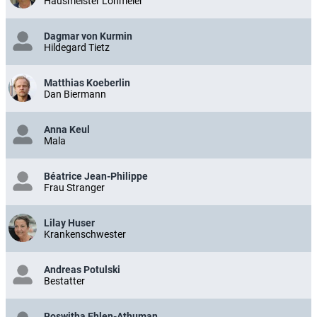
Hausmeister Lohmeier
Dagmar von Kurmin
Hildegard Tietz
Matthias Koeberlin
Dan Biermann
Anna Keul
Mala
Béatrice Jean-Philippe
Frau Stranger
Lilay Huser
Krankenschwester
Andreas Potulski
Bestatter
Roswitha Ehlen-Athuman