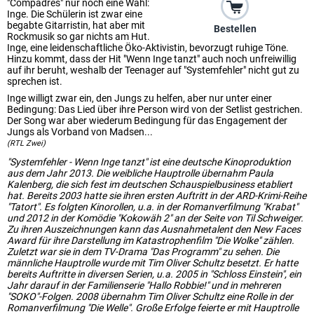
"Compadres" nur noch eine Wahl:
Inge. Die Schülerin ist zwar eine
begabte Gitarristin, hat aber mit
Bestellen
Rockmusik so gar nichts am Hut.
Inge, eine leidenschaftliche Öko-Aktivistin, bevorzugt ruhige Töne.
Hinzu kommt, dass der Hit "Wenn Inge tanzt" auch noch unfreiwillig
auf ihr beruht, weshalb der Teenager auf "Systemfehler" nicht gut zu
sprechen ist.
Inge willigt zwar ein, den Jungs zu helfen, aber nur unter einer
Bedingung: Das Lied über ihre Person wird von der Setlist gestrichen.
Der Song war aber wiederum Bedingung für das Engagement der
Jungs als Vorband von Madsen...
(RTL Zwei)
"Systemfehler - Wenn Inge tanzt" ist eine deutsche Kinoproduktion
aus dem Jahr 2013. Die weibliche Hauptrolle übernahm Paula
Kalenberg, die sich fest im deutschen Schauspielbusiness etabliert
hat. Bereits 2003 hatte sie ihren ersten Auftritt in der ARD-Krimi-Reihe
"Tatort". Es folgten Kinorollen, u.a. in der Romanverfilmung "Krabat"
und 2012 in der Komödie "Kokowäh 2" an der Seite von Til Schweiger.
Zu ihren Auszeichnungen kann das Ausnahmetalent den New Faces
Award für ihre Darstellung im Katastrophenfilm "Die Wolke" zählen.
Zuletzt war sie in dem TV-Drama "Das Programm" zu sehen. Die
männliche Hauptrolle wurde mit Tim Oliver Schultz besetzt. Er hatte
bereits Auftritte in diversen Serien, u.a. 2005 in "Schloss Einstein", ein
Jahr darauf in der Familienserie "Hallo Robbie!" und in mehreren
"SOKO"-Folgen. 2008 übernahm Tim Oliver Schultz eine Rolle in der
Romanverfilmung "Die Welle". Große Erfolge feierte er mit Hauptrolle