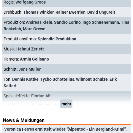
Regie:
Wolfgang Groos
Drehbuch:
Thomas Winkler
,
Rainer Ewerrien
,
David Ungureit
Produktion:
Andreas Klein
,
Sandro Lorino
,
Ingo Schuenemann
,
Tina
Bockeloh
,
Marc Grewe
Produktionsfirma:
Splendid Produktion
Musik:
Helmut Zerlett
Kamera:
Armin Golisano
Schnitt:
Jens Müller
Ton:
Dennis Kottke
,
Tycho Schottelius
,
Wilmont Schulze
,
Erik
Seifert
Spezialeffekte:
Florian Alt
mehr
Distribution:
Splendid Film GmbH
News & Meldungen
Veronica Ferres ermittelt wieder: "Alpentod - Ein Bergland-Krimi" kehrt zurück