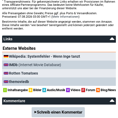
*
Transparenzhinweis: Für gekennzeichnete Links erhalten wir Provisionen im Rahmen
eines Affiliate-Partnerprogramms. Das bedeutet keine Mehrkosten für Käufer,
unterstützt uns aber bei der Finanzierung dieser Website.
Alle Preisangaben ohne Gewähr, Preise ggf. plus Porto & Versandkosten.
Preisstand: 07.08.2026 03:00 GMT+1 (
Mehr Informationen
)
Bestimmte Inhalte, die auf dieser Website angezeigt werden, stammen von Amazon.
Diese Inhalte werden "wie besehen" bereitgestellt und können jederzeit geändert oder
entfernt werden.
Links
Externe Websites
Wikipedia: Systemfehler - Wenn Inge tanzt
IMDb
(Internet Movie Database)
Rotten Tomatoes
themoviedb
I
Inhaltsangabe
B
Bilder
A
Audio/Musik
V
Videos
F
Forum
N
Blog/News
Kommentare
Schreib einen Kommentar