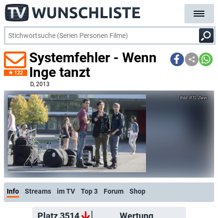
Systemfehler - Wenn
Inge tanzt
122
D
, 2013
RTL Zwei
Info
Streams
im TV
Top 3
Forum
Shop
Platz 3514
Wertung