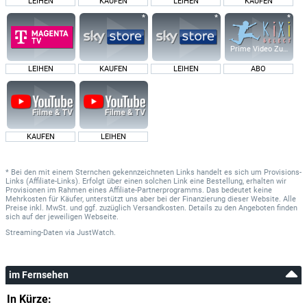
LEIHEN
KAUFEN
LEIHEN
KAUFEN
Prime Video Zusatz-K
LEIHEN
KAUFEN
LEIHEN
ABO
KAUFEN
LEIHEN
* Bei den mit einem Sternchen gekennzeichneten Links handelt es sich um Provisions-
Links (Affiliate-Links). Erfolgt über einen solchen Link eine Bestellung, erhalten wir
Provisionen im Rahmen eines Affiliate-Partnerprogramms. Das bedeutet keine
Mehrkosten für Käufer, unterstützt uns aber bei der Finanzierung dieser Website. Alle
Preise inkl. MwSt. und ggf. zuzüglich Versandkosten. Details zu den Angeboten finden
sich auf der jeweiligen Webseite.
Streaming-Daten
via
JustWatch.
im Fernsehen
In Kürze: