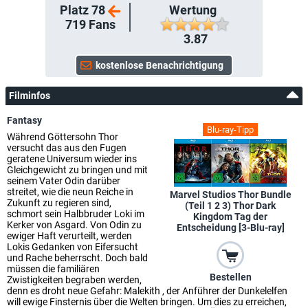
Platz 78
Wertung
719
Fans
3.87
Filminfos
Fantasy
Blu-ray-Tipp
Während Göttersohn Thor
versucht das aus den Fugen
geratene Universum wieder ins
Gleichgewicht zu bringen und mit
seinem Vater Odin darüber
streitet, wie die neun Reiche in
Marvel Studios Thor Bundle
Zukunft zu regieren sind,
(Teil 1 2 3) Thor Dark
schmort sein Halbbruder Loki im
Kingdom Tag der
Kerker von Asgard. Von Odin zu
Entscheidung [3-Blu-ray]
ewiger Haft verurteilt, werden
Lokis Gedanken von Eifersucht
und Rache beherrscht. Doch bald
müssen die familiären
Bestellen
Zwistigkeiten begraben werden,
denn es droht neue Gefahr: Malekith , der Anführer der Dunkelelfen
will ewige Finsternis über die Welten bringen. Um dies zu erreichen,