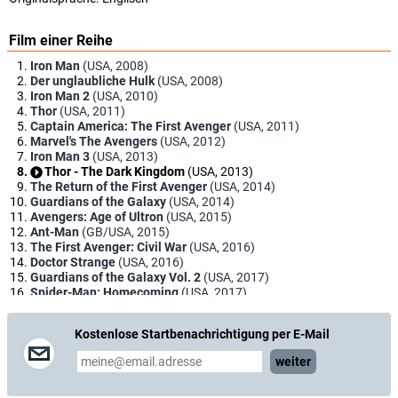
Film einer Reihe
Iron Man
(USA, 2008)
Der unglaubliche Hulk
(USA, 2008)
Iron Man 2
(USA, 2010)
Thor
(USA, 2011)
Captain America: The First Avenger
(USA, 2011)
Marvel's The Avengers
(USA, 2012)
Iron Man 3
(USA, 2013)
Thor - The Dark Kingdom
(USA, 2013)
The Return of the First Avenger
(USA, 2014)
Guardians of the Galaxy
(USA, 2014)
Avengers: Age of Ultron
(USA, 2015)
Ant-Man
(GB/USA, 2015)
The First Avenger: Civil War
(USA, 2016)
Doctor Strange
(USA, 2016)
Guardians of the Galaxy Vol. 2
(USA, 2017)
Spider-Man: Homecoming
(USA, 2017)
Thor: Tag der Entscheidung
(USA, 2017)
Black Panther
(USA, 2018)
Kostenlose Startbenachrichtigung per E-Mail
Avengers: Infinity War
(USA, 2018)
Ant-Man and the Wasp
(USA, 2018)
weiter
Captain Marvel
(USA, 2019)
Avengers: Endgame
(USA, 2019)