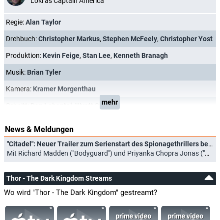
Loki as Captain America
Regie:
Alan Taylor
Drehbuch:
Christopher Markus
,
Stephen McFeely
,
Christopher Yost
Produktion:
Kevin Feige
,
Stan Lee
,
Kenneth Branagh
Musik:
Brian Tyler
Kamera:
Kramer Morgenthau
mehr
Schnitt:
Dan Lebental
,
Wyatt Smith
News & Meldungen
"Citadel": Neuer Trailer zum Serienstart des Spionagethrillers bei Prime Video
Mit Richard Madden ("Bodyguard") und Priyanka Chopra Jonas ("Quantico") (31.03.2023)
Thor - The Dark Kingdom Streams
Wo wird "Thor - The Dark Kingdom" gestreamt?