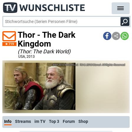
Thor - The Dark
Kingdom
719
(Thor: The Dark World)
USA
, 2013
2013 MVLFFLLC. TM & 2013 Marvel. All Rights Reserved.
Info
Streams
im TV
Top 3
Forum
Shop