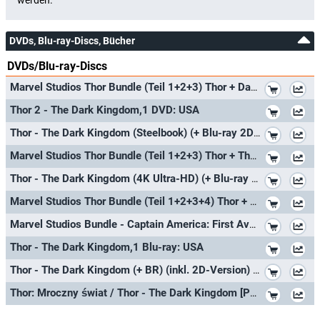
DVDs, Blu-ray-Discs, Bücher
DVDs/Blu-ray-Discs
*
Marvel Studios Thor Bundle (Teil 1+2+3) Thor + Dark Kingdom + Tag der Entscheidung [3-Blu-ray]
*
Thor 2 - The Dark Kingdom,1 DVD: USA
*
Thor - The Dark Kingdom (Steelbook) (+ Blu-ray 2D) [Blu-ray 3D]
*
Marvel Studios Thor Bundle (Teil 1+2+3) Thor + The Dark Kingdom + Tag der Entscheidung [3-DVD]
*
Thor - The Dark Kingdom (4K Ultra-HD) (+ Blu-ray 2D)
*
Marvel Studios Thor Bundle (Teil 1+2+3+4) Thor + The Dark Kingdom + Tag der Entscheidung + Love and Thunder [4-Blu-ray] Keine B
*
Marvel Studios Bundle - Captain America: First Avengers + Thor + Dark Kingdom + Tag der Entscheidung [4-DVD]
*
Thor - The Dark Kingdom,1 Blu-ray: USA
*
Thor - The Dark Kingdom (+ BR) (inkl. 2D-Version) [3D Blu-ray]
*
Thor: Mroczny świat / Thor - The Dark Kingdom [PL Import]