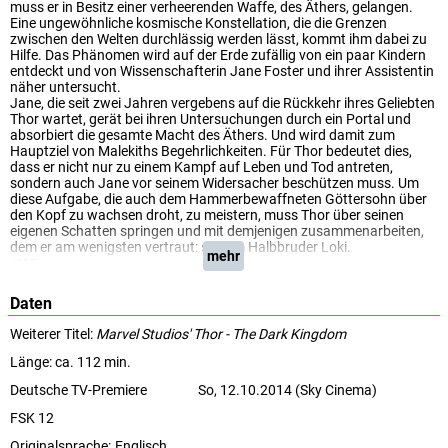
muss er in Besitz einer verheerenden Waffe, des Äthers, gelangen.
Eine ungewöhnliche kosmische Konstellation, die die Grenzen
zwischen den Welten durchlässig werden lässt, kommt ihm dabei zu
Hilfe. Das Phänomen wird auf der Erde zufällig von ein paar Kindern
entdeckt und von Wissenschafterin Jane Foster und ihrer Assistentin
näher untersucht.
Jane, die seit zwei Jahren vergebens auf die Rückkehr ihres Geliebten
Thor wartet, gerät bei ihren Untersuchungen durch ein Portal und
absorbiert die gesamte Macht des Äthers. Und wird damit zum
Hauptziel von Malekiths Begehrlichkeiten. Für Thor bedeutet dies,
dass er nicht nur zu einem Kampf auf Leben und Tod antreten,
sondern auch Jane vor seinem Widersacher beschützen muss. Um
diese Aufgabe, die auch dem Hammerbewaffneten Göttersohn über
den Kopf zu wachsen droht, zu meistern, muss Thor über seinen
eigenen Schatten springen und mit demjenigen zusammenarbeiten,
dem er am wenigsten vertraut: seinem Halbbruder Loki.
mehr
(SRF)
Daten
Weiterer Titel:
Marvel Studios' Thor - The Dark Kingdom
Länge: ca. 112 min.
Deutsche TV-Premiere
So, 12.10.2014 (Sky Cinema)
FSK 12
Originalsprache:
Englisch