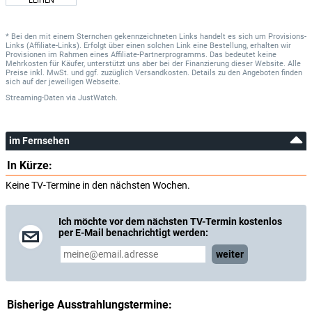
LEIHEN
* Bei den mit einem Sternchen gekennzeichneten Links handelt es sich um Provisions-
Links (Affiliate-Links). Erfolgt über einen solchen Link eine Bestellung, erhalten wir
Provisionen im Rahmen eines Affiliate-Partnerprogramms. Das bedeutet keine
Mehrkosten für Käufer, unterstützt uns aber bei der Finanzierung dieser Website. Alle
Preise inkl. MwSt. und ggf. zuzüglich Versandkosten. Details zu den Angeboten finden
sich auf der jeweiligen Webseite.
Streaming-Daten
via
JustWatch.
im Fernsehen
In Kürze:
Keine TV-Termine in den nächsten Wochen.
Ich möchte vor dem nächsten TV-Termin kostenlos
per E-Mail benachrichtigt werden:
weiter
Bisherige Ausstrahlungstermine: