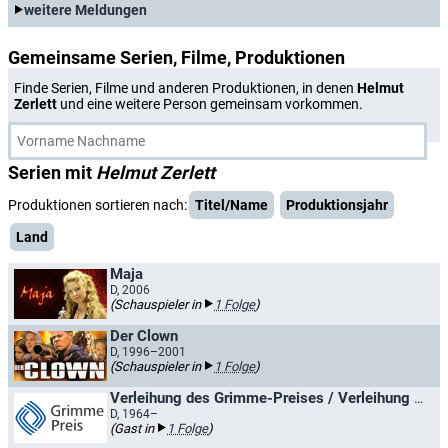
weitere Meldungen
Gemeinsame Serien, Filme, Produktionen
Finde Serien, Filme und anderen Produktionen, in denen
Helmut
Zerlett
und eine weitere Person gemeinsam vorkommen.
Serien mit
Helmut Zerlett
Produktionen sortieren nach:
Titel/Name
Produktionsjahr
Land
Maja
D, 2006
(Schauspieler in
1 Folge
)
Der Clown
D, 1996–2001
(Schauspieler in
1 Folge
)
Verleihung des Grimme-Preises / Verleihung des Adolf-Grimme-Preises
D, 1964–
(Gast in
1 Folge
)