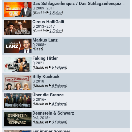
Das Schlagzeilenquiz / Das Schlagzeilenquiz mit Sven Lorig
D, 2009–2011
(Gast in
1 Folge
)
Circus HalliGalli
D, 2013–2017
(Gast in
1 Folge
)
Markus Lanz
D, 2008–
(Gast)
Faking Hitler
D, 2021
(Musik in
6 Folgen
)
Billy Kuckuck
D, 2018–
(Musik in
6 Folgen
)
Über die Grenze
D, 2016–
(Musik in
4 Folgen
)
Dennstein & Schwarz
D/A, 2018–
(Musik in
3 Folgen
)
Für immer Sommer