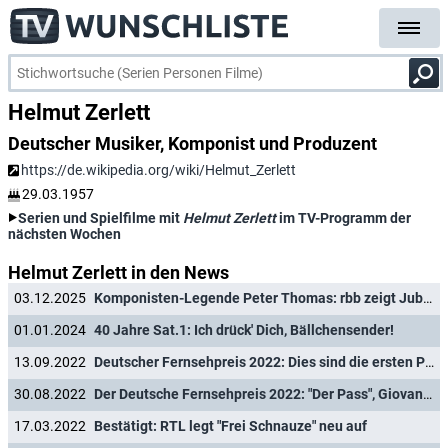
Helmut Zerlett
Deutscher Musiker, Komponist und Produzent
https://de.wikipedia.org/wiki/Helmut_Zerlett
29.03.1957
Serien und Spielfilme mit
Helmut Zerlett
im TV-Programm der
nächsten Wochen
Helmut Zerlett in den News
03.12.2025
Komponisten-Legende Peter Thomas: rbb zeigt Jubiläumsshow mit Oliver Kalkofe
01.01.2024
40 Jahre Sat.1: Ich drück' Dich, Bällchensender!
13.09.2022
Deutscher Fernsehpreis 2022: Dies sind die ersten Preisträger
30.08.2022
Der Deutsche Fernsehpreis 2022: "Der Pass", Giovanni Zarrella und "LOL" im Rennen
17.03.2022
Bestätigt: RTL legt "Frei Schnauze" neu auf