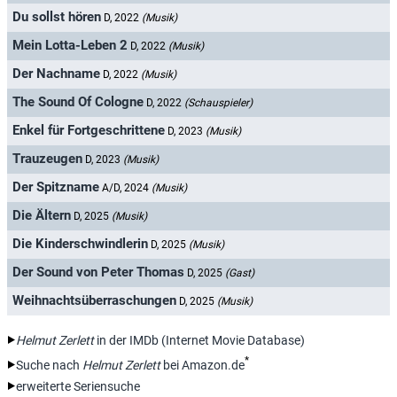
Du sollst hören
D, 2022
(Musik)
Mein Lotta-Leben 2
D, 2022
(Musik)
Der Nachname
D, 2022
(Musik)
The Sound Of Cologne
D, 2022
(Schauspieler)
Enkel für Fortgeschrittene
D, 2023
(Musik)
Trauzeugen
D, 2023
(Musik)
Der Spitzname
A/D, 2024
(Musik)
Die Ältern
D, 2025
(Musik)
Die Kinderschwindlerin
D, 2025
(Musik)
Der Sound von Peter Thomas
D, 2025
(Gast)
Weihnachtsüberraschungen
D, 2025
(Musik)
Helmut Zerlett
in der IMDb (Internet Movie Database)
*
Suche nach
Helmut Zerlett
bei Amazon.de
erweiterte Seriensuche