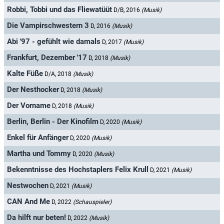
Robbi, Tobbi und das Fliewatüüt
D/B, 2016
(Musik)
Die Vampirschwestern 3
D, 2016
(Musik)
Abi '97 - gefühlt wie damals
D, 2017
(Musik)
Frankfurt, Dezember '17
D, 2018
(Musik)
Kalte Füße
D/A, 2018
(Musik)
Der Nesthocker
D, 2018
(Musik)
Der Vorname
D, 2018
(Musik)
Berlin, Berlin - Der Kinofilm
D, 2020
(Musik)
Enkel für Anfänger
D, 2020
(Musik)
Martha und Tommy
D, 2020
(Musik)
Bekenntnisse des Hochstaplers Felix Krull
D, 2021
(Musik)
Nestwochen
D, 2021
(Musik)
CAN And Me
D, 2022
(Schauspieler)
Da hilft nur beten!
D, 2022
(Musik)