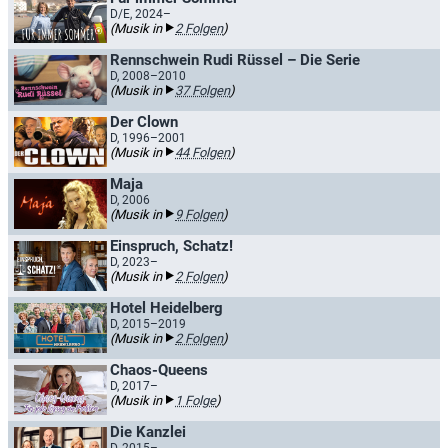
D/E, 2024–
(Musik in
2 Folgen
)
Rennschwein Rudi Rüssel – Die Serie
D, 2008–2010
(Musik in
37 Folgen
)
Der Clown
D, 1996–2001
(Musik in
44 Folgen
)
Maja
D, 2006
(Musik in
9 Folgen
)
Einspruch, Schatz!
D, 2023–
(Musik in
2 Folgen
)
Hotel Heidelberg
D, 2015–2019
(Musik in
2 Folgen
)
Chaos-Queens
D, 2017–
(Musik in
1 Folge
)
Die Kanzlei