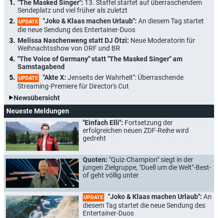
"The Masked Singer":
13. Staffel startet auf überraschendem
Sendeplatz und viel früher als zuletzt
"Joko & Klaas machen Urlaub":
An diesem Tag startet
UPDATE
die neue Sendung des Entertainer-Duos
Melissa Naschenweng statt DJ Ötzi:
Neue Moderatorin für
Weihnachtsshow von ORF und BR
"The Voice of Germany" statt "The Masked Singer" am
Samstagabend
"Akte X:
Jenseits der Wahrheit": Überraschende
UPDATE
Streaming-Premiere für Director's Cut
Newsübersicht
Neueste Meldungen
"Einfach Elli":
Fortsetzung der
erfolgreichen neuen ZDF-Reihe wird
gedreht
Quoten:
"Quiz-Champion" siegt in der
jungen Zielgruppe, "Duell um die Welt"-Best-
of geht völlig unter
"Joko & Klaas machen Urlaub":
An
UPDATE
diesem Tag startet die neue Sendung des
Entertainer-Duos