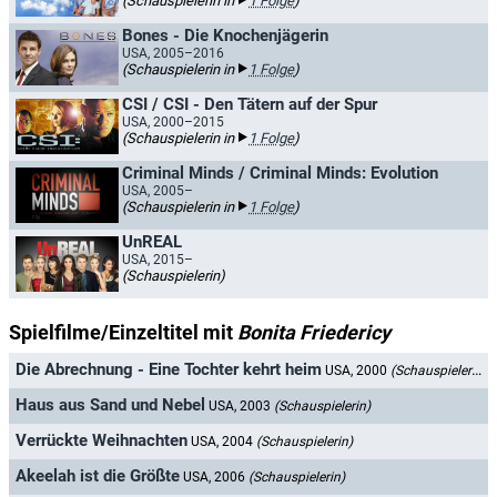
(Schauspielerin in
1 Folge
)
Bones - Die Knochenjägerin
USA, 2005–2016
(Schauspielerin in
1 Folge
)
CSI / CSI - Den Tätern auf der Spur
USA, 2000–2015
(Schauspielerin in
1 Folge
)
Criminal Minds / Criminal Minds: Evolution
USA, 2005–
(Schauspielerin in
1 Folge
)
UnREAL
USA, 2015–
(Schauspielerin)
Spielfilme/Einzeltitel mit
Bonita Friedericy
Die Abrechnung - Eine Tochter kehrt heim
USA, 2000
(Schauspielerin)
Haus aus Sand und Nebel
USA, 2003
(Schauspielerin)
Verrückte Weihnachten
USA, 2004
(Schauspielerin)
Akeelah ist die Größte
USA, 2006
(Schauspielerin)