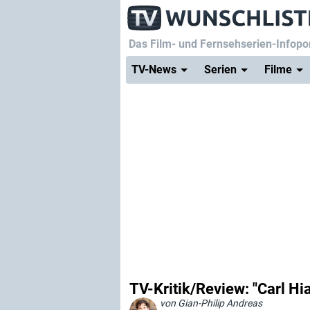
Das Film- und Fernsehserien-Infopor
TV-News
Serien
Filme
TV-Kritik/Review: "Carl H
von Gian-Philip Andreas