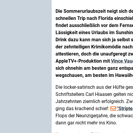
Die Sommerurlaubszeit neigt sich d
schnellen Trip nach Florida einsch
findet ausschließlich vor dem Fernse
Lässigkeit eines Urlaubs im Sunshin
Drink dazu kann man sich ja selbst s
der zehnteiligen Krimikomödie na
attestieren, doch die unaufgeregt z
AppleTV+-Produktion mit
Vince Va
sich ohnehin am besten ganz ents
wegschauen, am besten im Hawaii
Die locker-satirisch aus der Hüfte g
Schriftstellers Carl Hiaasen gelten ni
Jahrzehnten ziemlich erfolgreich. Zw
ging das krachend schief:
"Stript
Flops der Neunzigerjahre, die sch
dann gar nicht mehr ins Kino.