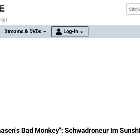
tal
Streams & DVDs
Log-In
iaasen's Bad Monkey": Schwadroneur im Sunsh