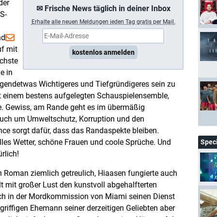
 der
✉ Frische News täglich in deiner Inbox
S-
Erhalte a
lle neuen Meldungen jeden Tag gratis per Mail.
nd
uf mit
kostenlos anmelden
chste
e in
rgendetwas Wichtigeres und Tiefgründigeres sein zu
it einem bestens aufgelegten Schauspielensemble,
se. Gewiss, am Rande geht es im übermäßig
 auch um Umweltschutz, Korruption und den
ce sorgt dafür, dass das Randaspekte bleiben.
olles Wetter, schöne Frauen und coole Sprüche. Und
Spec
rlich!
n Roman ziemlich getreulich, Hiaasen fungierte auch
lt mit großer Lust den kunstvoll abgehalfterten
lich in der Mordkommission von Miami seinen Dienst
riffigen Ehemann seiner derzeitigen Geliebten aber