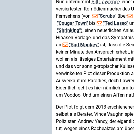
Nun unternimmt
Bill Lawrence
, einer
versiertesten Komödienmacher des U
Fernsehens (von
"Scrubs"
über
"Cougar Town"
bis
"Ted Lasso"
u
"Shrinking"
), einen neuerlichen Anla
Hiaasen-Vorlage, und das Sympathis
an
"Bad Monkey"
ist, dass die Seri
keiner Minute den Anspruch erhebt, i
wollen als lässiges Entertainment m
und das vor sonnig-tropischer Kulis
verwinkelten Plot dieser Produktion
Ausverkauf im Paradies, doch Lawren
Eigentlich geht es hier nämlich um t
um Voodoo. Und um einen Affen natü
Der Plot folgt dem 2013 erschienene
selbst als Berater. Vince Vaughn spie
Polizisten Andrew Yancy, der eigent
tut, wegen eines Racheaktes am überg