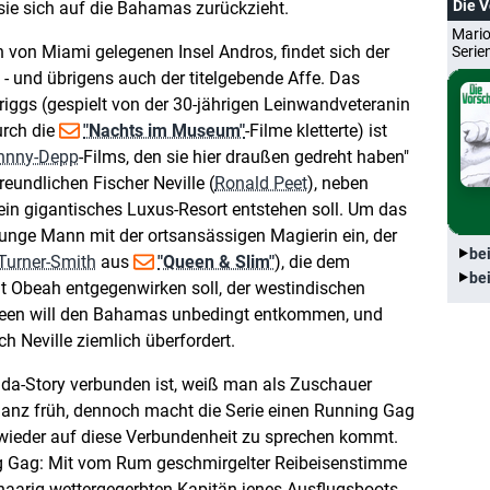
Die 
 sie sich auf die Bahamas zurückzieht.
Mario
ch von Miami gelegenen Insel Andros, findet sich der
Serie
- und übrigens auch der titelgebende Affe. Das
iggs (gespielt von der 30-jährigen Leinwandveteranin
urch die
"Nachts im Museum"
-Filme kletterte) ist
hnny-Depp
-Films, den sie hier draußen gedreht haben"
eundlichen Fischer Neville (
Ronald Peet
), neben
in gigantisches Luxus-Resort entstehen soll. Um das
 junge Mann mit der ortsansässigen Magierin ein, der
be
Turner-Smith
aus
"Queen & Slim"
), die dem
be
it Obeah entgegenwirken soll, der westindischen
ueen will den Bahamas unbedingt entkommen, und
ch Neville ziemlich überfordert.
ida-Story verbunden ist, weiß man als Zuschauer
anz früh, dennoch macht die Serie einen Running Gag
 wieder auf diese Verbundenheit zu sprechen kommt.
ing Gag: Mit vom Rum geschmirgelter Reibeisenstimme
aarig-wettergegerbten Kapitän jenes Ausflugsboots