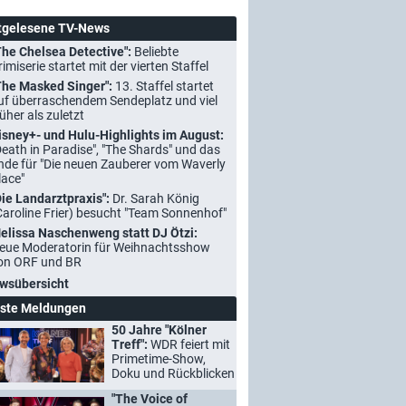
tgelesene TV-News
The Chelsea Detective":
Beliebte
rimiserie startet mit der vierten Staffel
The Masked Singer":
13. Staffel startet
uf überraschendem Sendeplatz und viel
rüher als zuletzt
isney+- und Hulu-Highlights im August:
Death in Paradise", "The Shards" und das
nde für "Die neuen Zauberer vom Waverly
lace"
Die Landarztpraxis":
Dr. Sarah König
Caroline Frier) besucht "Team Sonnenhof"
elissa Naschenweng statt DJ Ötzi:
eue Moderatorin für Weihnachtsshow
on ORF und BR
wsübersicht
ste Meldungen
50 Jahre "Kölner
Treff":
WDR feiert mit
Primetime-Show,
Doku und Rückblicken
"The Voice of