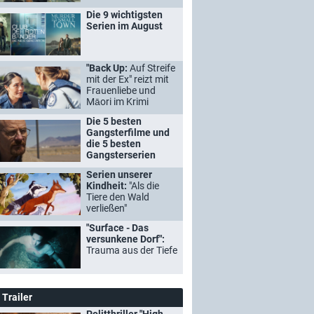
Die 9 wichtigsten
Serien im August
"Back Up:
Auf Streife
mit der Ex" reizt mit
Frauenliebe und
Māori im Krimi
Die 5 besten
Gangsterfilme und
die 5 besten
Gangsterserien
Serien unserer
Kindheit:
"Als die
Tiere den Wald
verließen"
"Surface - Das
versunkene Dorf":
Trauma aus der Tiefe
Trailer