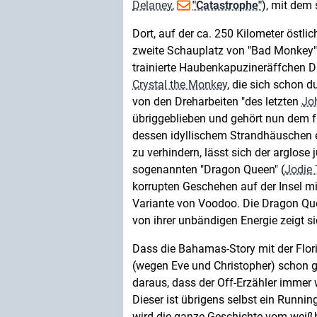
Delaney
,
"Catastrophe"
), mit dem
Dort, auf der ca. 250 Kilometer östli
zweite Schauplatz von "Bad Monkey" 
trainierte Haubenkapuzineräffchen Dr
Crystal the Monkey
, die sich schon d
von den Dreharbeiten "des letzten
Jo
übriggeblieben und gehört nun dem fr
dessen idyllischem Strandhäuschen e
zu verhindern, lässt sich der arglose
sogenannten "Dragon Queen" (
Jodie 
korrupten Geschehen auf der Insel m
Variante von Voodoo. Die Dragon Q
von ihrer unbändigen Energie zeigt si
Dass die Bahamas-Story mit der Flor
(wegen Eve und Christopher) schon g
daraus, dass der Off-Erzähler immer
Dieser ist übrigens selbst ein Runn
wird die ganze Geschichte vom weißh