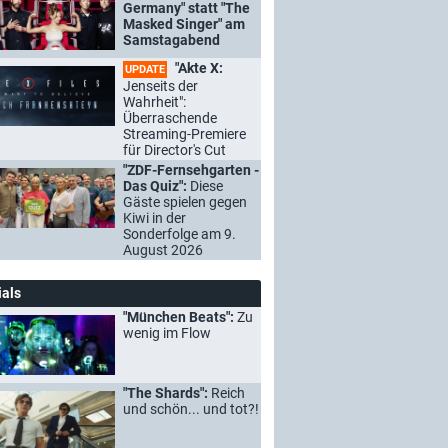
Germany" statt "The
Masked Singer" am
Samstagabend
"Akte X:
UPDATE
Jenseits der
Wahrheit":
Überraschende
Streaming-Premiere
für Director's Cut
"ZDF-Fernsehgarten -
Das Quiz":
Diese
Gäste spielen gegen
Kiwi in der
Sonderfolge am 9.
August 2026
ials
"München Beats":
Zu
wenig im Flow
"The Shards":
Reich
und schön... und tot?!