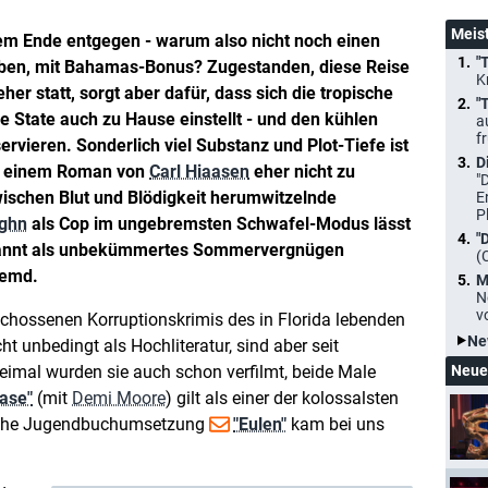
Meis
em Ende entgegen - warum also nicht noch einen
"
ieben, mit Bahamas-Bonus? Zugestanden, diese Reise
K
her statt, sorgt aber dafür, dass sich die tropische
"
e State auch zu Hause einstellt - und den kühlen
a
f
ervieren. Sonderlich viel Substanz und Plot-Tiefe ist
D
ch einem Roman von
Carl Hiaasen
eher nicht zu
"
wischen Blut und Blödigkeit herumwitzelnde
E
P
ughn
als Cop im ungebremsten Schwafel-Modus lässt
"
pannt als unbekümmertes Sommervergnügen
(
hemd.
M
N
v
eschossenen Korruptionskrimis des in Florida lebenden
Ne
cht unbedingt als Hochliteratur, sind aber seit
eimal wurden sie auch schon verfilmt, beide Male
Neue
ease"
(mit
Demi Moore
) gilt als einer der kolossalsten
wache Jugendbuchumsetzung
"Eulen"
kam bei uns