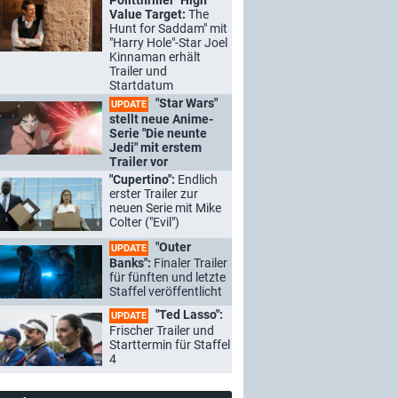
Politthriller "High
Value Target:
The
Hunt for Saddam" mit
"Harry Hole"-Star Joel
Kinnaman erhält
Trailer und
Startdatum
"Star Wars"
UPDATE
stellt neue Anime-
Serie "Die neunte
Jedi" mit erstem
Trailer vor
"Cupertino":
Endlich
erster Trailer zur
neuen Serie mit Mike
Colter ("Evil")
"Outer
UPDATE
Banks":
Finaler Trailer
für fünften und letzte
Staffel veröffentlicht
"Ted Lasso":
UPDATE
Frischer Trailer und
Starttermin für Staffel
4