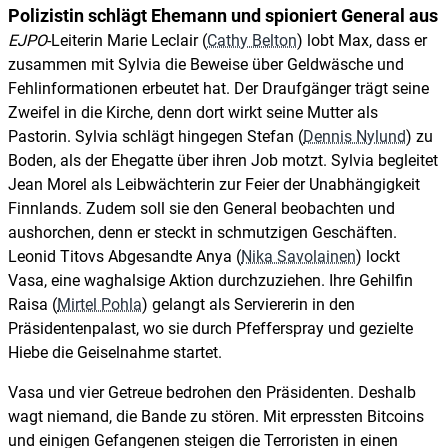
Polizistin schlägt Ehemann und spioniert General aus
EJPO
-Leiterin Marie Leclair (
Cathy Belton
) lobt Max, dass er
zusammen mit Sylvia die Beweise über Geldwäsche und
Fehlinformationen erbeutet hat. Der Draufgänger trägt seine
Zweifel in die Kirche, denn dort wirkt seine Mutter als
Pastorin. Sylvia schlägt hingegen Stefan (
Dennis Nylund
) zu
Boden, als der Ehegatte über ihren Job motzt. Sylvia begleitet
Jean Morel als Leibwächterin zur Feier der Unabhängigkeit
Finnlands. Zudem soll sie den General beobachten und
aushorchen, denn er steckt in schmutzigen Geschäften.
Leonid Titovs Abgesandte Anya (
Nika Savolainen
) lockt
Vasa, eine waghalsige Aktion durchzuziehen. Ihre Gehilfin
Raisa (
Mirtel Pohla
) gelangt als Serviererin in den
Präsidentenpalast, wo sie durch Pfefferspray und gezielte
Hiebe die Geiselnahme startet.
Vasa und vier Getreue bedrohen den Präsidenten. Deshalb
wagt niemand, die Bande zu stören. Mit erpressten Bitcoins
und einigen Gefangenen steigen die Terroristen in einen