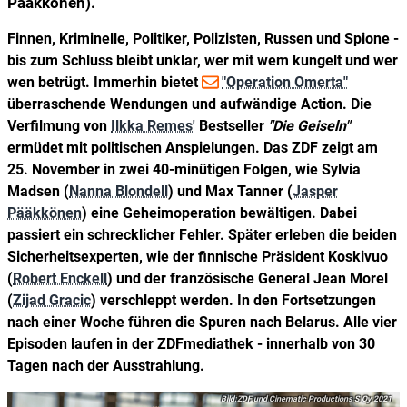
Pääkkönen).
Finnen, Kriminelle, Politiker, Polizisten, Russen und Spione -
bis zum Schluss bleibt unklar, wer mit wem kungelt und wer
wen betrügt. Immerhin bietet
"Operation Omerta"
überraschende Wendungen und aufwändige Action. Die
Verfilmung von
Ilkka Remes'
Bestseller
"Die Geiseln"
ermüdet mit politischen Anspielungen. Das ZDF zeigt am
25. November in zwei 40-minütigen Folgen, wie Sylvia
Madsen (
Nanna Blondell
) und Max Tanner (
Jasper
Pääkkönen
) eine Geheimoperation bewältigen. Dabei
passiert ein schrecklicher Fehler. Später erleben die beiden
Sicherheitsexperten, wie der finnische Präsident Koskivuo
(
Robert Enckell
) und der französische General Jean Morel
(
Zijad Gracic
) verschleppt werden. In den Fortsetzungen
nach einer Woche führen die Spuren nach Belarus. Alle vier
Episoden laufen in der ZDFmediathek - innerhalb von 30
Tagen nach der Ausstrahlung.
ZDF und Cinematic Productions S Oy 2021