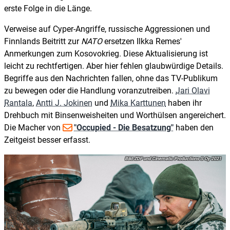
erste Folge in die Länge.
Verweise auf Cyper-Angriffe, russische Aggressionen und
Finnlands Beitritt zur
NATO
ersetzen Ilkka Remes'
Anmerkungen zum Kosovokrieg. Diese Aktualisierung ist
leicht zu rechtfertigen. Aber hier fehlen glaubwürdige Details.
Begriffe aus den Nachrichten fallen, ohne das TV-Publikum
zu bewegen oder die Handlung voranzutreiben.
Jari Olavi
Rantala
,
Antti J. Jokinen
und
Mika Karttunen
haben ihr
Drehbuch mit Binsenweisheiten und Worthülsen angereichert.
Die Macher von
"Occupied - Die Besatzung"
haben den
Zeitgeist besser erfasst.
ZDF und Cinematic Productions S Oy 2021