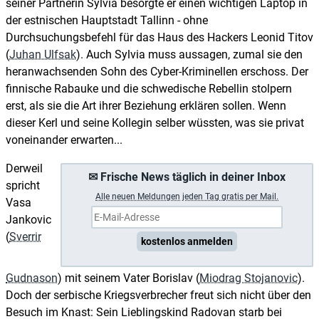
seiner Partnerin Sylvia besorgte er einen wichtigen Laptop in
der estnischen Hauptstadt Tallinn - ohne
Durchsuchungsbefehl für das Haus des Hackers Leonid Titov
(
Juhan Ulfsak
). Auch Sylvia muss aussagen, zumal sie den
heranwachsenden Sohn des Cyber-Kriminellen erschoss. Der
finnische Rabauke und die schwedische Rebellin stolpern
erst, als sie die Art ihrer Beziehung erklären sollen. Wenn
dieser Kerl und seine Kollegin selber wüssten, was sie privat
voneinander erwarten...
Derweil
✉ Frische News täglich in deiner Inbox
spricht
A
lle neuen Meldungen jeden Tag gratis per Mail.
Vasa
Jankovic
(
Sverrir
kostenlos anmelden
Gudnason
) mit seinem Vater Borislav (
Miodrag Stojanovic
).
Doch der serbische Kriegsverbrecher freut sich nicht über den
Besuch im Knast: Sein Lieblingskind Radovan starb bei