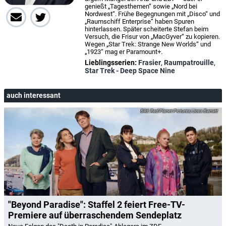
genießt „Tagesthemen“ sowie „Nord bei
Nordwest“. Frühe Begegnungen mit „Disco“ und
„Raumschiff Enterprise“ haben Spuren
hinterlassen. Später scheiterte Stefan beim
Versuch, die Frisur von „MacGyver“ zu kopieren.
Wegen „Star Trek: Strange New Worlds“ und
„1923“ mag er Paramount+.
Lieblingsserien:
Frasier
,
Raumpatrouille
,
Star Trek - Deep Space Nine
auch interessant
Red Planet Pictures/Joss Barratt
"Beyond Paradise": Staffel 2 feiert Free-TV-
Premiere auf überraschendem Sendeplatz