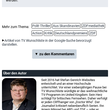
Polit-Thriller
Aus Skandinavien
ZDFmediathek
Mehr zum Thema:
Action
Kritik
Deutschlandpremiere
ZDF
Artikel von TV Wunschliste in der Google-Suche bevorzugt
darstellen.
▼ zu den Kommentaren
Über den Autor
Seit 2016 hat Stefan Genrich Websites
entwickelt und an einer Hochschule
unterrichtet. Vor einer siebenjährigen Pause bei
TV Wunschliste würdigte er das weihnachtliche
TV-Programm im United Kingdom: Sein Herz
schlägt für britisches Fernsehen. Daher verfolgt
er jeden Cliffhanger von „Doctor Who“. Der
Journalist kritisiert nebenberuflich Serien. Ihn
ärgern Mängel bei ARD und ZDF – oder er