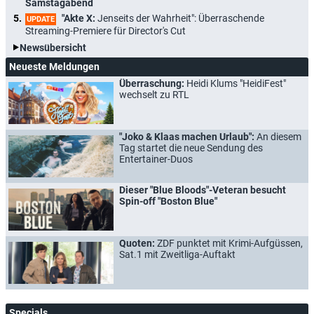
Samstagabend
"Akte X:
Jenseits der Wahrheit": Überraschende
UPDATE
Streaming-Premiere für Director's Cut
Newsübersicht
Neueste Meldungen
Überraschung:
Heidi Klums "HeidiFest"
wechselt zu RTL
"Joko & Klaas machen Urlaub":
An diesem
Tag startet die neue Sendung des
Entertainer-Duos
Dieser "Blue Bloods"-Veteran besucht
Spin-off "Boston Blue"
Quoten:
ZDF punktet mit Krimi-Aufgüssen,
Sat.1 mit Zweitliga-Auftakt
Specials