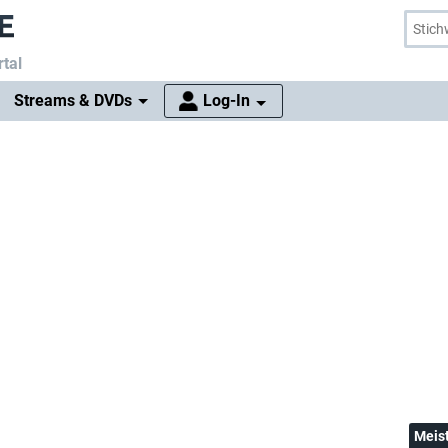
tal
Streams & DVDs
Log-In
Meis