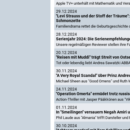
Apple TV+ unterhält mit Mathematik und Ve
29.12.2024
"Levi Strauss und der Stoff der Träume"
Schmonzette
Familiendrama rettet die Geburtsgeschichte 
28.12.2024
Serienjahr 2024: Die Serienempfehlung
Unsere regelmäßigen Reviewer stellen ihre Fa
20.12.2024
"Reisen mit Muddi" trägt Streit von Ost
Tot oder lebendig liebt Andrea Sawatzki ABB
30.11.2024
"A Very Royal Scandal" über Prinz Andre
Michael Sheen aus "Good Omens" und Ruth Wi
24.11.2024
"Operation Omerta" ermüdet trotz russi
Action-Thriller mit Jasper Pääkkönen aus "Vi
01.11.2024
In "Smeilingen" versauern Negah Amiri
Phil Laude aus "Almania" trifft Darsteller un
30.10.2024