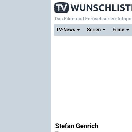
Das Film- und Fernsehserien-Infopor
TV-News
Serien
Filme
Stefan Genrich