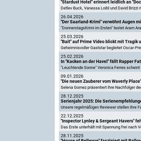
"Stardust Hotel" erinnert leidlich an "Do
Detlev Buck, Vanessa Loibl und David Brizzi
26.04.2026
"Der Saarland-Krimi" verwöhnt Augen m
"DonnerstagsKrimi im Ersten" testet Aram Ar
25.03.2026
"Bait" auf Prime Video blickt mit Tragi
Geheimnisvoller Gaststar begleitet Oscar-Pr
25.02.2026
In "Kacken an der Havel" fällt Rapper Fa
"Leuchtende Sonne" Veronica Ferres scheint a
09.01.2026
"Die neuen Zauberer vom Waverly Place
Selena Gomez präsentiert ihre Nachfolger der
28.12.2025
Serienjahr 2025: Die Serienempfehlung
Unsere regelmäßigen Reviewer stellen ihre Fa
22.12.2025
"Inspector Lynley & Sergeant Havers" fe
Das Erste unterhält mit Spannung frei nach V
28.11.2025
"House of Bellevue" fasziniert mit Ball