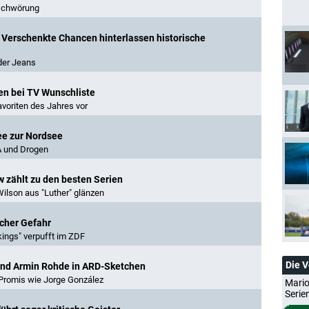
rschwörung
: Verschenkte Chancen hinterlassen historische
der Jeans
en bei TV Wunschliste
voriten des Jahres vor
see zur Nordsee
A und Drogen
w zählt zu den besten Serien
lson aus "Luther" glänzen
scher Gefahr
kings" verpufft im ZDF
Die 
 und Armin Rohde in ARD-Sketchen
d Promis wie Jorge González
Mario
Serie