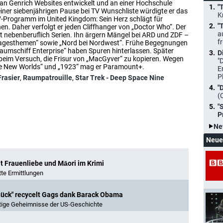
fan Genrich Websites entwickelt und an einer Hochschule
"
 einer siebenjährigen Pause bei TV Wunschliste würdigte er das
K
V-Programm im United Kingdom: Sein Herz schlägt für
"
en. Daher verfolgt er jeden Cliffhanger von „Doctor Who“. Der
a
ert nebenberuflich Serien. Ihn ärgern Mängel bei ARD und ZDF –
f
„Tagesthemen“ sowie „Nord bei Nordwest“. Frühe Begegnungen
Raumschiff Enterprise“ haben Spuren hinterlassen. Später
D
 beim Versuch, die Frisur von „MacGyver“ zu kopieren. Wegen
"
nge New Worlds“ und „1923“ mag er Paramount+.
E
P
Frasier
,
Raumpatrouille
,
Star Trek - Deep Space Nine
"
(
"
P
Ne
Neue
mit Frauenliebe und Māori im Krimi
tte Ermittlungen
lück" recycelt Gags dank Barack Obama
stige Geheimnisse der US-Geschichte