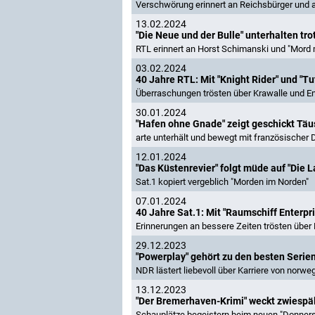
Verschwörung erinnert an Reichsbürger und 
13.02.2024
"Die Neue und der Bulle" unterhalten tro
RTL erinnert an Horst Schimanski und "Mord 
03.02.2024
40 Jahre RTL: Mit "Knight Rider" und "Tut
Überraschungen trösten über Krawalle und 
30.01.2024
"Hafen ohne Gnade" zeigt geschickt T
arte unterhält und bewegt mit französischer
12.01.2024
"Das Küstenrevier" folgt müde auf "Die L
Sat.1 kopiert vergeblich "Morden im Norden"
07.01.2024
40 Jahre Sat.1: Mit "Raumschiff Enterpr
Erinnerungen an bessere Zeiten trösten über
29.12.2023
"Powerplay" gehört zu den besten Serie
NDR lästert liebevoll über Karriere von norweg
13.12.2023
"Der Bremerhaven-Krimi" weckt zwiespä
Schauplätze begeistern beim neuen "Donners