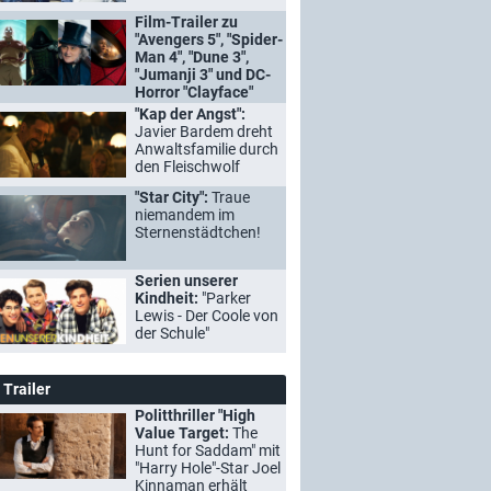
Film-Trailer zu
"Avengers 5", "Spider-
Man 4", "Dune 3",
"Jumanji 3" und DC-
Horror "Clayface"
"Kap der Angst":
Javier Bardem dreht
Anwaltsfamilie durch
den Fleischwolf
"Star City":
Traue
niemandem im
Sternenstädtchen!
Serien unserer
Kindheit:
"Parker
Lewis - Der Coole von
der Schule"
Trailer
Politthriller "High
Value Target:
The
Hunt for Saddam" mit
"Harry Hole"-Star Joel
Kinnaman erhält