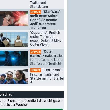
Trailer und
Startdatum
"Star Wars"
UPDATE
stellt neue Anime-
Serie "Die neunte
Jedi" mit erstem
Trailer vor
"Cupertino":
Endlich
erster Trailer zur
neuen Serie mit Mike
Colter ("Evil")
"Outer
UPDATE
Banks":
Finaler Trailer
für fünften und letzte
Staffel veröffentlicht
"Ted Lasso":
UPDATE
Frischer Trailer und
Starttermin für Staffel
4
Vorschau
, der Eismann präsentiert die wichtigsten
nstarts der Woche: