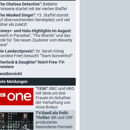
The Chelsea Detective":
Beliebte
rimiserie startet mit der vierten Staffel
The Masked Singer":
13. Staffel startet
uf überraschendem Sendeplatz und viel
rüher als zuletzt
isney+- und Hulu-Highlights im August:
Death in Paradise", "The Shards" und das
nde für "Die neuen Zauberer vom Waverly
lace"
Die Landarztpraxis":
Dr. Sarah König
Caroline Frier) besucht "Team Sonnenhof"
Sherlock & Daughter" feiert Free-TV-
remiere
wsübersicht
ste Meldungen
"1536":
BBC und HBO
mit Serie um drei
Frauen im Schatten
der Verhaftung von
Anne Boleyn
TV-Duell als Polit-
Thriller:
BR und ORF
produzieren
besonderes Fernseh-