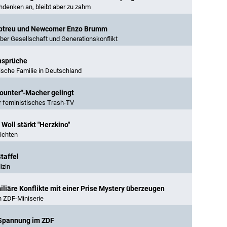
denken an, bleibt aber zu zahm
Bleibtreu und Newcomer Enzo Brumm
ber Gesellschaft und Generationskonflikt
Ansprüche
ische Familie in Deutschland
scounter"-Macher gelingt
r feministisches Trash-TV
 Woll stärkt "Herzkino"
ichten
Staffel
izin
iliäre Konflikte mit einer Prise Mystery überzeugen
n ZDF-Miniserie
m Spannung im ZDF