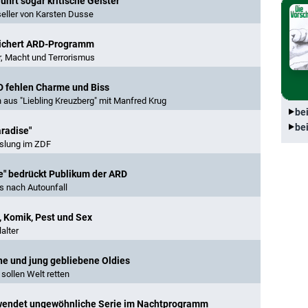
ührt sogar kritische Geister
seller von Karsten Dusse
reichert ARD-Programm
r, Macht und Terrorismus
RD fehlen Charme und Biss
aus "Liebling Kreuzberg" mit Manfred Krug
be
be
aradise"
hslung im ZDF
e" bedrückt Publikum der ARD
s nach Autounfall
, Komik, Pest und Sex
alter
che und jung gebliebene Oldies
sollen Welt retten
schwendet ungewöhnliche Serie im Nachtprogramm