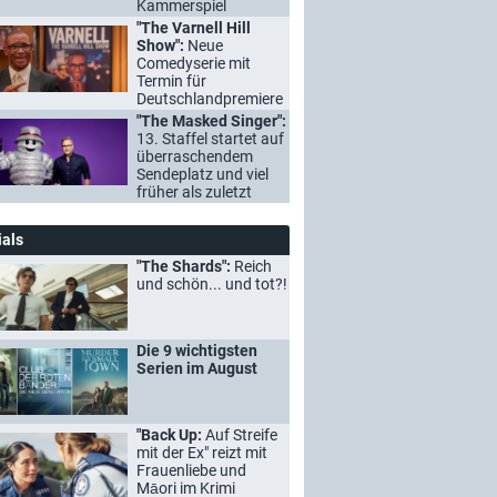
Kammerspiel
"The Varnell Hill
Show":
Neue
Comedyserie mit
Termin für
Deutschlandpremiere
"The Masked Singer":
13. Staffel startet auf
überraschendem
Sendeplatz und viel
früher als zuletzt
ials
"The Shards":
Reich
und schön... und tot?!
Die 9 wichtigsten
Serien im August
"Back Up:
Auf Streife
mit der Ex" reizt mit
Frauenliebe und
Māori im Krimi