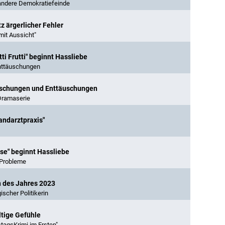
andere Demokratiefeinde
tz ärgerlicher Fehler
mit Aussicht"
ti Frutti" beginnt Hassliebe
Enttäuschungen
äuschungen und Enttäuschungen
 Dramaserie
andarztpraxis"
ise" beginnt Hassliebe
 Probleme
n des Jahres 2023
ischer Politikerin
ltige Gefühle
tagsKrimi im Ersten"