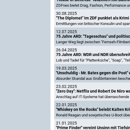
ZDFneo bietet Drag, Fashion, Performance un
30.08.2025
"The Diplomat" im ZDF punktet als Kri
Ermittlungen von britischer Konsulin und sp
12.07.2025
75 Jahre ARD: "Tagesschau" und politis
Langer Weg liegt zwischen "Fernseh-Filmber
26.04.2025
75 Jahre ARD: WDR und NDR überschrei
Lob und Tadel für "Plattenküche", "Soap", "Tel
19.03.2025
"Unschuldig - Mr. Bates gegen die Post
Absurder Skandal aus Großbritannien bescher
23.02.2025
"Zero Day": Netflix und Robert De Niro w
Anschlag auf IT-Systeme hat überraschende
22.01.2025
"Whiskey on the Rocks" belebt Kalten Kr
Ronald Reagan und sowjetisches U-Boot übe
21.01.2025
"Prime Finder" vereint Unsinn mit Tiefsi