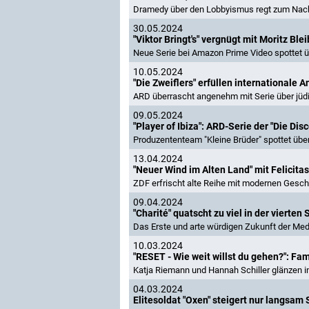
Dramedy über den Lobbyismus regt zum Nach
30.05.2024
"Viktor Bringt's" vergnügt mit Moritz 
Neue Serie bei Amazon Prime Video spottet ü
10.05.2024
"Die Zweiflers" erfüllen internationale 
ARD überrascht angenehm mit Serie über jüd
09.05.2024
"Player of Ibiza": ARD-Serie der "Die Di
Produzententeam "Kleine Brüder" spottet übe
13.04.2024
"Neuer Wind im Alten Land" mit Felicitas
ZDF erfrischt alte Reihe mit modernen Gesch
09.04.2024
"Charité" quatscht zu viel in der vierten 
Das Erste und arte würdigen Zukunft der Med
10.03.2024
"RESET - Wie weit willst du gehen?": Fam
Katja Riemann und Hannah Schiller glänzen i
04.03.2024
Elitesoldat "Oxen" steigert nur langsa