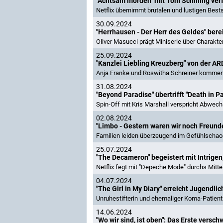
"Achtsam morden" mit Tom Schilling verf
Netflix übernimmt brutalen und lustigen Best
30.09.2024
"Herrhausen - Der Herr des Geldes" be
Oliver Masucci prägt Miniserie über Charakte
25.09.2024
"Kanzlei Liebling Kreuzberg" von der A
Anja Franke und Roswitha Schreiner kommen 
31.08.2024
"Beyond Paradise" übertrifft "Death in P
Spin-Off mit Kris Marshall verspricht Abwec
02.08.2024
"Limbo - Gestern waren wir noch Freund
Familien leiden überzeugend im Gefühlschao
25.07.2024
"The Decameron" begeistert mit Intrigen
Netflix fegt mit "Depeche Mode" durchs Mittel
04.07.2024
"The Girl in My Diary" erreicht Jugendli
Unruhestifterin und ehemaliger Koma-Patient 
14.06.2024
"Wo wir sind, ist oben": Das Erste ver