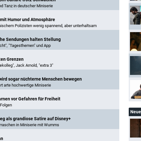
d Tanz in deutscher Miniserie
mi mit Humor und Atmosphäre
anischem Polizisten wenig spannend, aber unterhaltsam
che Sendungen halten Stellung
icht", "Tagesthemen" und App
ten Grenzen
ekolleg", Jack Arnold, "extra 3"
" wird sogar nüchterne Menschen bewegen
t arte hochwertige Miniserie
arnen vor Gefahren für Freiheit
 Folgen
Neue 
ieg als grandiose Satire auf Disney+
rraschen in Miniserie mit Wumms
nn