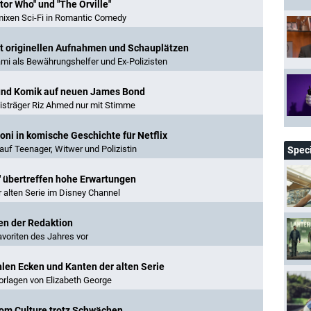
ctor Who" und "The Orville"
 mixen Sci-Fi in Romantic Comedy
it originellen Aufnahmen und Schauplätzen
ami als Bewährungshelfer und Ex-Polizisten
k und Komik auf neuen James Bond
eisträger Riz Ahmed nur mit Stimme
toni in komische Geschichte für Netflix
uf Teenager, Witwer und Polizistin
Spec
" übertreffen hohe Erwartungen
 alten Serie im Disney Channel
en der Redaktion
voriten des Jahres vor
hlen Ecken und Kanten der alten Serie
orlagen von Elizabeth George
room Culture trotz Schwächen