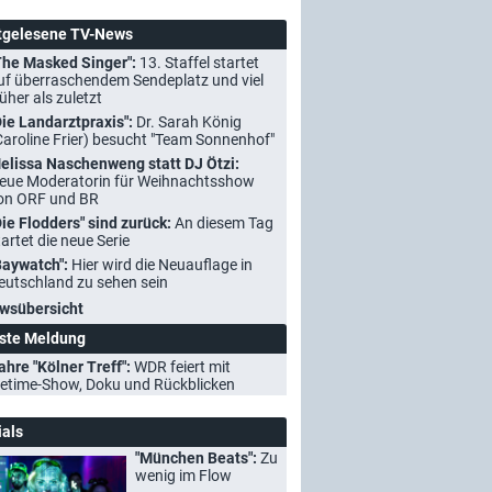
tgelesene TV-News
The Masked Singer":
13. Staffel startet
uf überraschendem Sendeplatz und viel
rüher als zuletzt
Die Landarztpraxis":
Dr. Sarah König
Caroline Frier) besucht "Team Sonnenhof"
elissa Naschenweng statt DJ Ötzi:
eue Moderatorin für Weihnachtsshow
on ORF und BR
Die Flodders" sind zurück:
An diesem Tag
tartet die neue Serie
Baywatch":
Hier wird die Neuauflage in
eutschland zu sehen sein
wsübersicht
ste Meldung
ahre "Kölner Treff":
WDR feiert mit
etime-Show, Doku und Rückblicken
ials
"München Beats":
Zu
wenig im Flow