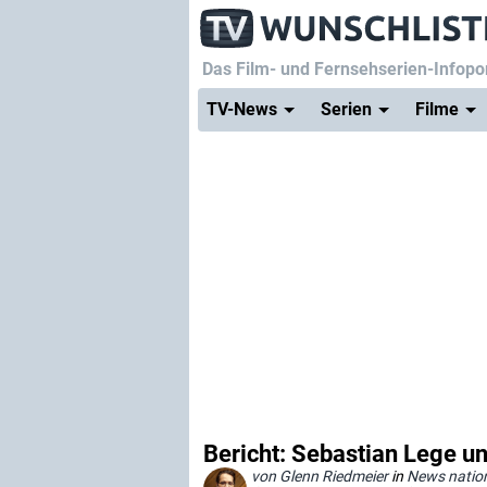
Das Film- und Fernsehserien-Infopor
TV-News
Serien
Filme
Bericht: Sebastian Lege 
von Glenn Riedmeier
in
News natio