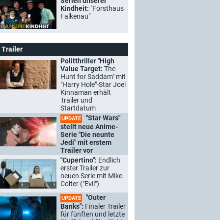
Serien unserer
Kindheit:
"Forsthaus
Falkenau"
Trailer
Politthriller "High
Value Target:
The
Hunt for Saddam" mit
"Harry Hole"-Star Joel
Kinnaman erhält
Trailer und
Startdatum
"Star Wars"
UPDATE
stellt neue Anime-
Serie "Die neunte
Jedi" mit erstem
Trailer vor
"Cupertino":
Endlich
erster Trailer zur
neuen Serie mit Mike
Colter ("Evil")
"Outer
UPDATE
Banks":
Finaler Trailer
für fünften und letzte