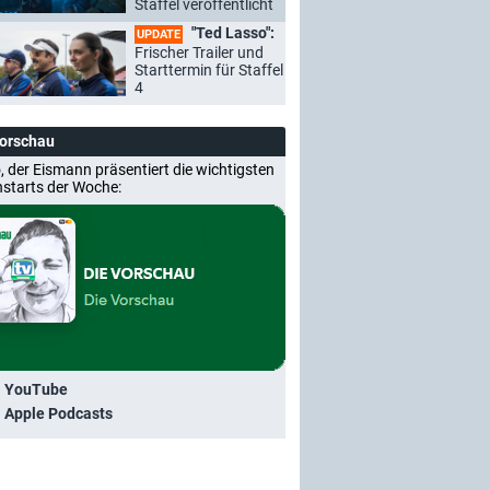
Staffel veröffentlicht
"Ted Lasso":
UPDATE
Frischer Trailer und
Starttermin für Staffel
4
Vorschau
, der Eismann präsentiert die wichtigsten
nstarts der Woche:
i YouTube
i Apple Podcasts