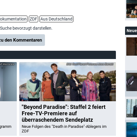
okumentation
ZDF
Aus Deutschland
-Suche bevorzugt darstellen.
Neue 
u den Kommentaren
f Wernicke
Red Planet Pictures/Joss Barratt
"Beyond Paradise": Staffel 2 feiert
Free-TV-Premiere auf
überraschendem Sendeplatz
ogramm
Neue Folgen des "Death in Paradise"-Ablegers im
ZDF