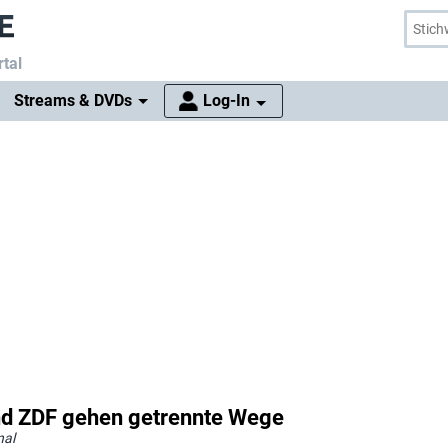
tal
Streams & DVDs
Log-In
und ZDF gehen getrennte Wege
nal