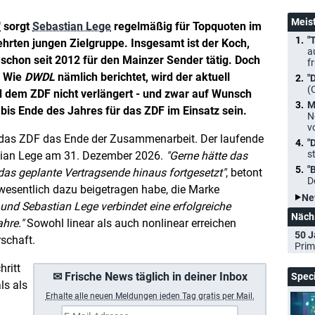
Meis
"
sorgt
Sebastian Lege
regelmäßig für Topquoten im
"
hrten jungen Zielgruppe. Insgesamt ist der Koch,
a
schon seit 2012 für den Mainzer Sender tätig. Doch
f
. Wie
DWDL
nämlich berichtet, wird der aktuell
"
(
 dem ZDF nicht verlängert - und zwar auf Wunsch
M
bis Ende des Jahres für das ZDF im Einsatz sein.
N
v
 das ZDF das Ende der Zusammenarbeit. Der laufende
"
s
tian Lege am 31. Dezember 2026.
Gerne hätte das
"
as geplante Vertragsende hinaus fortgesetzt
, betont
D
 wesentlich dazu beigetragen habe, die Marke
Ne
und Sebastian Lege verbindet eine erfolgreiche
Näch
hre.
Sowohl linear als auch nonlinear erreichen
50 J
schaft.
Prim
hritt
✉ Frische News täglich in deiner Inbox
Spec
ls als
Erhalte a
lle neuen Meldungen jeden Tag gratis per Mail.