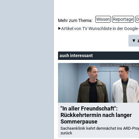
Wissen
Reportage
D
Mehr zum Thema:
Artikel von TV Wunschliste in der Google
▼ z
auch interessant
MDR/Saxonia Media/Rudol
"In aller Freundschaft":
Rückkehrtermin nach langer
Sommerpause
Sachsenklinik kehrt demnächst ins ARD-Pr
zurück