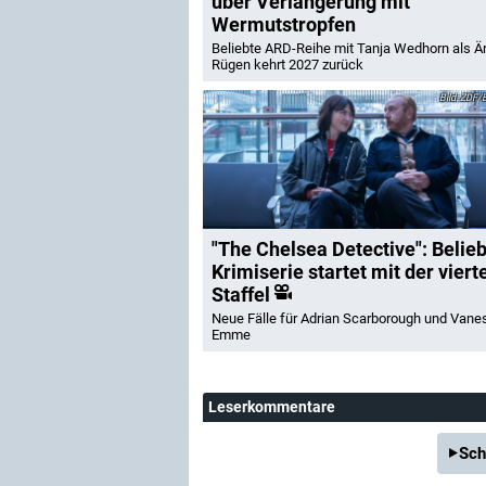
über Verlängerung mit
Wermutstropfen
Beliebte ARD-Reihe mit Tanja Wedhorn als Är
Rügen kehrt 2027 zurück
ZDF/B
"The Chelsea Detective": Belie
Krimiserie startet mit der viert
Staffel
Neue Fälle für Adrian Scarborough und Vane
Emme
Leserkommentare
Sch