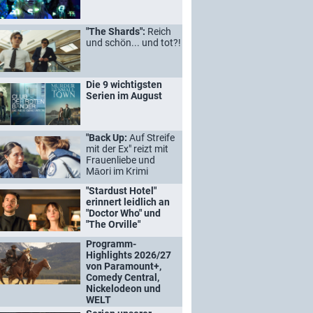
"The Shards":
Reich
und schön... und tot?!
Die 9 wichtigsten
Serien im August
"Back Up:
Auf Streife
mit der Ex" reizt mit
Frauenliebe und
Māori im Krimi
"Stardust Hotel"
erinnert leidlich an
"Doctor Who" und
"The Orville"
Programm-
Highlights 2026/27
von Paramount+,
Comedy Central,
Nickelodeon und
WELT