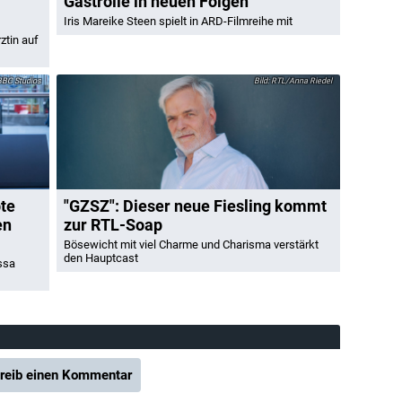
Gastrolle in neuen Folgen
Iris Mareike Steen spielt in ARD-Filmreihe mit
ztin auf
BC Studios
RTL/Anna Riedel
bte
"GZSZ": Dieser neue Fiesling kommt
en
zur RTL-Soap
Bösewicht mit viel Charme und Charisma verstärkt
den Hauptcast
ssa
reib einen Kommentar