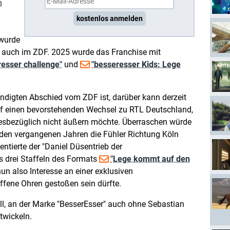
n
kostenlos anmelden
 wurde
 auch im ZDF. 2025 wurde das Franchise mit
resser challenge"
und
"besseresser Kids: Lege
digten Abschied vom ZDF ist, darüber kann derzeit
uf einen bevorstehenden Wechsel zu RTL Deutschland,
iesbezüglich nicht äußern möchte. Überraschen würde
n den vergangenen Jahren die Fühler Richtung Köln
ntierte der "Daniel Düsentrieb der
ts drei Staffeln des Formats
"Lege kommt auf den
un also Interesse an einer exklusiven
fene Ohren gestoßen sein dürfte.
l, an der Marke "BesserEsser" auch ohne Sebastian
twickeln.