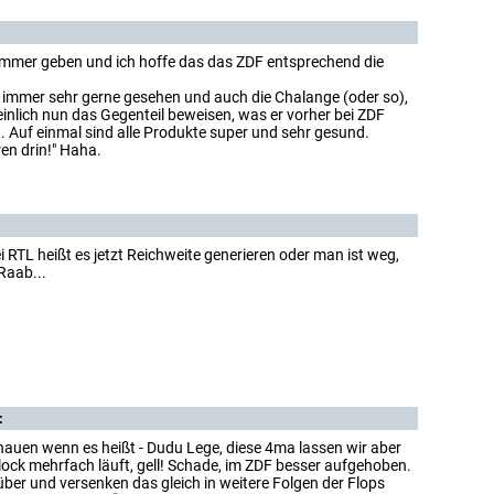
immer geben und ich hoffe das das ZDF entsprechend die
 immer sehr gerne gesehen und auch die Chalange (oder so),
inlich nun das Gegenteil beweisen, was er vorher bei ZDF
 Auf einmal sind alle Produkte super und sehr gesund.
ren drin!" Haha.
i RTL heißt es jetzt Reichweite generieren oder man ist weg,
Raab...
:
hauen wenn es heißt - Dudu Lege, diese 4ma lassen wir aber
lock mehrfach läuft, gell! Schade, im ZDF besser aufgehoben.
ber und versenken das gleich in weitere Folgen der Flops