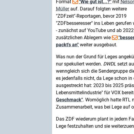
Format
"Wie gut ist...?"
mit
Nelso
Müller
auf. Darauf folgten weitere
"ZDFzeit"-Reportagen, bevor 2019
"ZDFbesseresser" ins Leben gerufen
- zunächst auf YouTube und ab 2022
zusätzlichen Ablegern wie
"besse
packt's an"
weiter ausgebaut.
Was nun der Grund für Leges angekün
nur spekuliert werden.
DWDL
setzt a
wenngleich sich die Sendergruppe d
es jedenfalls nicht, da Lege schon i
ausgestreckt hat: 2023 bis 2025 präse
Lebensmittelindustrie" für VOX berei
Geschmack"
. Womöglich hatte RTL n
Zusammenarbeit, was bei Lege auf of
Das ZDF wiederum plant in jedem Fal
Lege festzuhalten und sie weiterzuen