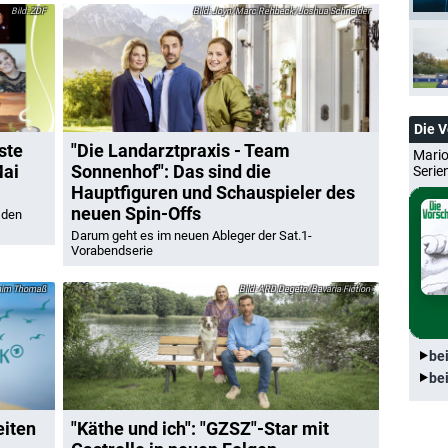
ZDF
Joyn/Marc Rehbeck/Joshua Schneider
Die 
ste
"Die Landarztpraxis - Team
Mario
Mai
Sonnenhof": Das sind die
Serie
Hauptfiguren und Schauspieler des
neuen Spin-Offs
 den
Darum geht es im neuen Ableger der Sat.1-
Vorabendserie
nim Thomaß
ARD Degeto/Bavaria Fiction
be
be
eiten
"Käthe und ich": "GZSZ"-Star mit