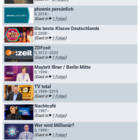
phoenix persönlich
D, 2018–
(Gast in
1 Folge
)
Die beste Klasse Deutschlands
D, 2008–
(Gast in
1 Folge
)
ZDFzeit
D, 2012–2023
(Gast in
1 Folge
)
Maybrit Illner / Berlin Mitte
D, 1999–
(Gast in
1 Folge
)
TV total
D, 1999–2015
(Gast in
1 Folge
)
Nachtcafé
D, 1987–
(Gast in
1 Folge
)
Wer wird Millionär?
D, 1999–
(Gast in
1 Folge
)