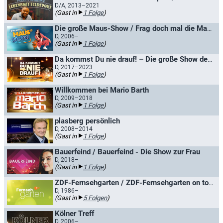
D/A, 2013–2021
(Gast in
1 Folge
)
Die große Maus-Show / Frag doch mal die Maus
D, 2006–
(Gast in
1 Folge
)
Da kommst Du nie drauf! – Die große Show der schrägen Fragen
D, 2017–2023
(Gast in
1 Folge
)
Willkommen bei Mario Barth
D, 2009–2018
(Gast in
1 Folge
)
plasberg persönlich
D, 2008–2014
(Gast in
1 Folge
)
Bauerfeind / Bauerfeind - Die Show zur Frau
D, 2018–
(Gast in
1 Folge
)
ZDF-Fernsehgarten / ZDF-Fernsehgarten on tour
D, 1986–
(Gast in
5 Folgen
)
Kölner Treff
D, 2006–