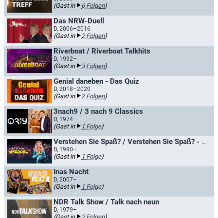
(Gast in
6 Folgen
)
Das NRW-Duell
D, 2006–2016
(Gast in
2 Folgen
)
Riverboat / Riverboat Talkhits
D, 1992–
(Gast in
3 Folgen
)
Genial daneben - Das Quiz
D, 2018–2020
(Gast in
2 Folgen
)
3nach9 / 3 nach 9 Classics
D, 1974–
(Gast in
1 Folge
)
Verstehen Sie Spaß? / Verstehen Sie Spaß? - Die Hallervorden-Show
D, 1980–
(Gast in
1 Folge
)
Inas Nacht
D, 2007–
(Gast in
1 Folge
)
NDR Talk Show / Talk nach neun
D, 1979–
(Gast in
2 Folgen
)