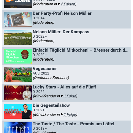
(Moderation in
2 Folgen
)
Der Party-Profi Nelson Müller
D, 2014
(Moderation)
Nelson Müller: Der Kompass
D, 2022–
(Moderation)
Einfach! Täglich! Mitkochen! – B/esser durch die Krise mit Nelson Müller
D, 2020–
(Moderation)
Vegesaurier
AUS, 2022–
(Deutscher Sprecher)
Lucky Stars - Alles auf die Fünf!
D, 2022
(Mitwirkender in
1 Folge
)
Die Gegenteilshow
D, 2021–
(Mitwirkender in
1 Folge
)
The Taste / The Taste - Promis am Löffel
D, 2013–
(Mitwirkender)