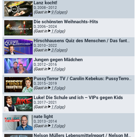
Lanz kocht!
D, 2008–2012
(Gast in
9 Folgen
)
Die schönsten Weihnachts-Hits
D, 2006–2024
(Gast in
1 Folge
)
Hirschhausens Quiz des Menschen / Das fantastische Quiz des Menschen
D, 2010–2022
(Gast in
3 Folgen
)
Jungen gegen Mädchen
D, 2012–2016
(Gast in
1 Folge
)
PussyTerror TV / Carolin Kebekus: PussyTerror TV
D, 2015–2019
(Gast in
1 Folge
)
Luke! Die Schule und ich – VIPs gegen Kids
D, 2017–2021
(Gast in
1 Folge
)
nate light
D, 2013–2014
(Gast in
1 Folge
)
Nelson Müllers Lebensmittelreport / Nelson Müllers großer Essens-Check