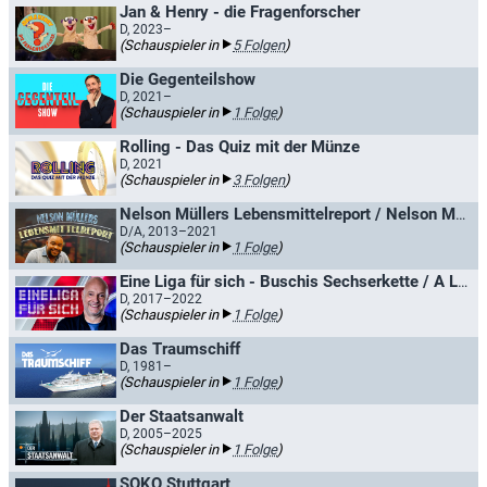
Jan & Henry - die Fragenforscher
D, 2023–
(Schauspieler in
5 Folgen
)
Die Gegenteilshow
D, 2021–
(Schauspieler in
1 Folge
)
Rolling - Das Quiz mit der Münze
D, 2021
(Schauspieler in
3 Folgen
)
Nelson Müllers Lebensmittelreport / Nelson Müllers großer Essens-Check
D/A, 2013–2021
(Schauspieler in
1 Folge
)
Eine Liga für sich - Buschis Sechserkette / A League of Their Own
D, 2017–2022
(Schauspieler in
1 Folge
)
Das Traumschiff
D, 1981–
(Schauspieler in
1 Folge
)
Der Staatsanwalt
D, 2005–2025
(Schauspieler in
1 Folge
)
SOKO Stuttgart