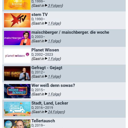
D, 1999–
(Gast in
3 Folgen
)
stern TV
D, 1990–
(Gast in
1 Folge
)
maischberger / maischberger. die woche
D, 2003–
(Gast in
1 Folge
)
Planet Wissen
D, 2002–2023
(Gast in
1 Folge
)
Gefragt - Gejagt
D, 2012–
(Gast in
1 Folge
)
Wer weiß denn sowas?
D, 2015–
(Gast in
1 Folge
)
Stadt, Land, Lecker
D, 2016–2019
(Gast in
24 Folgen
)
Tellertausch
D, 2019–