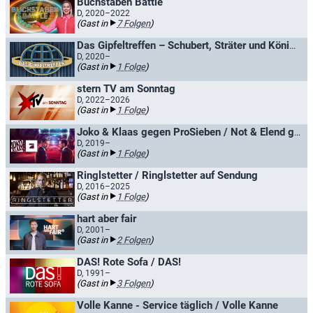
Buchstaben Battle
D, 2020–2022
(Gast in
7 Folgen
)
Das Gipfeltreffen – Schubert, Sträter und König retten die Welt
D, 2020–
(Gast in
1 Folge
)
stern TV am Sonntag
D, 2022–2026
(Gast in
1 Folge
)
Joko & Klaas gegen ProSieben / Not & Elend gegen ProSieben
D, 2019–
(Gast in
1 Folge
)
Ringlstetter / Ringlstetter auf Sendung
D, 2016–2025
(Gast in
1 Folge
)
hart aber fair
D, 2001–
(Gast in
2 Folgen
)
DAS! Rote Sofa / DAS!
D, 1991–
(Gast in
3 Folgen
)
Volle Kanne - Service täglich / Volle Kanne