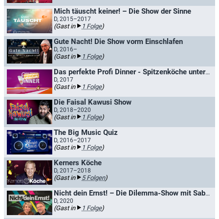
Mich täuscht keiner! – Die Show der Sinne
D, 2015–2017
(Gast in
1 Folge
)
Gute Nacht! Die Show vorm Einschlafen
D, 2016–
(Gast in
1 Folge
)
Das perfekte Profi Dinner - Spitzenköche unter sich
D, 2017
(Gast in
1 Folge
)
Die Faisal Kawusi Show
D, 2018–2020
(Gast in
1 Folge
)
The Big Music Quiz
D, 2016–2017
(Gast in
1 Folge
)
Kerners Köche
D, 2017–2018
(Gast in
5 Folgen
)
Nicht dein Ernst! – Die Dilemma-Show mit Sabine Heinrich und Jürgen von der Lippe
D, 2020
(Gast in
1 Folge
)