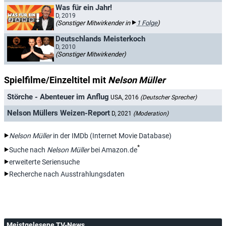
Was für ein Jahr!
D, 2019
(Sonstiger Mitwirkender in
1 Folge
)
Deutschlands Meisterkoch
D, 2010
(Sonstiger Mitwirkender)
Spielfilme/Einzeltitel mit
Nelson Müller
Störche - Abenteuer im Anflug
USA, 2016
(Deutscher Sprecher)
Nelson Müllers Weizen-Report
D, 2021
(Moderation)
Nelson Müller
in der IMDb (Internet Movie Database)
*
Suche nach
Nelson Müller
bei Amazon.de
erweiterte Seriensuche
Recherche nach Ausstrahlungsdaten
Meistgelesene TV-News