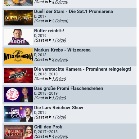
(Gast in
4 Folgen
)
Duell der Stars - Die Sat.1 Promiarena
D, 2017
(Gast in
2 Folgen
)
Rütter reicht's!
D, 2019
(Gast in
1 Folge
)
Markus Krebs - Witzearena
D, 2018
(Gast in
2 Folgen
)
Die versteckte Kamera - Prominent reingelegt!
D, 2016–2018
(Gast in
1 Folge
)
Das große Promi Flaschendrehen
D, 2018–2019
(Gast in
1 Folge
)
Die Lars Reichow-Show
D, 2015
(Gast in
1 Folge
)
Grill den Profi
D, 2017–2018
(Gast in
4 Folgen
)