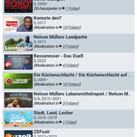
D, 2009–
(Schauspieler in
1 Folge
)
Kennste den?
D, 2017
(Moderation in
10 Folgen
)
Nelson Müllers Landpartie
D, 2015
(Moderation in
5 Folgen
)
Besseresser - Das Duell
D, 2022
(Moderation in
4 Folgen
)
Die Küchenschlacht / Die Küchenschlacht auf hoher See
D, 2008–
(Moderation in
18 Folgen
)
Nelson Müllers Lebensmittelreport / Nelson Müllers großer Essens-Check
D/A, 2013–2021
(Moderation in
3 Folgen
)
Stadt, Land, Lecker
D, 2016–2019
(Moderation in
1 Folge
)
ZDFzeit
D, 2012–2023