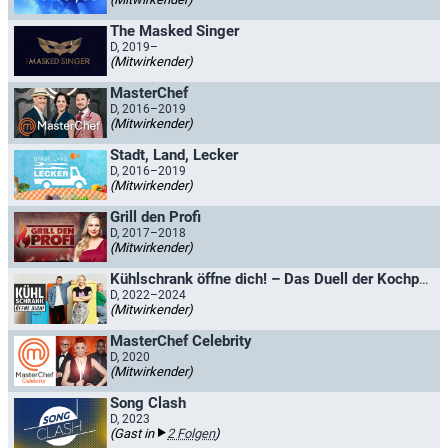
The Masked Singer
D, 2019–
(Mitwirkender)
MasterChef
D, 2016–2019
(Mitwirkender)
Stadt, Land, Lecker
D, 2016–2019
(Mitwirkender)
Grill den Profi
D, 2017–2018
(Mitwirkender)
Kühlschrank öffne dich! – Das Duell der Kochprofis
D, 2022–2024
(Mitwirkender)
MasterChef Celebrity
D, 2020
(Mitwirkender)
Song Clash
D, 2023
(Gast in
2 Folgen
)