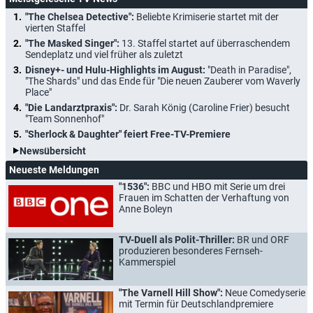
"The Chelsea Detective":
Beliebte Krimiserie startet mit der
vierten Staffel
"The Masked Singer":
13. Staffel startet auf überraschendem
Sendeplatz und viel früher als zuletzt
Disney+- und Hulu-Highlights im August:
"Death in Paradise",
"The Shards" und das Ende für "Die neuen Zauberer vom Waverly
Place"
"Die Landarztpraxis":
Dr. Sarah König (Caroline Frier) besucht
"Team Sonnenhof"
"Sherlock & Daughter" feiert Free-TV-Premiere
Newsübersicht
Neueste Meldungen
"1536":
BBC und HBO mit Serie um drei
Frauen im Schatten der Verhaftung von
Anne Boleyn
TV-Duell als Polit-Thriller:
BR und ORF
produzieren besonderes Fernseh-
Kammerspiel
"The Varnell Hill Show":
Neue Comedyserie
mit Termin für Deutschlandpremiere