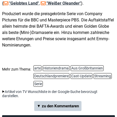
(
"Gelobtes Land"
,
"Weißer Oleander"
).
Produziert wurde die preisgekrönte Serie von Company
Pictures für die BBC und Masterpiece PBS. Die Auftaktstaffel
allein heimste drei BAFTA-Awards und einen Golden Globe
als beste (Mini-)Dramaserie ein. Hinzu kommen zahlreiche
weitere Ehrungen und Preise sowie insgesamt acht Emmy-
Nominierungen.
arte
Historiendrama
Aus Großbritannien
Mehr zum Thema:
Deutschlandpremiere
Cast-Update
Streaming
Serie
Artikel von TV Wunschliste in der Google-Suche bevorzugt
darstellen.
▼ zu den Kommentaren