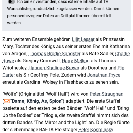
Zum weiteren Ensemble gehören
Lilit Lesser
als Prinzessin
Mary, Tochter des Königs aus seiner ersten Ehe mit Katharina
von Aragon,
Thomas Brodie-Sangster
als Rafe Sadler,
Charlie
Rowe
als Gregory Cromwell,
Harry Melling
als Thomas
Wriothesley,
Hannah Khalique-Brown
als Dorothea und
Pip
Carter
als Sir Geoffrey Pole. Zudem wird
Jonathan Pryce
erneut als Cardinal Wolsey in Flashbacks zu sehen sein.
"Wölfe" (Originaltitel "Wolf Hall") wird von
Peter Straughan
(
"Dame, König, As, Spion"
) adaptiert. Die erste Staffel
basierte auf den ersten beiden Bänden "Wolf Hall" und "Bring
Up the Bodies" der Trilogie, die zweite Staffel nimmt sich des
dritten Bandes "The Mirror and the Light" an. Die Regie führte
der siebenmalige BAFTA-Preisträger
Peter Kosminsky