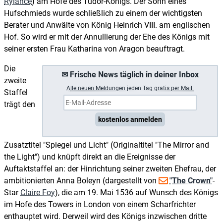
Rylance
) am Hofe des Tudor-Königs. Der Sohn eines
Hufschmieds wurde schließlich zu einem der wichtigsten
Berater und Anwälte von König Heinrich VIII. am englischen
Hof. So wird er mit der Annullierung der Ehe des Königs mit
seiner ersten Frau Katharina von Aragon beauftragt.
Die
✉ Frische News täglich in deiner Inbox
zweite
A
lle neuen Meldungen jeden Tag gratis per Mail.
Staffel
trägt den
kostenlos anmelden
Zusatztitel "Spiegel und Licht" (Originaltitel "The Mirror and
the Light") und knüpft direkt an die Ereignisse der
Auftaktstaffel an: der Hinrichtung seiner zweiten Ehefrau, der
ambitionierten Anna Boleyn (dargestellt von
"The Crown"
-
Star
Claire Foy
), die am 19. Mai 1536 auf Wunsch des Königs
im Hofe des Towers in London von einem Scharfrichter
enthauptet wird. Derweil wird des Königs inzwischen dritte