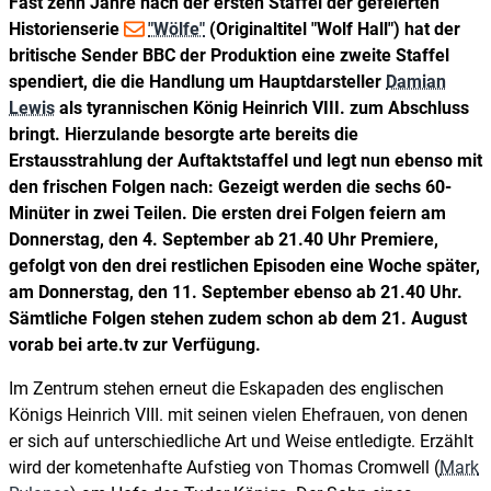
Fast zehn Jahre nach der ersten Staffel der gefeierten
Historienserie
"Wölfe"
(Originaltitel "Wolf Hall") hat der
britische Sender BBC der Produktion eine zweite Staffel
spendiert, die die Handlung um Hauptdarsteller
Damian
Lewis
als tyrannischen König Heinrich VIII. zum Abschluss
bringt. Hierzulande besorgte arte bereits die
Erstausstrahlung der Auftaktstaffel und legt nun ebenso mit
den frischen Folgen nach: Gezeigt werden die sechs 60-
Minüter in zwei Teilen. Die ersten drei Folgen feiern am
Donnerstag, den 4. September ab 21.40 Uhr Premiere,
gefolgt von den drei restlichen Episoden eine Woche später,
am Donnerstag, den 11. September ebenso ab 21.40 Uhr.
Sämtliche Folgen stehen zudem schon ab dem 21. August
vorab bei arte.tv zur Verfügung.
Im Zentrum stehen erneut die Eskapaden des englischen
Königs Heinrich VIII. mit seinen vielen Ehefrauen, von denen
er sich auf unterschiedliche Art und Weise entledigte. Erzählt
wird der kometenhafte Aufstieg von Thomas Cromwell (
Mark