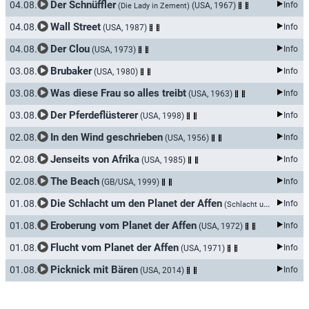
Der Schnüffler
04.08.
Info
(USA, 1967)
(Die Lady in Zement)
Wall Street
04.08.
Info
(USA, 1987)
Der Clou
04.08.
Info
(USA, 1973)
Brubaker
03.08.
Info
(USA, 1980)
Was diese Frau so alles treibt
03.08.
Info
(USA, 1963)
Der Pferdeflüsterer
03.08.
Info
(USA, 1998)
In den Wind geschrieben
02.08.
Info
(USA, 1956)
Jenseits von Afrika
02.08.
Info
(USA, 1985)
The Beach
02.08.
Info
(GB/USA, 1999)
Die Schlacht um den Planet der Affen
01.08.
Info
(Schlacht um den Planet der Affen)
Eroberung vom Planet der Affen
01.08.
Info
(USA, 1972)
Flucht vom Planet der Affen
01.08.
Info
(USA, 1971)
Picknick mit Bären
01.08.
Info
(USA, 2014)