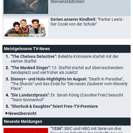
Sternenstädtchen!
Serien unserer Kindheit:
"Parker Lewis -
Der Coole von der Schule"
Meistgelesene TV-News
"The Chelsea Detective":
Beliebte Krimiserie startet mit der
vierten Staffel
"The Masked Singer":
13. Staffel startet auf überraschendem
Sendeplatz und viel früher als zuletzt
Disney+- und Hulu-Highlights im August:
"Death in Paradise",
"The Shards" und das Ende für "Die neuen Zauberer vom Waverly
Place"
"Die Landarztpraxis":
Dr. Sarah König (Caroline Frier) besucht
"Team Sonnenhof"
"Sherlock & Daughter" feiert Free-TV-Premiere
Newsübersicht
Neueste Meldungen
"1536":
BBC und HBO mit Serie um drei