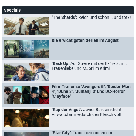
Specials
"The Shards":
Reich und schön... und tot?!
Die 9 wichtigsten Serien im August
"Back Up:
Auf Streife mit der Ex" reizt mit
Frauenliebe und Māori im Krimi
Film-Trailer zu "Avengers 5", "Spider-Man
4", "Dune 3", "Jumanji 3" und DC-Horror
"Clayface"
"Kap der Angst":
Javier Bardem dreht
Anwaltsfamilie durch den Fleischwolf
"Star City":
Traue niemandem im