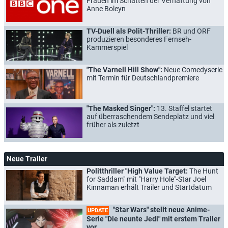
Frauen im Schatten der Verhaftung von
Anne Boleyn
TV-Duell als Polit-Thriller:
BR und ORF
produzieren besonderes Fernseh-
Kammerspiel
"The Varnell Hill Show":
Neue Comedyserie
mit Termin für Deutschlandpremiere
"The Masked Singer":
13. Staffel startet
auf überraschendem Sendeplatz und viel
früher als zuletzt
Neue Trailer
Politthriller "High Value Target:
The Hunt
for Saddam" mit "Harry Hole"-Star Joel
Kinnaman erhält Trailer und Startdatum
"Star Wars" stellt neue Anime-
UPDATE
Serie "Die neunte Jedi" mit erstem Trailer
vor