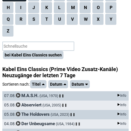
H
I
J
K
L
M
N
O
P
Q
R
S
T
U
V
W
X
Y
Z
bei Kabel Eins Classics suchen
Kabel Eins Classics
(Prime Video Zusatz-Kanäle)
Neuzugänge der letzten 7 Tage
Sortieren nach:
Titel
Datum
Datum
M.A.S.H.
07.08.
Info
(USA, 1970)
Abserviert
05.08.
Info
(USA, 2005)
The Holdovers
05.08.
Info
(USA, 2023)
Der Unbeugsame
04.08.
Info
(USA, 1984)