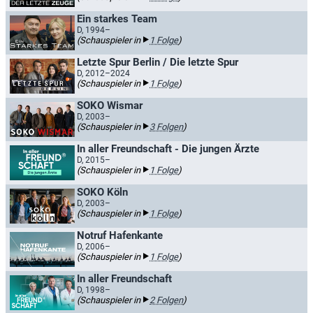
Ein starkes Team
D, 1994–
(Schauspieler in
1 Folge
)
Letzte Spur Berlin / Die letzte Spur
D, 2012–2024
(Schauspieler in
1 Folge
)
SOKO Wismar
D, 2003–
(Schauspieler in
3 Folgen
)
In aller Freundschaft - Die jungen Ärzte
D, 2015–
(Schauspieler in
1 Folge
)
SOKO Köln
D, 2003–
(Schauspieler in
1 Folge
)
Notruf Hafenkante
D, 2006–
(Schauspieler in
1 Folge
)
In aller Freundschaft
D, 1998–
(Schauspieler in
2 Folgen
)