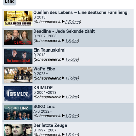
Land
Quellen des Lebens – Eine deutsche Familiengeschichte
D, 2013
(Schauspieler in
2 Folgen
)
Deadline - Jede Sekunde zählt
D, 2007–2008
(Schauspieler in
1 Folge
)
Ein Taunuskrimi
D, 2013–
(Schauspieler in
1 Folge
)
WaPo Elbe
D, 2023–
(Schauspieler in
1 Folge
)
KRIMI.DE
D, 2004–2013
(Schauspieler in
1 Folge
)
SOKO Linz
A/D, 2022–
(Schauspieler in
1 Folge
)
Der letzte Zeuge
D, 1997–2007
(Schauspieler in
1 Folge
)