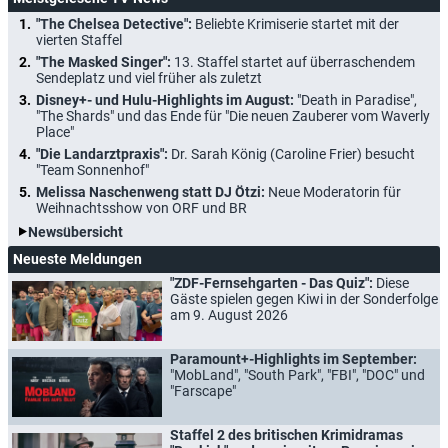
"The Chelsea Detective":
Beliebte Krimiserie startet mit der
vierten Staffel
"The Masked Singer":
13. Staffel startet auf überraschendem
Sendeplatz und viel früher als zuletzt
Disney+- und Hulu-Highlights im August:
"Death in Paradise",
"The Shards" und das Ende für "Die neuen Zauberer vom Waverly
Place"
"Die Landarztpraxis":
Dr. Sarah König (Caroline Frier) besucht
"Team Sonnenhof"
Melissa Naschenweng statt DJ Ötzi:
Neue Moderatorin für
Weihnachtsshow von ORF und BR
Newsübersicht
Neueste Meldungen
"ZDF-Fernsehgarten - Das Quiz":
Diese
Gäste spielen gegen Kiwi in der Sonderfolge
am 9. August 2026
Paramount+-Highlights im September:
"MobLand", "South Park", "FBI", "DOC" und
"Farscape"
Staffel 2 des britischen Krimidramas