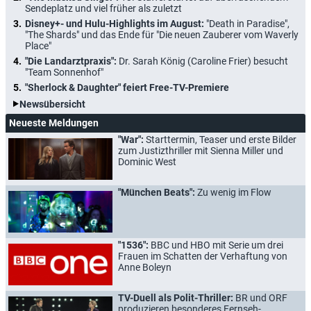
Sendeplatz und viel früher als zuletzt
Disney+- und Hulu-Highlights im August:
"Death in Paradise",
"The Shards" und das Ende für "Die neuen Zauberer vom Waverly
Place"
"Die Landarztpraxis":
Dr. Sarah König (Caroline Frier) besucht
"Team Sonnenhof"
"Sherlock & Daughter" feiert Free-TV-Premiere
Newsübersicht
Neueste Meldungen
"War":
Starttermin, Teaser und erste Bilder
zum Justizthriller mit Sienna Miller und
Dominic West
"München Beats":
Zu wenig im Flow
"1536":
BBC und HBO mit Serie um drei
Frauen im Schatten der Verhaftung von
Anne Boleyn
TV-Duell als Polit-Thriller:
BR und ORF
produzieren besonderes Fernseh-