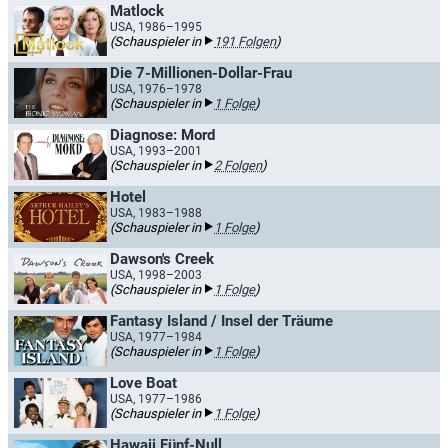
Matlock
USA, 1986–1995
(Schauspieler in
191 Folgen
)
Die 7-Millionen-Dollar-Frau
USA, 1976–1978
(Schauspieler in
1 Folge
)
Diagnose: Mord
USA, 1993–2001
(Schauspieler in
2 Folgen
)
Hotel
USA, 1983–1988
(Schauspieler in
1 Folge
)
Dawson's Creek
USA, 1998–2003
(Schauspieler in
1 Folge
)
Fantasy Island / Insel der Träume
USA, 1977–1984
(Schauspieler in
1 Folge
)
Love Boat
USA, 1977–1986
(Schauspieler in
1 Folge
)
Hawaii Fünf-Null