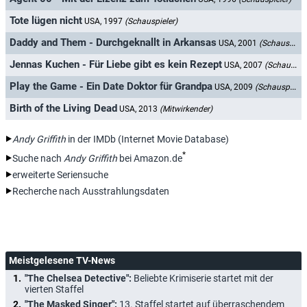
Tote lügen nicht
USA, 1997
(Schauspieler)
Daddy and Them - Durchgeknallt in Arkansas
USA, 2001
(Schauspieler)
Jennas Kuchen - Für Liebe gibt es kein Rezept
USA, 2007
(Schauspieler)
Play the Game - Ein Date Doktor für Grandpa
USA, 2009
(Schauspieler)
Birth of the Living Dead
USA, 2013
(Mitwirkender)
Andy Griffith
in der IMDb (Internet Movie Database)
*
Suche nach
Andy Griffith
bei Amazon.de
erweiterte Seriensuche
Recherche nach Ausstrahlungsdaten
Meistgelesene TV-News
"The Chelsea Detective":
Beliebte Krimiserie startet mit der
vierten Staffel
"The Masked Singer":
13. Staffel startet auf überraschendem