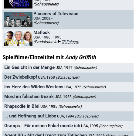
(Schauspieler)
Pioneers of Television
USA, 2008–
(Schauspieler)
Matlock
USA, 1986–1995
(Produktion in
78 Folgen
)
Spielfilme/Einzeltitel mit
Andy Griffith
Ein Gesicht in der Menge
USA, 1957
(Schauspieler)
Der Zwiebelkopf
USA, 1958
(Schauspieler)
Ins Herz des Wilden Westens
USA, 1975
(Schauspieler)
Mord im falschen Bezirk
USA, 1983
(Schauspieler)
Rhapsodie in Blei
USA, 1985
(Schauspieler)
... und Hoffnung auf Liebe
USA, 1994
(Schauspieler)
Gramps - Für meinen Enkel morde ich
USA, 1995
(Schauspieler)
Agent 00 - Mit der Lizenz zum Totlachen
USA, 1996
(Schauspieler)