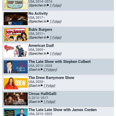
USA, 2014–2016
(Sprecher in
1 Folge
)
No Activity
USA, 2017–
(Sprecher in
1 Folge
)
Bob's Burgers
USA, 2011–
(Sprecher in
1 Folge
)
American Dad!
USA, 2005–
(Sprecher in
1 Folge
)
The Late Show with Stephen Colbert
USA, 2015–2026
(Gast in
2 Folgen
)
The Drew Barrymore Show
USA, 2020–
(Gast in
1 Folge
)
Circus HalliGalli
D, 2013–2017
(Gast in
1 Folge
)
The Late Late Show with James Corden
USA, 2015–2023