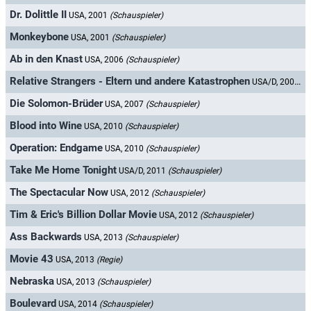
Dr. Dolittle II
USA, 2001
(Schauspieler)
Monkeybone
USA, 2001
(Schauspieler)
Ab in den Knast
USA, 2006
(Schauspieler)
Relative Strangers - Eltern und andere Katastrophen
USA/D, 2006
(S
Die Solomon-Brüder
USA, 2007
(Schauspieler)
Blood into Wine
USA, 2010
(Schauspieler)
Operation: Endgame
USA, 2010
(Schauspieler)
Take Me Home Tonight
USA/D, 2011
(Schauspieler)
The Spectacular Now
USA, 2012
(Schauspieler)
Tim & Eric's Billion Dollar Movie
USA, 2012
(Schauspieler)
Ass Backwards
USA, 2013
(Schauspieler)
Movie 43
USA, 2013
(Regie)
Nebraska
USA, 2013
(Schauspieler)
Boulevard
USA, 2014
(Schauspieler)