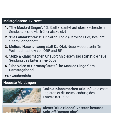
Meistgelesene TV-News
"The Masked Singer":
13. Staffel startet auf überraschendem
Sendeplatz und viel früher als zuletzt
"Die Landarztpraxis":
Dr. Sarah König (Caroline Frier) besucht
"Team Sonnenhof"
Melissa Naschenweng statt DJ Ötzi:
Neue Moderatorin für
Weihnachtsshow von ORF und BR
"Joko & Klaas machen Urlaub":
An diesem Tag startet die neue
Sendung des Entertainer-Duos
"The Voice of Germany" statt "The Masked Singer" am
Samstagabend
Newsübersicht
Neueste Meldungen
"Joko & Klaas machen Urlaub":
An diesem
Tag startet die neue Sendung des
Entertainer-Duos
Dieser "Blue Bloods"-Veteran besucht
Spin-off "Boston Blue"