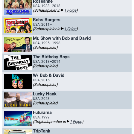
Roseanne
USA, 1988–2018
(Schauspieler in
1 Folge
)
Bob's Burgers
USA, 2011–
(Schauspieler in
1 Folge
)
Mr. Show with Bob and David
USA, 1995–1998
(Schauspieler)
The Birthday Boys
USA, 2013–2014
(Schauspieler)
W/ Bob & David
USA, 2015–
(Schauspieler)
Lucky Hank
USA, 2023
(Schauspieler)
Futurama
USA, 1999–
(Originalsprecher in
1 Folge
)
TripTank