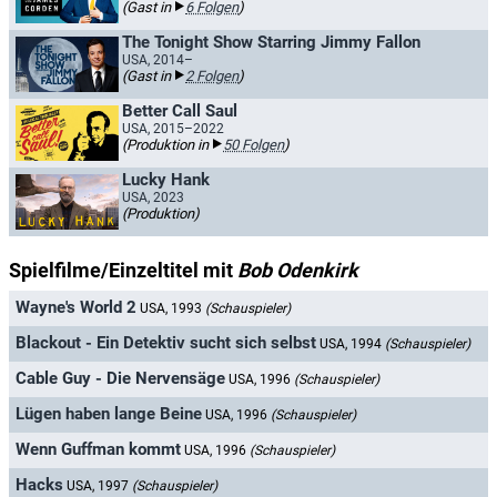
(Gast in
6 Folgen
)
The Tonight Show Starring Jimmy Fallon
USA, 2014–
(Gast in
2 Folgen
)
Better Call Saul
USA, 2015–2022
(Produktion in
50 Folgen
)
Lucky Hank
USA, 2023
(Produktion)
Spielfilme/Einzeltitel mit
Bob Odenkirk
Wayne's World 2
USA, 1993
(Schauspieler)
Blackout - Ein Detektiv sucht sich selbst
USA, 1994
(Schauspieler)
Cable Guy - Die Nervensäge
USA, 1996
(Schauspieler)
Lügen haben lange Beine
USA, 1996
(Schauspieler)
Wenn Guffman kommt
USA, 1996
(Schauspieler)
Hacks
USA, 1997
(Schauspieler)