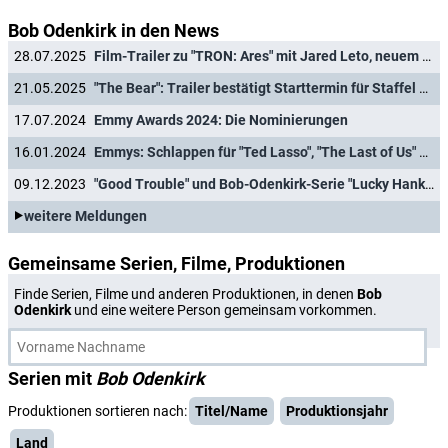
Bob Odenkirk in den News
28.07.2025
Film-Trailer zu "TRON: Ares" mit Jared Leto, neuem "Predator"-Film und "Mortal Kombat"-Sequel
21.05.2025
"The Bear": Trailer bestätigt Starttermin für Staffel 4 der preisgekrönten Serie
17.07.2024
Emmy Awards 2024: Die Nominierungen
16.01.2024
Emmys: Schlappen für "Ted Lasso", "The Last of Us" und "Better Call Saul"
09.12.2023
"Good Trouble" und Bob-Odenkirk-Serie "Lucky Hank" abgesetzt
weitere Meldungen
Gemeinsame Serien, Filme, Produktionen
Finde Serien, Filme und anderen Produktionen, in denen
Bob
Odenkirk
und eine weitere Person gemeinsam vorkommen.
Serien mit
Bob Odenkirk
Produktionen sortieren nach:
Titel/Name
Produktionsjahr
Land