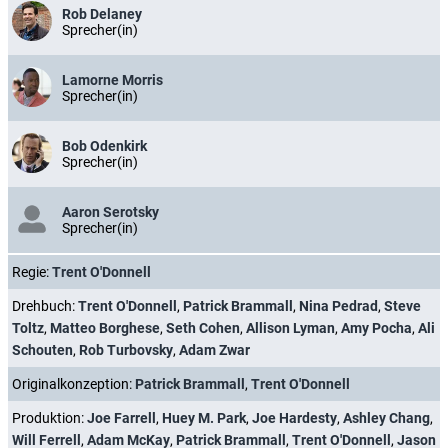
Rob Delaney
Sprecher(in)
Lamorne Morris
Sprecher(in)
Bob Odenkirk
Sprecher(in)
Aaron Serotsky
Sprecher(in)
Regie:
Trent O'Donnell
Drehbuch:
Trent O'Donnell
,
Patrick Brammall
,
Nina Pedrad
,
Steve
Toltz
,
Matteo Borghese
,
Seth Cohen
,
Allison Lyman
,
Amy Pocha
,
Ali
Schouten
,
Rob Turbovsky
,
Adam Zwar
Originalkonzeption:
Patrick Brammall
,
Trent O'Donnell
Produktion:
Joe Farrell
,
Huey M. Park
,
Joe Hardesty
,
Ashley Chang
,
Will Ferrell
,
Adam McKay
,
Patrick Brammall
,
Trent O'Donnell
,
Jason