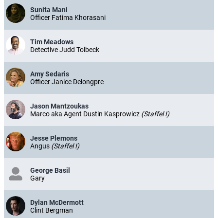
Sunita Mani
Officer Fatima Khorasani
Tim Meadows
Detective Judd Tolbeck
Amy Sedaris
Officer Janice Delongpre
Jason Mantzoukas
Marco aka Agent Dustin Kasprowicz
(Staffel I)
Jesse Plemons
Angus
(Staffel I)
George Basil
Gary
Dylan McDermott
Clint Bergman