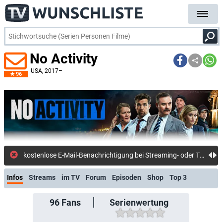
No Activity
USA
, 2017–
96
kostenlose E-M
Infos
Streams
im TV
Forum
Episoden
Shop
Top 3
96
Fans
Serienwertung