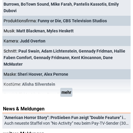
Burrows
,
BoTown Sound
,
Mike Farah
,
Pantelis Kassotis
,
Emily
Dubovi
Produktionsfirma:
Funny or Die
,
CBS Television Studios
Musik:
Matt Blackman
,
Myles Heskett
Kamera:
Judd Overton
Schnitt:
Paul Swain
,
Adam Lichtenstein
,
Gennady Fridman
,
Hallie
Faben Comfort
,
Gennady Fridmann
,
Kent Kincannon
,
Dane
McMaster
Maske:
Sheri Hoover
,
Alex Perrone
Kostüme:
Alisha Silverstein
mehr
Spezialeffekte:
Lindsay Powell
News & Meldungen
"American Horror Story": ProSieben Fun zeigt "Double Feature" im Oktober
Auch neueste Staffel von "No Activity" neu beim Pay-TV-Sender (30.09.2021)