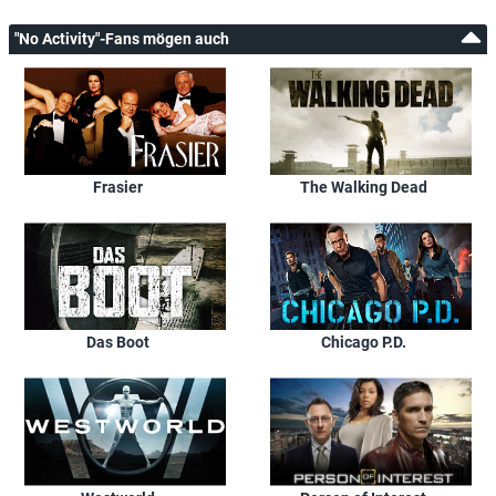
"No Activity"-Fans mögen auch
Frasier
The Walking Dead
Das Boot
Chicago P.D.