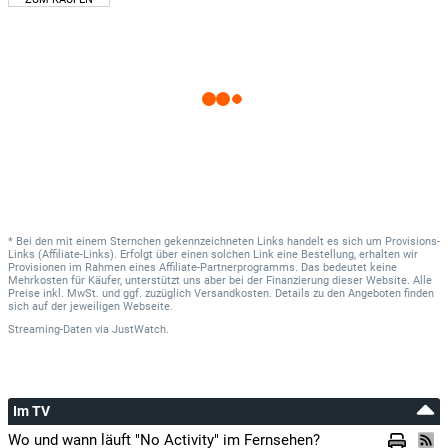
* Bei den mit einem Sternchen gekennzeichneten Links handelt es sich um Provisions-
Links (Affiliate-Links). Erfolgt über einen solchen Link eine Bestellung, erhalten wir
Provisionen im Rahmen eines Affiliate-Partnerprogramms. Das bedeutet keine
Mehrkosten für Käufer, unterstützt uns aber bei der Finanzierung dieser Website. Alle
Preise inkl. MwSt. und ggf. zuzüglich Versandkosten. Details zu den Angeboten finden
sich auf der jeweiligen Webseite.
Streaming-Daten
via
JustWatch.
Im TV
Wo und wann läuft "No Activity" im Fernsehen?