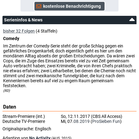
Serieninfos & News
bisher 32 Folgen
(4 Staffeln)
Comedy
Im Zentrum der Comedy-Serie steht der große Schlag gegen ein
gefährliches Drogenkartell, doch eigentlich geht es hier um den
mondänen Alltag abseits der großen Entscheidungen. Da wären zwei
Cops, die im Zuge des Einsatzes bereits viel zu viel Zeit gemeinsam
Auto verbracht haben; zwei Kriminelle, die von ihren Chefs praktisch
nie etwas erfahren; zwei Leiharbeiter, bei denen die Chemie noch nicht
stimmt und zwei mexikanische Tunnelgräber, die kurz nach dem
Kennenlernen bereits auf viel zu engem Raum gemeinsam
feststecken.
(RD)
Daten
Stream-Premiere (int.)
So, 12.11.2017 (CBS All Access)
Deutsche TV-Premiere
Mi, 07.
08.2019
(
ProSieben Fun
)
Originalsprache:
Englisch
Adaption von
No Activity
(AUS, 2015)