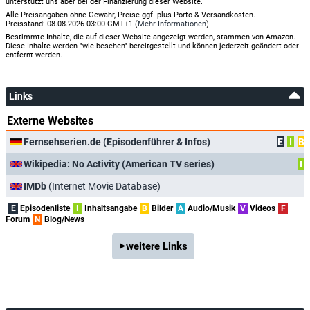
unterstützt uns aber bei der Finanzierung dieser Website.
Alle Preisangaben ohne Gewähr, Preise ggf. plus Porto & Versandkosten.
Preisstand: 08.08.2026 03:00 GMT+1 (
Mehr Informationen
)
Bestimmte Inhalte, die auf dieser Website angezeigt werden, stammen von Amazon.
Diese Inhalte werden "wie besehen" bereitgestellt und können jederzeit geändert oder
entfernt werden.
Links
Externe Websites
Fernsehserien.de (Episodenführer & Infos)
E
I
B
Wikipedia: No Activity (American TV series)
I
IMDb
(Internet Movie Database)
E
Episodenliste
I
Inhaltsangabe
B
Bilder
A
Audio/Musik
V
Videos
F
Forum
N
Blog/News
weitere Links