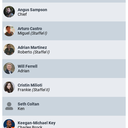
Angus Sampson
Chief
Arturo Castro
Miguel
(Staffel I)
Adrian Martinez
Roberto
(Staffel I)
Will Ferrell
Adrian
Cristin Milioti
Frankie
(Staffel II)
Seth Coltan
Ken
Keegan-Michael Key
Charles Brock