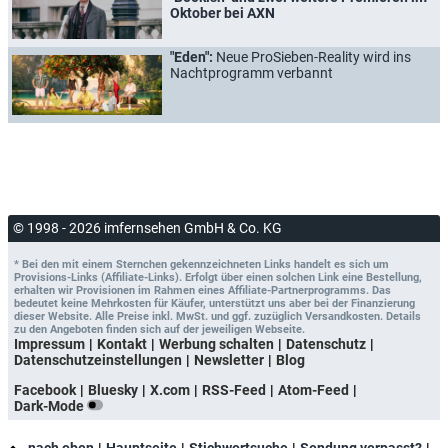
Oktober bei AXN
"Eden":
Neue ProSieben-Reality wird ins
Nachtprogramm verbannt
© 1998 - 2026 imfernsehen GmbH & Co. KG
* Bei den mit einem Sternchen gekennzeichneten Links handelt es sich um
Provisions-Links (Affiliate-Links). Erfolgt über einen solchen Link eine Bestellung,
erhalten wir Provisionen im Rahmen eines Affiliate-Partnerprogramms. Das
bedeutet keine Mehrkosten für Käufer, unterstützt uns aber bei der Finanzierung
dieser Website. Alle Preise inkl. MwSt. und ggf. zuzüglich Versandkosten. Details
zu den Angeboten finden sich auf der jeweiligen Webseite.
Impressum
Kontakt
Werbung schalten
Datenschutz
Datenschutzeinstellungen
Newsletter
Blog
Facebook
Bluesky
X.com
RSS-Feed
Atom-Feed
Dark-Mode
nach oben
Hauptseite
Stichwortsuche
Sendung verpasst?