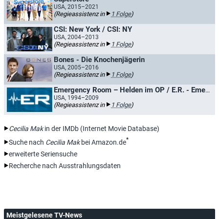
USA, 2015–2021
(Regieassistenz in
1 Folge
)
CSI: New York / CSI: NY
USA, 2004–2013
(Regieassistenz in
1 Folge
)
Bones - Die Knochenjägerin
USA, 2005–2016
(Regieassistenz in
1 Folge
)
Emergency Room – Helden im OP / E.R. - Emergency Room
USA, 1994–2009
(Regieassistenz in
1 Folge
)
Cecilia Mak
in der IMDb (Internet Movie Database)
*
Suche nach
Cecilia Mak
bei Amazon.de
erweiterte Seriensuche
Recherche nach Ausstrahlungsdaten
Meistgelesene TV-News