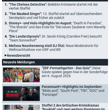
"The Chelsea Detective":
Beliebte Krimiserie startet mit der
vierten Staffel
"The Masked Singer":
13. Staffel startet auf überraschendem
Sendeplatz und viel früher als zuletzt
Disney+- und Hulu-Highlights im August:
"Death in Paradise",
"The Shards" und das Ende für "Die neuen Zauberer vom Waverly
Place"
"Die Landarztpraxis":
Dr. Sarah König (Caroline Frier) besucht
"Team Sonnenhof"
Melissa Naschenweng statt DJ Ötzi:
Neue Moderatorin für
Weihnachtsshow von ORF und BR
Newsübersicht
Neueste Meldungen
"ZDF-Fernsehgarten - Das Quiz":
Diese
Gäste spielen gegen Kiwi in der Sonderfolge
am 9. August 2026
Paramount+-Highlights im September:
"MobLand", "South Park", "FBI", "DOC" und
"Farscape"
Staffel 2 des britischen Krimidramas
"Bookish" und zwei weitere Premieren im