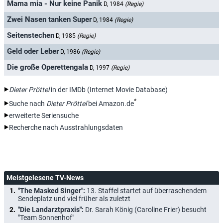
Mama mia - Nur keine Panik
D, 1984
(Regie)
Zwei Nasen tanken Super
D, 1984
(Regie)
Seitenstechen
D, 1985
(Regie)
Geld oder Leber
D, 1986
(Regie)
Die große Operettengala
D, 1997
(Regie)
Dieter Pröttel
in der IMDb (Internet Movie Database)
*
Suche nach
Dieter Pröttel
bei Amazon.de
erweiterte Seriensuche
Recherche nach Ausstrahlungsdaten
Meistgelesene TV-News
"The Masked Singer":
13. Staffel startet auf überraschendem
Sendeplatz und viel früher als zuletzt
"Die Landarztpraxis":
Dr. Sarah König (Caroline Frier) besucht
"Team Sonnenhof"