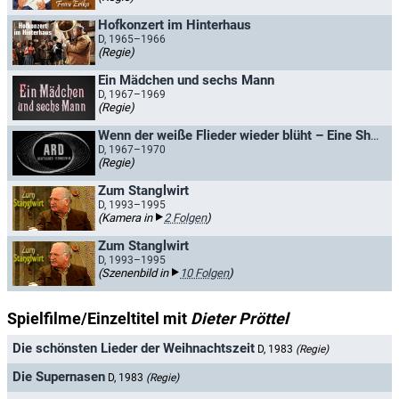
Hofkonzert im Hinterhaus
D, 1965–1966
(Regie)
Ein Mädchen und sechs Mann
D, 1967–1969
(Regie)
Wenn der weiße Flieder wieder blüht – Eine Show zum 1. Mai
D, 1967–1970
(Regie)
Zum Stanglwirt
D, 1993–1995
(Kamera in
2 Folgen
)
Zum Stanglwirt
D, 1993–1995
(Szenenbild in
10 Folgen
)
Spielfilme/Einzeltitel mit
Dieter Pröttel
Die schönsten Lieder der Weihnachtszeit
D, 1983
(Regie)
Die Supernasen
D, 1983
(Regie)