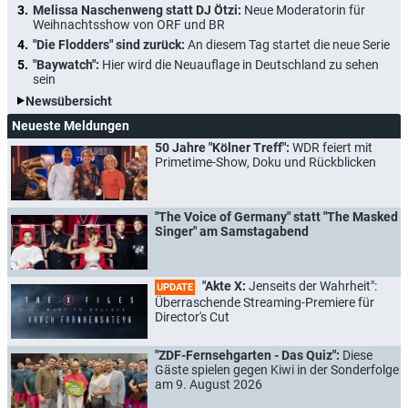
Melissa Naschenweng statt DJ Ötzi:
Neue Moderatorin für
Weihnachtsshow von ORF und BR
"Die Flodders" sind zurück:
An diesem Tag startet die neue Serie
"Baywatch":
Hier wird die Neuauflage in Deutschland zu sehen
sein
Newsübersicht
Neueste Meldungen
50 Jahre "Kölner Treff":
WDR feiert mit
Primetime-Show, Doku und Rückblicken
"The Voice of Germany" statt "The Masked
Singer" am Samstagabend
"Akte X:
Jenseits der Wahrheit":
UPDATE
Überraschende Streaming-Premiere für
Director's Cut
"ZDF-Fernsehgarten - Das Quiz":
Diese
Gäste spielen gegen Kiwi in der Sonderfolge
am 9. August 2026