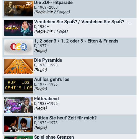
Die ZDF-Hitparade
D, 1969–2000
(Regie in
2 Folgen
)
Verstehen Sie Spaß? / Verstehen Sie Spaß? - Die Hallervorden-Show
D, 1980–
(Regie in
1 Folge
)
1, 2 oder 3 / 1, 2 oder 3 - Elton & Friends
D, 1977–
(Regie)
Die Pyramide
D, 1978–1993
(Regie)
Auf los geht's los
D, 1977–1986
(Regie)
Flitterabend
D, 1988–1995
(Regie)
Hätten Sie heut' Zeit für mich?
D, 1972–1978
(Regie)
Spiel ohne Grenzen