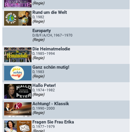
(Regie)
Rund um die Welt
D, 1982
(Regie)
Europarty
D/B/F/A/CH, 1967–1970
(Regie)
Die Heimatmelodie
D, 1985–1994
(Regie)
Ganz schön mutig!
D, 1983
(Regie)
Hallo Peter!
D, 1974–1982
(Regie)
Achtung! - Klassik
D, 1990–2000
(Regie)
Fragen Sie Frau Erika
D, 1977–1979
(Regie)