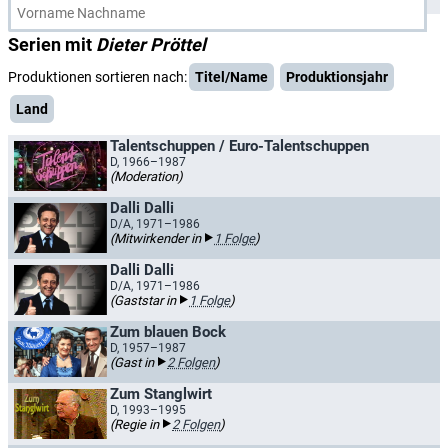
Serien mit
Dieter Pröttel
Produktionen sortieren nach:
Titel/Name
Produktionsjahr
Land
Talentschuppen / Euro-Talentschuppen
D, 1966–1987
(Moderation)
Dalli Dalli
D/A, 1971–1986
(Mitwirkender in
1 Folge
)
Dalli Dalli
D/A, 1971–1986
(Gaststar in
1 Folge
)
Zum blauen Bock
D, 1957–1987
(Gast in
2 Folgen
)
Zum Stanglwirt
D, 1993–1995
(Regie in
2 Folgen
)