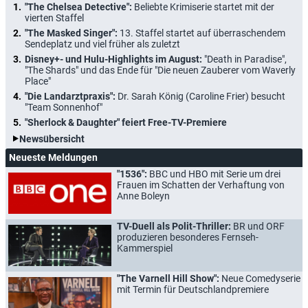
"The Chelsea Detective":
Beliebte Krimiserie startet mit der
vierten Staffel
"The Masked Singer":
13. Staffel startet auf überraschendem
Sendeplatz und viel früher als zuletzt
Disney+- und Hulu-Highlights im August:
"Death in Paradise",
"The Shards" und das Ende für "Die neuen Zauberer vom Waverly
Place"
"Die Landarztpraxis":
Dr. Sarah König (Caroline Frier) besucht
"Team Sonnenhof"
"Sherlock & Daughter" feiert Free-TV-Premiere
Newsübersicht
Neueste Meldungen
"1536":
BBC und HBO mit Serie um drei
Frauen im Schatten der Verhaftung von
Anne Boleyn
TV-Duell als Polit-Thriller:
BR und ORF
produzieren besonderes Fernseh-
Kammerspiel
"The Varnell Hill Show":
Neue Comedyserie
mit Termin für Deutschlandpremiere