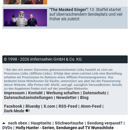
"The Masked Singer":
13. Staffel startet
auf überraschendem Sendeplatz und viel
früher als zuletzt
© 1998 - 2026 imfernsehen GmbH & Co. KG
* Bei den mit einem Sternchen gekennzeichneten Links handelt es sich um
Provisions-Links (Affiliate-Links). Erfolgt über einen solchen Link eine Bestellung,
erhalten wir Provisionen im Rahmen eines Affiliate-Partnerprogramms. Das
bedeutet keine Mehrkosten für Käufer, unterstützt uns aber bei der Finanzierung
dieser Website. Alle Preise inkl. MwSt. und ggf. zuzüglich Versandkosten. Details
zu den Angeboten finden sich auf der jeweiligen Webseite.
Impressum
Kontakt
Werbung schalten
Datenschutz
Datenschutzeinstellungen
Newsletter
Blog
Facebook
Bluesky
X.com
RSS-Feed
Atom-Feed
Dark-Mode
nach oben
Hauptseite
Stichwortsuche
Sendung verpasst?
DVDs
Holly Hunter - Serien, Sendungen auf TV Wunschliste