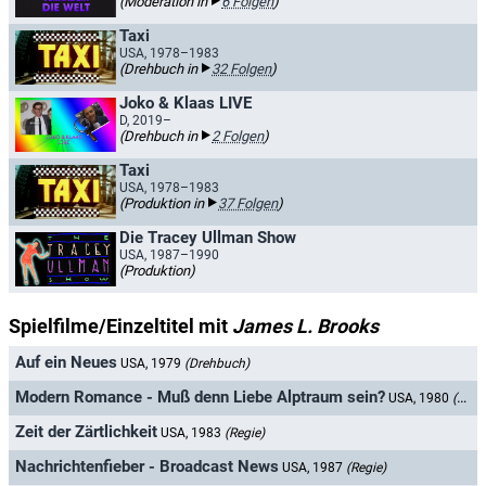
(Moderation in
6 Folgen
)
Taxi
USA, 1978–1983
(Drehbuch in
32 Folgen
)
Joko & Klaas LIVE
D, 2019–
(Drehbuch in
2 Folgen
)
Taxi
USA, 1978–1983
(Produktion in
37 Folgen
)
Die Tracey Ullman Show
USA, 1987–1990
(Produktion)
Spielfilme/Einzeltitel mit
James L. Brooks
Auf ein Neues
USA, 1979
(Drehbuch)
Modern Romance - Muß denn Liebe Alptraum sein?
USA, 1980
(Schauspieler)
Zeit der Zärtlichkeit
USA, 1983
(Regie)
Nachrichtenfieber - Broadcast News
USA, 1987
(Regie)