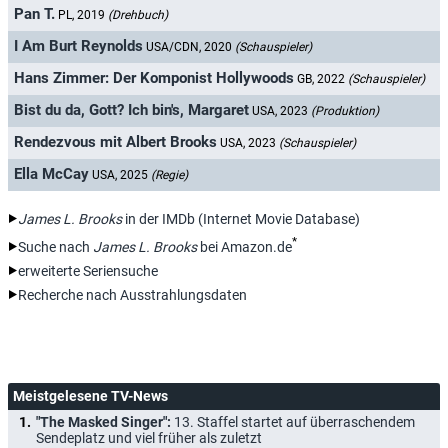
Pan T.
PL, 2019
(Drehbuch)
I Am Burt Reynolds
USA/CDN, 2020
(Schauspieler)
Hans Zimmer: Der Komponist Hollywoods
GB, 2022
(Schauspieler)
Bist du da, Gott? Ich bin's, Margaret
USA, 2023
(Produktion)
Rendezvous mit Albert Brooks
USA, 2023
(Schauspieler)
Ella McCay
USA, 2025
(Regie)
James L. Brooks
in der IMDb (Internet Movie Database)
*
Suche nach
James L. Brooks
bei Amazon.de
erweiterte Seriensuche
Recherche nach Ausstrahlungsdaten
Meistgelesene TV-News
"The Masked Singer":
13. Staffel startet auf überraschendem
Sendeplatz und viel früher als zuletzt