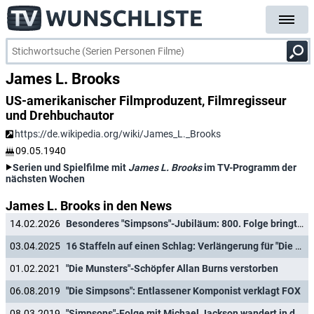
James L. Brooks
US-amerikanischer Filmproduzent, Filmregisseur
und Drehbuchautor
https://de.wikipedia.org/wiki/James_L._Brooks
09.05.1940
Serien und Spielfilme mit
James L. Brooks
im TV-Programm der
nächsten Wochen
James L. Brooks in den News
14.02.2026
Besonderes "Simpsons"-Jubiläum: 800. Folge bringt Retro-Animationsstil zurück
03.04.2025
16 Staffeln auf einen Schlag: Verlängerung für "Die Simpsons" und weitere Animationsserien gesichert
01.02.2021
"Die Munsters"-Schöpfer Allan Burns verstorben
06.08.2019
"Die Simpsons": Entlassener Komponist verklagt FOX
08.03.2019
"Simpsons"-Folge mit Michael Jackson wandert in den Giftschrank