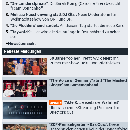
"Die Landarztpraxis":
Dr. Sarah König (Caroline Frier) besucht
"Team Sonnenhof"
Melissa Naschenweng statt DJ Ötzi:
Neue Moderatorin für
Weihnachtsshow von ORF und BR
"Die Flodders" sind zurück:
An diesem Tag startet die neue Serie
"Baywatch":
Hier wird die Neuauflage in Deutschland zu sehen
sein
Newsübersicht
Neueste Meldungen
50 Jahre "Kölner Treff":
WDR feiert mit
Primetime-Show, Doku und Rückblicken
"The Voice of Germany" statt "The Masked
Singer" am Samstagabend
"Akte X:
Jenseits der Wahrheit":
UPDATE
Überraschende Streaming-Premiere für
Director's Cut
"ZDF-Fernsehgarten - Das Quiz":
Diese
Gäste spielen gegen Kiwi in der Sonderfolge