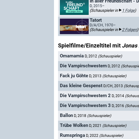
In aller Freundschaft - 
D, 2015–
(Schauspieler in
1 Folge
)
Tatort
D/A/CH, 1970–
(Schauspieler in
2 Folgen
)
Spielfilme/Einzeltitel mit
Jonas 
Omamamia
D, 2012
(Schauspieler)
Die Vampirschwestern
D, 2012
(Schauspie
Fack ju Göhte
D, 2013
(Schauspieler)
Das kleine Gespenst
D/CH, 2013
(Schausp
Die Vampirschwestern 2
D, 2014
(Schausp
Die Vampirschwestern 3
D, 2016
(Schausp
Ballon
D, 2018
(Schauspieler)
Trübe Wolken
D, 2021
(Schauspieler)
Rumspringa
D, 2022
(Schauspieler)