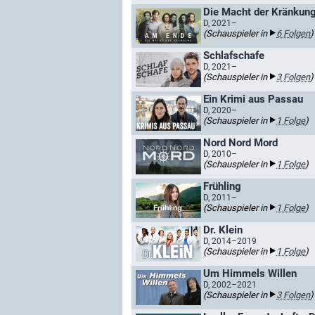
Die Macht der Kränkun
D, 2021–
(Schauspieler in
6 Folgen
)
Schlafschafe
D, 2021–
(Schauspieler in
3 Folgen
)
Ein Krimi aus Passau
D, 2020–
(Schauspieler in
1 Folge
)
Nord Nord Mord
D, 2010–
(Schauspieler in
1 Folge
)
Frühling
D, 2011–
(Schauspieler in
1 Folge
)
Dr. Klein
D, 2014–2019
(Schauspieler in
1 Folge
)
Um Himmels Willen
D, 2002–2021
(Schauspieler in
3 Folgen
)