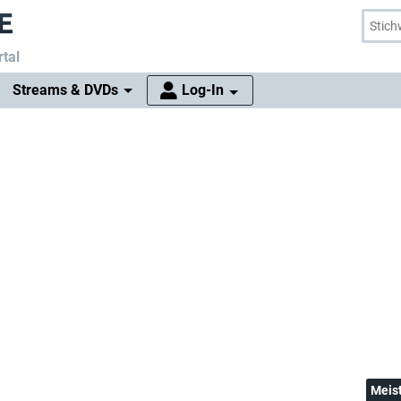
tal
Streams & DVDs
Log-In
Meis