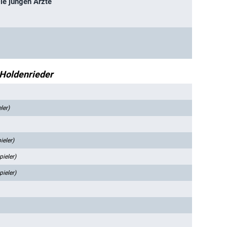
Die jungen Ärzte
Holdenrieder
ler)
ieler)
ieler)
ieler)