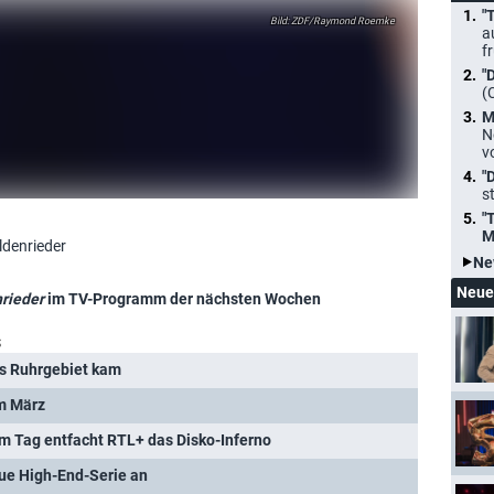
"
ZDF/Raymond Roemke
a
f
"
(
M
N
v
"
s
"
M
ldenrieder
Ne
Neue
rieder
im TV-Programm der nächsten Wochen
s
ins Ruhrgebiet kam
im März
em Tag entfacht RTL+ das Disko-Inferno
eue High-End-Serie an