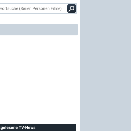
tgelesene TV-News