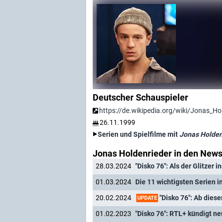
Deutscher Schauspieler
https://de.wikipedia.org/wiki/Jonas_Ho
26.11.1999
Serien und Spielfilme mit
Jonas Holden
Jonas Holdenrieder in den New
28.03.2024
"Disko 76": Als der Glitzer 
01.03.2024
Die 11 wichtigsten Serien 
"Disko 76": Ab dies
20.02.2024
UPDATE
01.02.2023
"Disko 76": RTL+ kündigt n