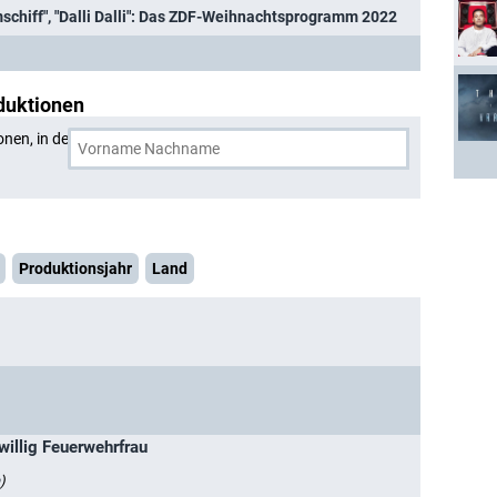
mschiff", "Dalli Dalli": Das ZDF-Weihnachtsprogramm 2022
duktionen
onen, in denen
Jonas Holdenrieder
und eine weitere Person
Produktionsjahr
Land
iwillig Feuerwehrfrau
)