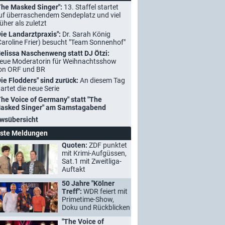
The Masked Singer":
13. Staffel startet
uf überraschendem Sendeplatz und viel
rüher als zuletzt
Die Landarztpraxis":
Dr. Sarah König
Caroline Frier) besucht "Team Sonnenhof"
elissa Naschenweng statt DJ Ötzi:
eue Moderatorin für Weihnachtsshow
on ORF und BR
Die Flodders" sind zurück:
An diesem Tag
tartet die neue Serie
The Voice of Germany" statt "The
asked Singer" am Samstagabend
wsübersicht
ste Meldungen
Quoten:
ZDF punktet
mit Krimi-Aufgüssen,
Sat.1 mit Zweitliga-
Auftakt
50 Jahre "Kölner
Treff":
WDR feiert mit
Primetime-Show,
Doku und Rückblicken
"The Voice of