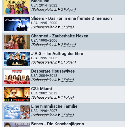
Black-ish
USA, 2014–2022
(Schauspieler in
2 Folgen
)
Sliders - Das Tor in eine fremde Dimension
USA, 1995–2000
(Schauspieler in
1 Folge
)
Charmed - Zauberhafte Hexen
USA, 1998–2006
(Schauspieler in
2 Folgen
)
J.A.G. - Im Auftrag der Ehre
USA, 1995–2005
(Schauspieler in
2 Folgen
)
Desperate Housewives
USA, 2004–2012
(Schauspieler in
1 Folge
)
CSI: Miami
USA, 2002–2012
(Schauspieler in
1 Folge
)
Eine himmlische Familie
USA, 1996–2007
(Schauspieler in
1 Folge
)
Bones - Die Knochenjägerin