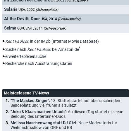
Im Zeichen der Libelle
USA, 2002
(Schauspieler)
Solaris
USA, 2002
(Schauspieler)
At the Devil's Door
USA, 2014
(Schauspieler)
Selma
GB/USA/F, 2014
(Schauspieler)
Kent Faulcon
in der IMDb (Internet Movie Database)
*
Suche nach
Kent Faulcon
bei Amazon.de
erweiterte Seriensuche
Recherche nach Ausstrahlungsdaten
Meistgelesene TV-News
"The Masked Singer":
13. Staffel startet auf überraschendem
Sendeplatz und viel früher als zuletzt
"Joko & Klaas machen Urlaub":
An diesem Tag startet die neue
Sendung des Entertainer-Duos
Melissa Naschenweng statt DJ Ötzi:
Neue Moderatorin für
Weihnachtsshow von ORF und BR