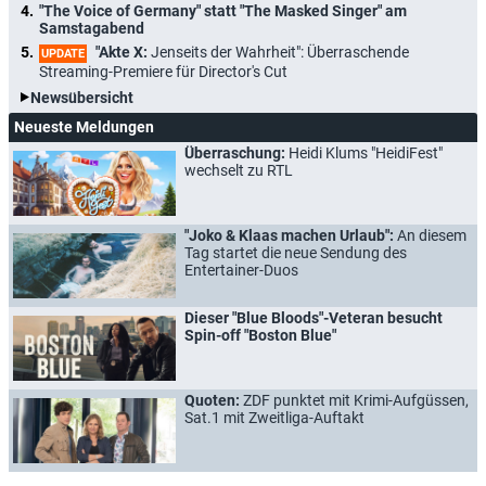
"The Voice of Germany" statt "The Masked Singer" am
Samstagabend
"Akte X:
Jenseits der Wahrheit": Überraschende
UPDATE
Streaming-Premiere für Director's Cut
Newsübersicht
Neueste Meldungen
Überraschung:
Heidi Klums "HeidiFest"
wechselt zu RTL
"Joko & Klaas machen Urlaub":
An diesem
Tag startet die neue Sendung des
Entertainer-Duos
Dieser "Blue Bloods"-Veteran besucht
Spin-off "Boston Blue"
Quoten:
ZDF punktet mit Krimi-Aufgüssen,
Sat.1 mit Zweitliga-Auftakt