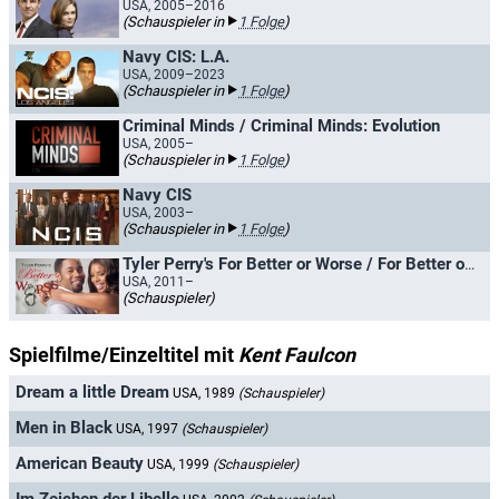
USA, 2005–2016
(Schauspieler in
1 Folge
)
Navy CIS: L.A.
USA, 2009–2023
(Schauspieler in
1 Folge
)
Criminal Minds / Criminal Minds: Evolution
USA, 2005–
(Schauspieler in
1 Folge
)
Navy CIS
USA, 2003–
(Schauspieler in
1 Folge
)
Tyler Perry's For Better or Worse / For Better or Worse
USA, 2011–
(Schauspieler)
Spielfilme/Einzeltitel mit
Kent Faulcon
Dream a little Dream
USA, 1989
(Schauspieler)
Men in Black
USA, 1997
(Schauspieler)
American Beauty
USA, 1999
(Schauspieler)