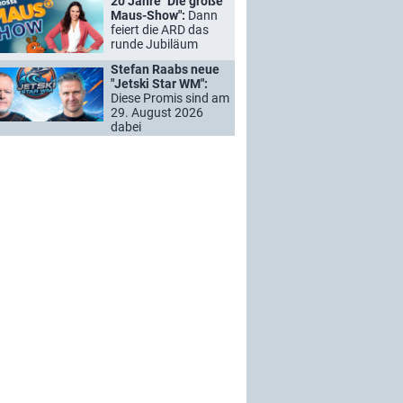
20 Jahre "Die große
Maus-Show":
Dann
feiert die ARD das
runde Jubiläum
Stefan Raabs neue
"Jetski Star WM":
Diese Promis sind am
29. August 2026
dabei