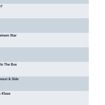
w?
einem Star
 In The Box
ossi & Sido
& Klaas