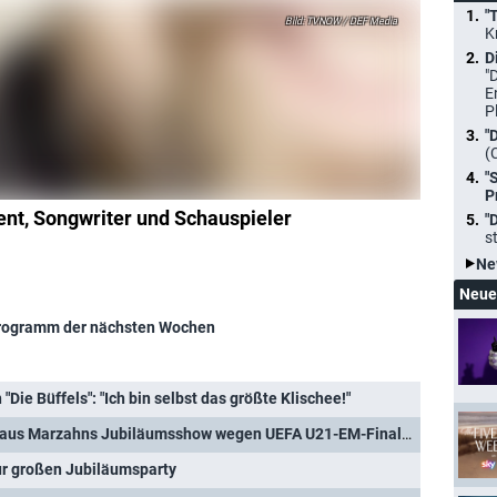
"
TVNOW / DEF Media
K
D
"
E
P
"
(
"
P
nt, Songwriter und Schauspieler
"
s
Ne
Neue
rogramm der nächsten Wochen
"Die Büffels": "Ich bin selbst das größte Klischee!"
Programmänderung: Cindy aus Marzahns Jubiläumsshow wegen UEFA U21-EM-Finale verschoben
ur großen Jubiläumsparty