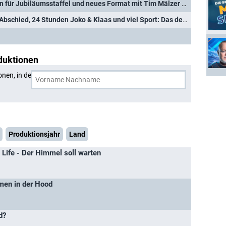
"Kitchen Impossible": Termin für Jubiläumsstaffel und neues Format mit Tim Mälzer bestätigt
Raab-Comeback, Kloeppel-Abschied, 24 Stunden Joko & Klaas und viel Sport: Das deutsche Fernsehjahr 2024 im Rückblick
duktionen
onen, in denen
Sido
und eine weitere Person gemeinsam
Produktionsjahr
Land
s Life - Der Himmel soll warten
men in der Hood
d?