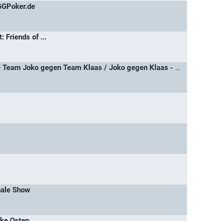
GGPoker.de
 Friends of ...
Das Duell um die Welt – Team Joko gegen Team Klaas / Joko gegen Klaas - Das Duell um die Welt
nale Show
rke Osten