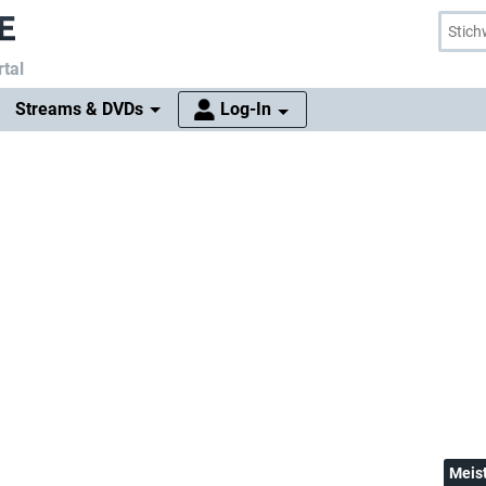
tal
Streams & DVDs
Log-In
Meis