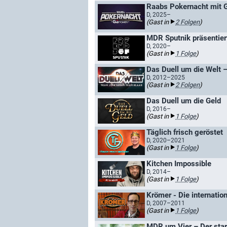
Raabs Pokernacht mit 
D, 2025–
(Gast in
2 Folgen
)
MDR Sputnik präsentiert:
D, 2020–
(Gast in
1 Folge
)
D, 2012–2025
(Gast in
2 Folgen
)
Das Duell um die Geld
D, 2016–
(Gast in
1 Folge
)
Täglich frisch geröstet
D, 2020–2021
(Gast in
1 Folge
)
Kitchen Impossible
D, 2014–
(Gast in
1 Folge
)
Krömer - Die internatio
D, 2007–2011
(Gast in
1 Folge
)
MDR um Vier – Der sta