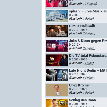
D, 2011–
(Gast in
19 Folgen
)
splash! – Live-Musik a
D, 2000–
(Gast in
1 Folge
)
Circus HalliGalli
D, 2013–2017
(Gast in
7 Folgen
)
Joko & Klaas gegen Pro
D, 2019–
(Gast in
3 Folgen
)
Die TV total Pokerstars
D, 2006–2016
(Gast in
1 Folge
)
Late Night Berlin – Mit
D, 2018–2025
(Gast in
6 Folgen
)
Chez Krömer
D, 2019–2022
(Gast in
1 Folge
)
Schlag den Raab
D, 2006–2015