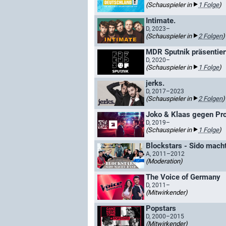
(Schauspieler in
1 Folge
)
Intimate.
D, 2023–
(Schauspieler in
2 Folgen
)
MDR Sputnik präsentiert:
D, 2020–
(Schauspieler in
1 Folge
)
jerks.
D, 2017–2023
(Schauspieler in
2 Folgen
)
Joko & Klaas gegen Pro
D, 2019–
(Schauspieler in
1 Folge
)
Blockstars - Sido mach
A, 2011–2012
(Moderation)
The Voice of Germany
D, 2011–
(Mitwirkender)
Popstars
D, 2000–2015
(Mitwirkender)