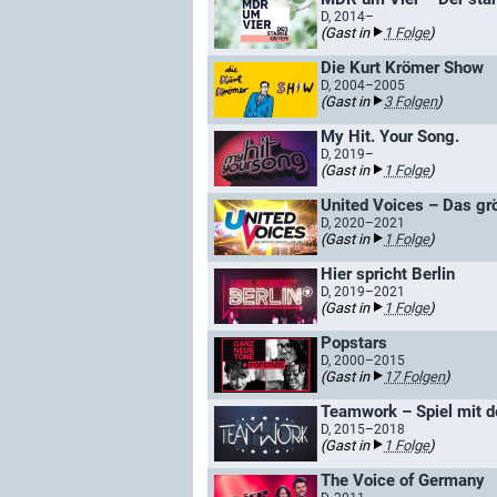
D, 2014–
(Gast in
1 Folge
)
Die Kurt Krömer Show
D, 2004–2005
(Gast in
3 Folgen
)
My Hit. Your Song.
D, 2019–
(Gast in
1 Folge
)
United Voices – Das grö
D, 2020–2021
(Gast in
1 Folge
)
Hier spricht Berlin
D, 2019–2021
(Gast in
1 Folge
)
Popstars
D, 2000–2015
(Gast in
17 Folgen
)
Teamwork – Spiel mit d
D, 2015–2018
(Gast in
1 Folge
)
The Voice of Germany