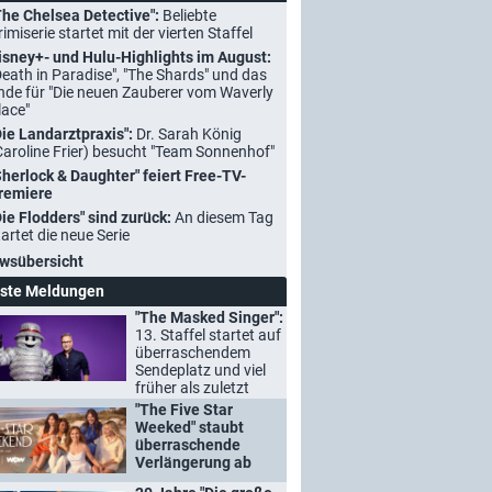
The Chelsea Detective":
Beliebte
rimiserie startet mit der vierten Staffel
isney+- und Hulu-Highlights im August:
Death in Paradise", "The Shards" und das
nde für "Die neuen Zauberer vom Waverly
lace"
Die Landarztpraxis":
Dr. Sarah König
Caroline Frier) besucht "Team Sonnenhof"
Sherlock & Daughter" feiert Free-TV-
remiere
Die Flodders" sind zurück:
An diesem Tag
tartet die neue Serie
wsübersicht
ste Meldungen
"The Masked Singer":
13. Staffel startet auf
überraschendem
Sendeplatz und viel
früher als zuletzt
"The Five Star
Weeked" staubt
überraschende
Verlängerung ab