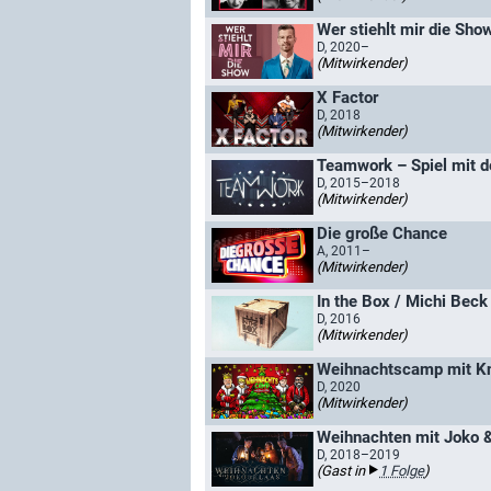
Wer stiehlt mir die Sho
D, 2020–
(Mitwirkender)
X Factor
D, 2018
(Mitwirkender)
Teamwork – Spiel mit d
D, 2015–2018
(Mitwirkender)
Die große Chance
A, 2011–
(Mitwirkender)
In the Box / Michi Beck
D, 2016
(Mitwirkender)
Weihnachtscamp mit Kn
D, 2020
(Mitwirkender)
Weihnachten mit Joko 
D, 2018–2019
(Gast in
1 Folge
)