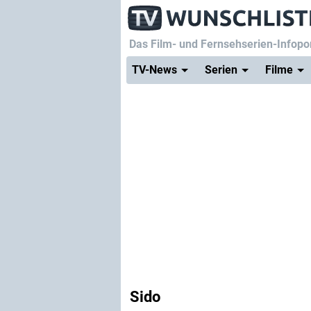
Das Film- und Fernsehserien-Infopor
TV-News
Serien
Filme
Sido