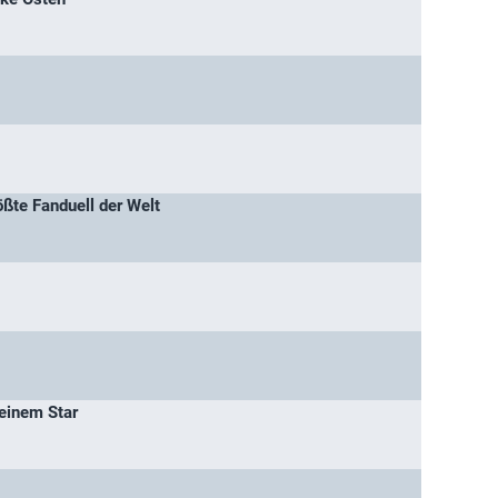
ßte Fanduell der Welt
einem Star