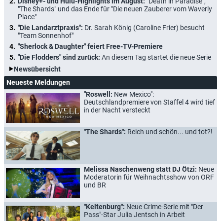
Disney+- und Hulu-Highlights im August:
"Death in Paradise",
"The Shards" und das Ende für "Die neuen Zauberer vom Waverly
Place"
"Die Landarztpraxis":
Dr. Sarah König (Caroline Frier) besucht
"Team Sonnenhof"
"Sherlock & Daughter" feiert Free-TV-Premiere
"Die Flodders" sind zurück:
An diesem Tag startet die neue Serie
Newsübersicht
Neueste Meldungen
"Roswell:
New Mexico":
Deutschlandpremiere von Staffel 4 wird tief
in der Nacht versteckt
"The Shards":
Reich und schön... und tot?!
Melissa Naschenweng statt DJ Ötzi:
Neue
Moderatorin für Weihnachtsshow von ORF
und BR
"Keltenburg":
Neue Crime-Serie mit "Der
Pass"-Star Julia Jentsch in Arbeit