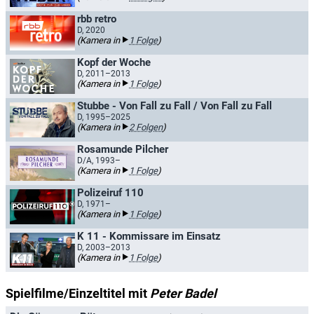
rbb retro
D, 2020
(Kamera in
1 Folge
)
Kopf der Woche
D, 2011–2013
(Kamera in
1 Folge
)
Stubbe - Von Fall zu Fall / Von Fall zu Fall
D, 1995–2025
(Kamera in
2 Folgen
)
Rosamunde Pilcher
D/A, 1993–
(Kamera in
1 Folge
)
Polizeiruf 110
D, 1971–
(Kamera in
1 Folge
)
K 11 - Kommissare im Einsatz
D, 2003–2013
(Kamera in
1 Folge
)
Spielfilme/Einzeltitel mit
Peter Badel