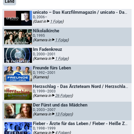
Land
unicato – Das Kurzfilmmagazin / unicato - Das studentische Filmmagazin
D, 2006–
(Gast in
1 Folge
)
Nikolaikirche
D, 1995
(Kamera in
1 Folge
)
Im Fadenkreuz
D, 2000–2001
(Kamera in
1 Folge
)
Freunde fürs Leben
D, 1992–2001
(Kamera)
Herzschlag - Das Ärzteteam Nord / Herzschlag - Die Retter
D, 1999–2003
(Kamera in
26 Folgen
)
Der Fürst und das Mädchen
D, 2003–2007
(Kamera in
13 Folgen
)
Fieber - Ärzte für das Leben / Fieber - Heiße Zeit für junge Ärzte
D, 1998–1999
(Kamera in
4 Folgen
)