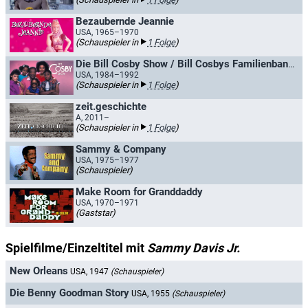
Bezaubernde Jeannie
USA, 1965–1970
(Schauspieler in
1 Folge
)
Die Bill Cosby Show / Bill Cosbys Familienbande
USA, 1984–1992
(Schauspieler in
1 Folge
)
zeit.geschichte
A, 2011–
(Schauspieler in
1 Folge
)
Sammy & Company
USA, 1975–1977
(Schauspieler)
Make Room for Granddaddy
USA, 1970–1971
(Gaststar)
Spielfilme/Einzeltitel mit
Sammy Davis Jr.
New Orleans
USA, 1947
(Schauspieler)
Die Benny Goodman Story
USA, 1955
(Schauspieler)