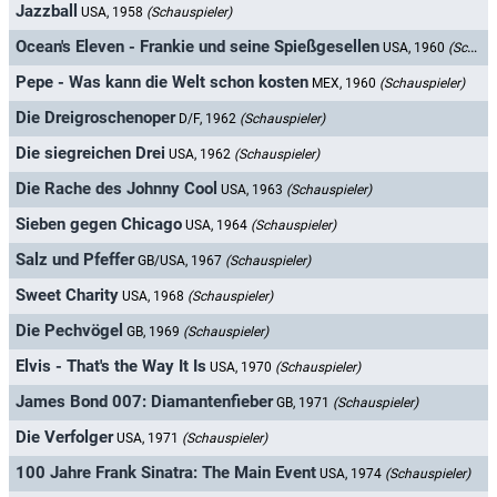
Jazzball
USA, 1958
(Schauspieler)
Ocean's Eleven - Frankie und seine Spießgesellen
USA, 1960
(Schauspieler)
Pepe - Was kann die Welt schon kosten
MEX, 1960
(Schauspieler)
Die Dreigroschenoper
D/F, 1962
(Schauspieler)
Die siegreichen Drei
USA, 1962
(Schauspieler)
Die Rache des Johnny Cool
USA, 1963
(Schauspieler)
Sieben gegen Chicago
USA, 1964
(Schauspieler)
Salz und Pfeffer
GB/USA, 1967
(Schauspieler)
Sweet Charity
USA, 1968
(Schauspieler)
Die Pechvögel
GB, 1969
(Schauspieler)
Elvis - That's the Way It Is
USA, 1970
(Schauspieler)
James Bond 007: Diamantenfieber
GB, 1971
(Schauspieler)
Die Verfolger
USA, 1971
(Schauspieler)
100 Jahre Frank Sinatra: The Main Event
USA, 1974
(Schauspieler)