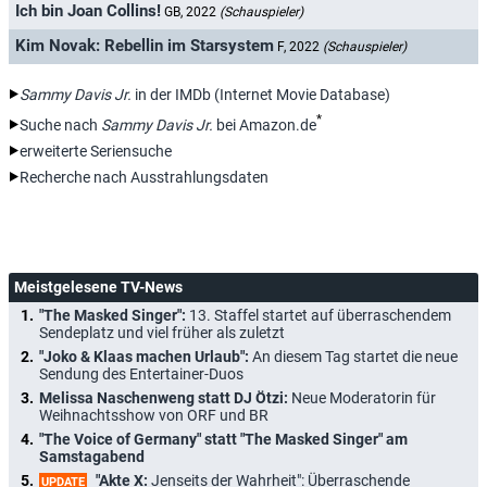
Ich bin Joan Collins!
GB, 2022
(Schauspieler)
Kim Novak: Rebellin im Starsystem
F, 2022
(Schauspieler)
Sammy Davis Jr.
in der IMDb (Internet Movie Database)
*
Suche nach
Sammy Davis Jr.
bei Amazon.de
erweiterte Seriensuche
Recherche nach Ausstrahlungsdaten
Meistgelesene TV-News
"The Masked Singer":
13. Staffel startet auf überraschendem
Sendeplatz und viel früher als zuletzt
"Joko & Klaas machen Urlaub":
An diesem Tag startet die neue
Sendung des Entertainer-Duos
Melissa Naschenweng statt DJ Ötzi:
Neue Moderatorin für
Weihnachtsshow von ORF und BR
"The Voice of Germany" statt "The Masked Singer" am
Samstagabend
"Akte X:
Jenseits der Wahrheit": Überraschende
UPDATE