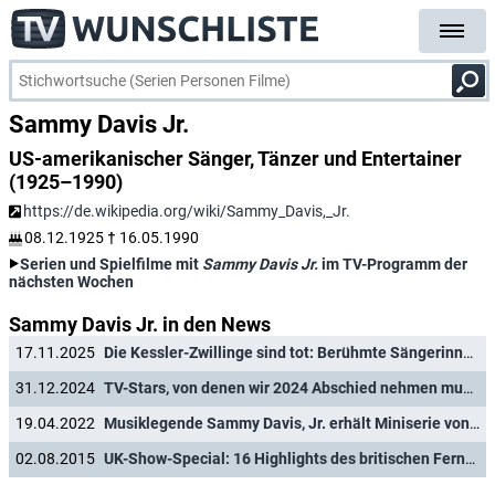
Sammy Davis Jr.
US-amerikanischer Sänger, Tänzer und Entertainer
(1925–1990)
https://de.wikipedia.org/wiki/Sammy_Davis,_Jr.
08.12.1925
†
16.05.1990
Serien und Spielfilme mit
Sammy Davis Jr.
im TV-Programm der
nächsten Wochen
Sammy Davis Jr. in den News
17.11.2025
Die Kessler-Zwillinge sind tot: Berühmte Sängerinnen und Tänzerinnen wurden 89 Jahre alt
31.12.2024
TV-Stars, von denen wir 2024 Abschied nehmen mussten
19.04.2022
Musiklegende Sammy Davis, Jr. erhält Miniserie von "Empire"-Produzent Lee Daniels
02.08.2015
UK-Show-Special: 16 Highlights des britischen Fernsehens