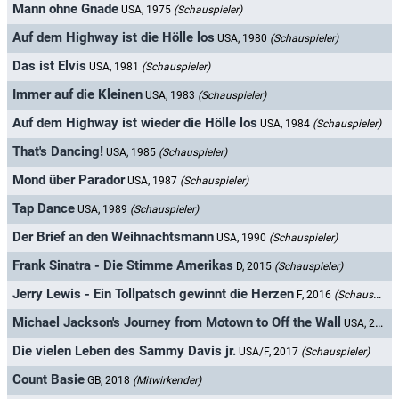
Mann ohne Gnade
USA, 1975
(Schauspieler)
Auf dem Highway ist die Hölle los
USA, 1980
(Schauspieler)
Das ist Elvis
USA, 1981
(Schauspieler)
Immer auf die Kleinen
USA, 1983
(Schauspieler)
Auf dem Highway ist wieder die Hölle los
USA, 1984
(Schauspieler)
That's Dancing!
USA, 1985
(Schauspieler)
Mond über Parador
USA, 1987
(Schauspieler)
Tap Dance
USA, 1989
(Schauspieler)
Der Brief an den Weihnachtsmann
USA, 1990
(Schauspieler)
Frank Sinatra - Die Stimme Amerikas
D, 2015
(Schauspieler)
Jerry Lewis - Ein Tollpatsch gewinnt die Herzen
F, 2016
(Schauspieler)
Michael Jackson's Journey from Motown to Off the Wall
USA, 2016
Die vielen Leben des Sammy Davis jr.
USA/F, 2017
(Schauspieler)
Count Basie
GB, 2018
(Mitwirkender)