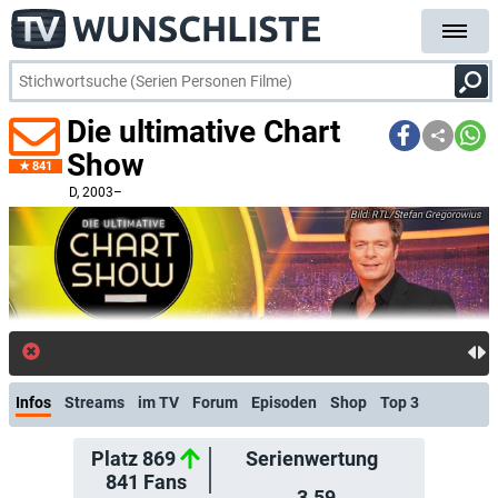
Die ultimative Chart
Show
841
D
, 2003–
RTL/Stefan Gregorowius
Infos
Streams
im TV
Forum
Episoden
Shop
Top 3
Platz 869
Serienwertung
841
Fans
3.59