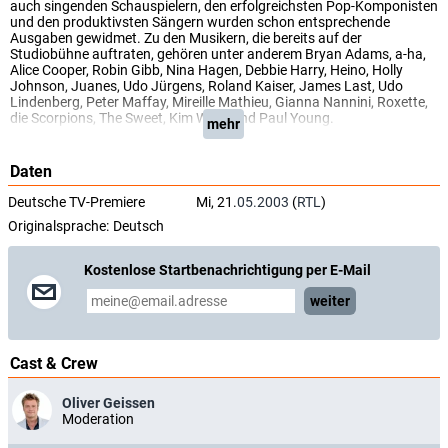
auch singenden Schauspielern, den erfolgreichsten Pop-Komponisten
und den produktivsten Sängern wurden schon entsprechende
Ausgaben gewidmet. Zu den Musikern, die bereits auf der
Studiobühne auftraten, gehören unter anderem Bryan Adams, a-ha,
Alice Cooper, Robin Gibb, Nina Hagen, Debbie Harry, Heino, Holly
Johnson, Juanes, Udo Jürgens, Roland Kaiser, James Last, Udo
Lindenberg, Peter Maffay, Mireille Mathieu, Gianna Nannini, Roxette,
die Scorpions, The Sweet, Kim Wilde und Paul Young.
mehr
Daten
Deutsche TV-Premiere
Mi, 21.
05.2003
(
RTL
)
Originalsprache:
Deutsch
Kostenlose Startbenachrichtigung per E-Mail
weiter
Cast & Crew
Oliver Geissen
Moderation