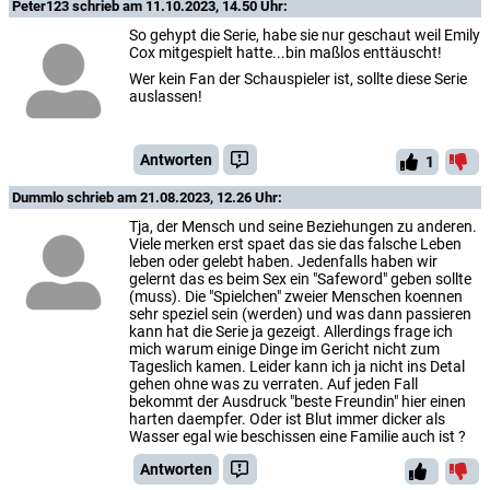
Peter123
schrieb am 11.10.2023, 14.50 Uhr:
So gehypt die Serie, habe sie nur geschaut weil Emily
Cox mitgespielt hatte...bin maßlos enttäuscht!
Wer kein Fan der Schauspieler ist, sollte diese Serie
auslassen!
Antworten
1
Dummlo
schrieb am 21.08.2023, 12.26 Uhr:
Tja, der Mensch und seine Beziehungen zu anderen.
Viele merken erst spaet das sie das falsche Leben
leben oder gelebt haben. Jedenfalls haben wir
gelernt das es beim Sex ein "Safeword" geben sollte
(muss). Die "Spielchen" zweier Menschen koennen
sehr speziel sein (werden) und was dann passieren
kann hat die Serie ja gezeigt. Allerdings frage ich
mich warum einige Dinge im Gericht nicht zum
Tageslich kamen. Leider kann ich ja nicht ins Detal
gehen ohne was zu verraten. Auf jeden Fall
bekommt der Ausdruck "beste Freundin" hier einen
harten daempfer. Oder ist Blut immer dicker als
Wasser egal wie beschissen eine Familie auch ist ?
Antworten