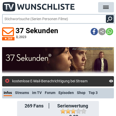
37 Sekunden
D
, 2023
269
ARD Degeto/Odeon Fiction GmbH
kostenlose E-Mail-Benachrichtigung bei Streaming- oder TV-Start
Infos
Streams
im TV
Forum
Episoden
Shop
Top 3
269
Fans
Serienwertung