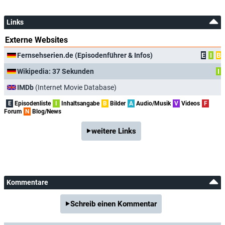
Links
Externe Websites
Fernsehserien.de (Episodenführer & Infos)
E
I
B
Wikipedia: 37 Sekunden
I
IMDb
(Internet Movie Database)
E
Episodenliste
I
Inhaltsangabe
B
Bilder
A
Audio/Musik
V
Videos
F
Forum
N
Blog/News
weitere Links
Kommentare
Schreib einen Kommentar