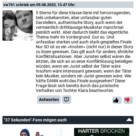
vw761
schrieb am 09.08.2023, 13.47 Uhr:
5 Sterne für diese Klasse-Serie mit hervorragenden,
teils unbekannten, aber unfassbar guten
Darstellern, authentische Story, auch wenn der
vermeintlich drittklassige Musikstar manchmal
peinlich wirkt. Aber dadurch bleibt das eigentliche
Thema mehr im Vordergrund. Gut so. Und
unfassbar starkes und auch stark-gespieltes Finale.
Nur SO ist so ein «Knoten» (nicht nur) in dieser Story
zu lösen gewesen. Das gilt auch für andere, ähnliche
Konfliktsituationen. Aber Juristen selbst wären die
letzten, die sich an so einer Konfliktlösung beteiligen
würden, wenn ein Jurist selbst der Täter wäre.
Insofern wäre interessant gewesen, wenn der Täter
kein Musiker, sondern ein Jurist gewesen wäre. Wie
hätte DANN wohl das Finale ausgesehen? Diese
Frage lässt sich bereits durch das juristische
Verhalten von Tochter Klara beantworten.
Antworten
"37 Sekunden"-Fans mögen auch