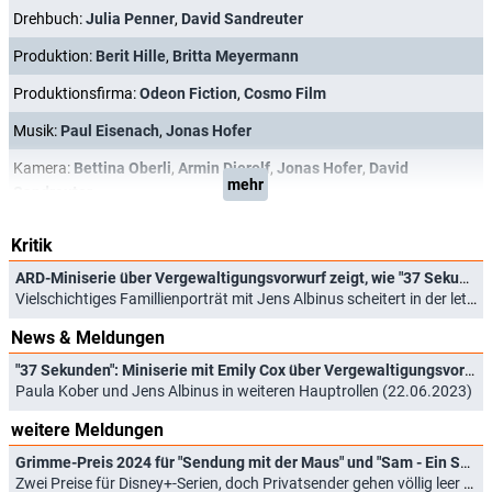
Drehbuch:
Julia Penner
,
David Sandreuter
Produktion:
Berit Hille
,
Britta Meyermann
Produktionsfirma:
Odeon Fiction
,
Cosmo Film
Musik:
Paul Eisenach
,
Jonas Hofer
Kamera:
Bettina Oberli
,
Armin Dierolf
,
Jonas Hofer
,
David
mehr
Sandreuter
Kritik
ARD-Miniserie über Vergewaltigungsvorwurf zeigt, wie "37 Sekunden" Leben zerstören können
Vielschichtiges Famillienporträt mit Jens Albinus scheitert in der letzten Folge (03.08.2023)
News & Meldungen
"37 Sekunden": Miniserie mit Emily Cox über Vergewaltigungsvorwurf kommt im August
Paula Kober und Jens Albinus in weiteren Hauptrollen (22.06.2023)
weitere Meldungen
Grimme-Preis 2024 für "Sendung mit der Maus" und "Sam - Ein Sachse"
Zwei Preise für Disney+-Serien, doch Privatsender gehen völlig leer aus (14.03.2024)