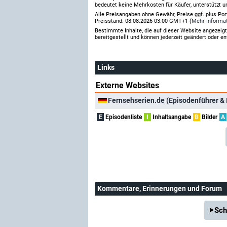
bedeutet keine Mehrkosten für Käufer, unterstützt u
Alle Preisangaben ohne Gewähr, Preise ggf. plus Po
Preisstand: 08.08.2026 03:00 GMT+1 (
Mehr Informa
Bestimmte Inhalte, die auf dieser Website angezei
bereitgestellt und können jederzeit geändert oder en
Links
Externe Websites
Fernsehserien.de (Episodenführer & 
E
Episodenliste
I
Inhaltsangabe
B
Bilder
A
Kommentare
, Erinnerungen und Forum
Sch