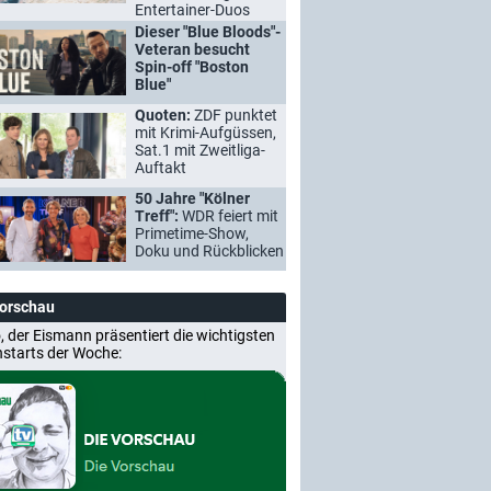
Entertainer-Duos
Dieser "Blue Bloods"-
Veteran besucht
Spin-off "Boston
Blue"
Quoten:
ZDF punktet
mit Krimi-Aufgüssen,
Sat.1 mit Zweitliga-
Auftakt
50 Jahre "Kölner
Treff":
WDR feiert mit
Primetime-Show,
Doku und Rückblicken
Vorschau
, der Eismann präsentiert die wichtigsten
nstarts der Woche: