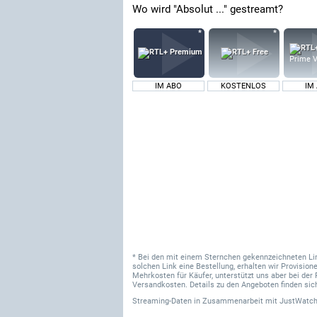
Wo wird "Absolut ..." gestreamt?
Prime V
IM ABO
KOSTENLOS
IM
* Bei den mit einem Sternchen gekennzeichneten Links
solchen Link eine Bestellung, erhalten wir Provisi
Mehrkosten für Käufer, unterstützt uns aber bei der 
Versandkosten. Details zu den Angeboten finden sich
Streaming-Daten
in Zusammenarbeit mit
JustWatch