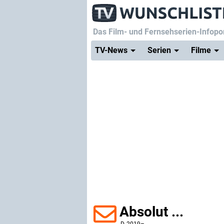
Das Film- und Fernsehserien-Infopor
TV-News
Serien
Filme
Absolut ...