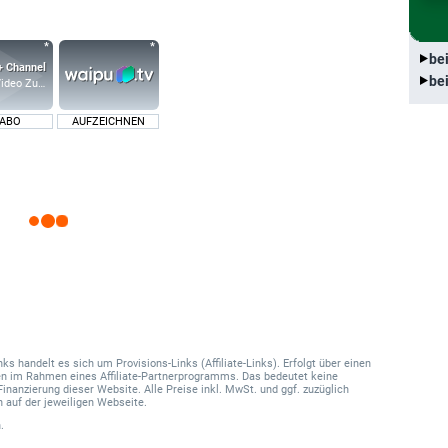
be
be
ideo Zusatz-Kanäle
 ABO
AUFZEICHNEN
 handelt es sich um Provisions-Links (Affiliate-Links). Erfolgt über einen
onen im Rahmen eines Affiliate-Partnerprogramms. Das bedeutet keine
Finanzierung dieser Website. Alle Preise inkl. MwSt. und ggf. zuzüglich
 auf der jeweiligen Webseite.
.