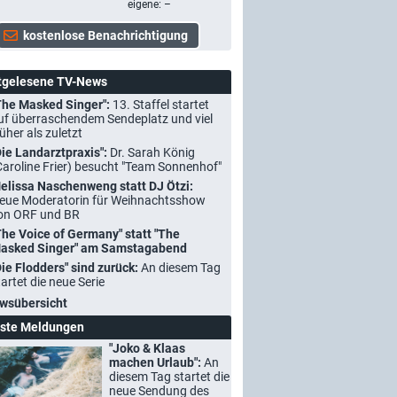
eigene: –
tgelesene TV-News
The Masked Singer":
13. Staffel startet
uf überraschendem Sendeplatz und viel
rüher als zuletzt
Die Landarztpraxis":
Dr. Sarah König
Caroline Frier) besucht "Team Sonnenhof"
elissa Naschenweng statt DJ Ötzi:
eue Moderatorin für Weihnachtsshow
on ORF und BR
The Voice of Germany" statt "The
asked Singer" am Samstagabend
Die Flodders" sind zurück:
An diesem Tag
tartet die neue Serie
wsübersicht
ste Meldungen
"Joko & Klaas
machen Urlaub":
An
diesem Tag startet die
neue Sendung des