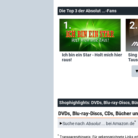
Die Top 3 der Absolut ...-Fans
Ich bin ein Star - Holt mich hier
Sing
raus!
Taus
▼
Shophighlights
: DVDs, Blu-ray-Discs, Bü
DVDs, Blu-ray-Discs, CDs, Bücher un
*
Suche nach
Absolut ...
bei Amazon.de
*
Transparenzhinweis: Für gekennzeichnete Links er