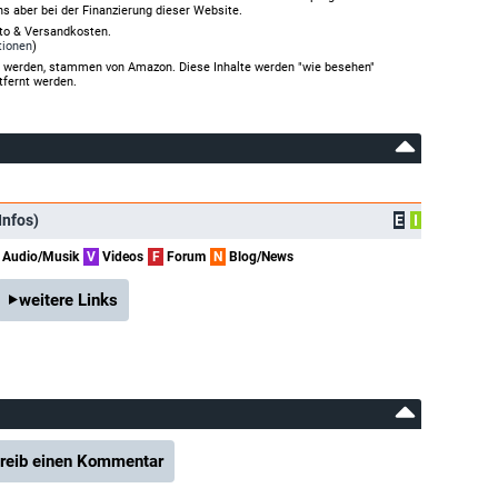
ns aber bei der Finanzierung dieser Website.
rto & Versandkosten.
tionen
)
gt werden, stammen von Amazon. Diese Inhalte werden "wie besehen"
tfernt werden.
Infos)
E
I
Audio/Musik
V
Videos
F
Forum
N
Blog/News
weitere Links
reib einen Kommentar