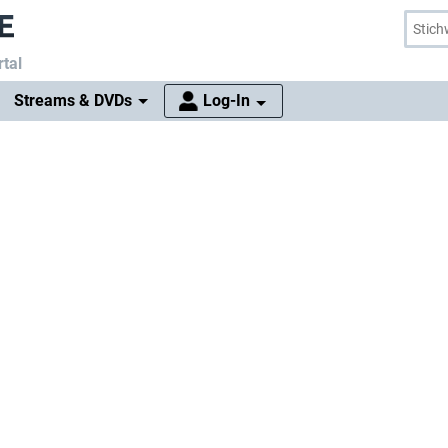
tal
Streams & DVDs
Log-In