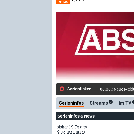
D
, 2019–
138
Serienticker
Serieninfos
Streams
im TV
7
Serieninfos & News
bisher 19 Folgen
Kurzfassungen