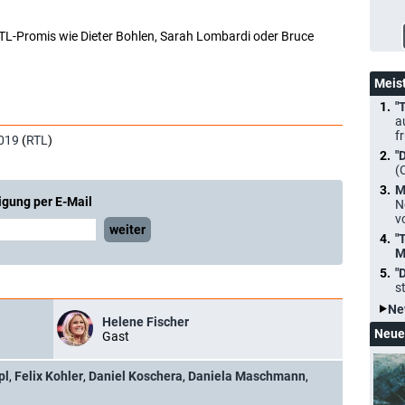
 RTL-Promis wie Dieter Bohlen, Sarah Lombardi oder Bruce
Meis
"
a
f
019
(
RTL
)
"
(
M
igung per E-Mail
N
v
weiter
"
M
"
s
Ne
Helene Fischer
Neue
Gast
pl
,
Felix Kohler
,
Daniel Koschera
,
Daniela Maschmann
,