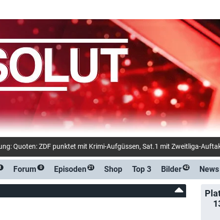
Forum
Episoden
Shop
Top 3
Bilder
News
1
0
21
42
Pla
1