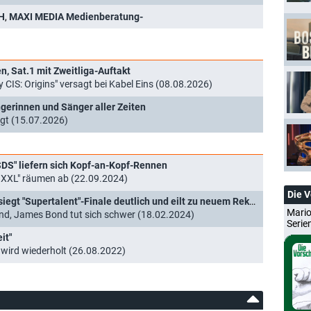
H
,
MAXI MEDIA Medienberatung-
, Sat.1 mit Zweitliga-Auftakt
y CIS: Origins" versagt bei Kabel Eins (08.08.2026)
ngerinnen und Sänger aller Zeiten
gt (15.07.2026)
SDS" liefern sich Kopf-an-Kopf-Rennen
! XXL" räumen ab (22.09.2024)
Die 
Quoten: "Wer weiß denn sowas? XXL" besiegt "Supertalent"-Finale deutlich und eilt zu neuem Rekord
Mario
d, James Bond tut sich schwer (18.02.2024)
Serie
it"
 wird wiederholt (26.08.2022)