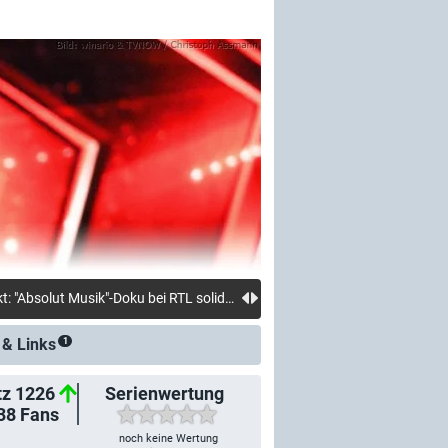
08.08.: Neue Meldung: Quoten: ZDF punktet mit Krimi-Aufgüssen, Sat.1 mit Zweitliga-Auftakt: "Absolut Musik"-Doku bei RTL solide, "Navy CIS: Origins" versagt bei Kabel Eins
 &
Links
1
tz 1226
Serienwertung
38
Fans
noch keine Wertung