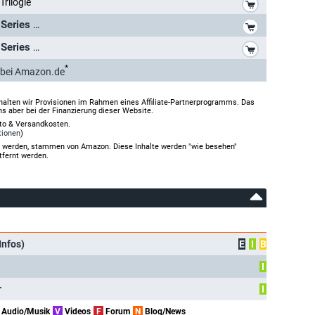
Trilogie
*
The Ray Bradbury Theater - Complete Series
*
The Ray Bradbury Theater - Complete Series
*
bei Amazon.de
halten wir Provisionen im Rahmen eines Affiliate-Partnerprogramms. Das
ns aber bei der Finanzierung dieser Website.
rto & Versandkosten.
tionen
)
gt werden, stammen von Amazon. Diese Inhalte werden "wie besehen"
tfernt werden.
Infos)
E
I
B
I
r
I
Audio/Musik
V
Videos
F
Forum
N
Blog/News