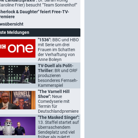
Die Landarztpraxis":
Dr. Sarah König
Caroline Frier) besucht "Team Sonnenhof"
Sherlock & Daughter" feiert Free-TV-
remiere
wsübersicht
ste Meldungen
"1536":
BBC und HBO
mit Serie um drei
Frauen im Schatten
der Verhaftung von
Anne Boleyn
TV-Duell als Polit-
Thriller:
BR und ORF
produzieren
besonderes Fernseh-
Kammerspiel
"The Varnell Hill
Show":
Neue
Comedyserie mit
Termin für
Deutschlandpremiere
"The Masked Singer":
13. Staffel startet auf
überraschendem
Sendeplatz und viel
früher als zuletzt