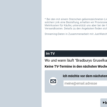
* Bei den mit einem Sternchen gekennzeichneten Links
solchen Link eine Bestellung, erhalten wir Provisi
Mehrkosten für Käufer, unterstützt uns aber bei der 
Versandkosten. Details zu den Angeboten finden sich
Streaming-Daten
in Zusammenarbeit mit
JustWatch
Im TV
Wo und wann läuft "Bradburys Gruselka
Keine TV-Termine in den nächsten Woch
Ich möchte vor dem nächsten 
b