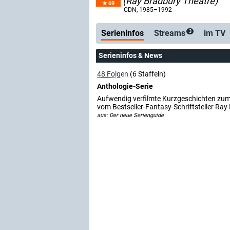
(Ray Bradbury Theatre)
69
Serienticker
kostenlose E-Mail
CDN
, 1985–1992
Serieninfos
Streams
im TV
3
Serieninfos & News
48 Folgen
(6 Staffeln)
Anthologie-Serie
Aufwendig verfilmte Kurzgeschichten zum
vom Bestseller-Fantasy-Schriftsteller Ray
aus: Der neue Serienguide