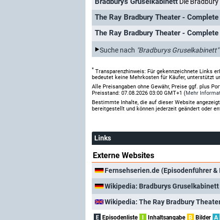
Bradburys Gruselkabinett
Die Bradbury 
Suche nach
"Bradburys Gruselkabinett"
*
Transparenzhinweis: Für gekennzeichnete Links er
bedeutet keine Mehrkosten für Käufer, unterstützt u
Alle Preisangaben ohne Gewähr, Preise ggf. plus Po
Preisstand: 07.08.2026 03:00 GMT+1 (
Mehr Informa
Bestimmte Inhalte, die auf dieser Website angezei
bereitgestellt und können jederzeit geändert oder en
Links
Externe Websites
Fernsehserien.de (Episodenführer & 
Wikipedia: Bradburys Gruselkabinett
Wikipedia: The Ray Bradbury Theate
E
Episodenliste
I
Inhaltsangabe
B
Bilder
A