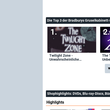
Die Top 3 der Bradburys Gruselkabinett
Twilight Zone -
The 
Unwahrscheinliche
Unbe
Geschichten
▼
Shophighlights
: DVDs, Blu-ray-Discs, Bü
Highlights