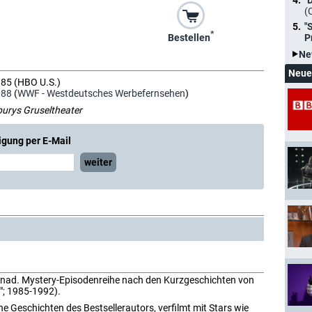
"
(
"
*
P
Bestellen
Ne
Neue
985 (HBO U.S.)
988
(
WWF - Westdeutsches Werbefernsehen
)
burys Gruseltheater
igung per E-Mail
weiter
kanad. Mystery-Episodenreihe nach den Kurzgeschichten von
"; 1985-1992).
 Geschichten des Bestsellerautors, verfilmt mit Stars wie