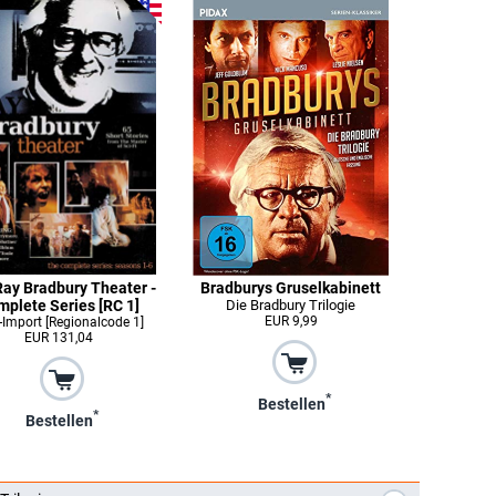
ay Bradbury Theater -
Bradburys Gruselkabinett
mplete Series [RC 1]
Die Bradbury Trilogie
EUR 9,99
Import [Regionalcode 1]
EUR 131,04
*
Bestellen
*
Bestellen
*