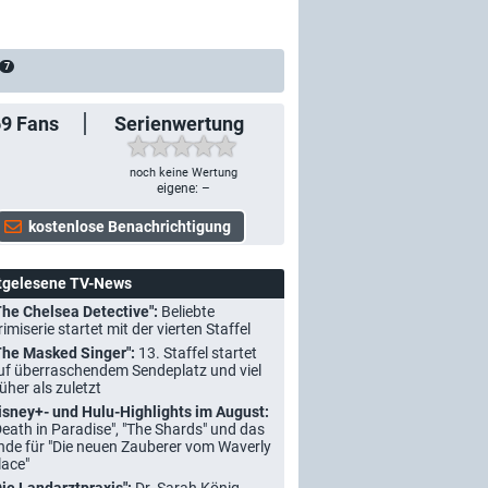
7
69
Fans
Serienwertung
noch keine Wertung
eigene: –
tgelesene TV-News
The Chelsea Detective":
Beliebte
rimiserie startet mit der vierten Staffel
The Masked Singer":
13. Staffel startet
uf überraschendem Sendeplatz und viel
rüher als zuletzt
isney+- und Hulu-Highlights im August:
Death in Paradise", "The Shards" und das
nde für "Die neuen Zauberer vom Waverly
lace"