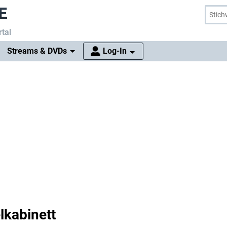
tal
Streams & DVDs
Log-In
lkabinett