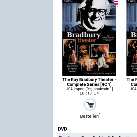
The Ray Bradbury Theater -
The R
Complete Series [RC 1]
Co
USA-Import [Regionalcode 1]
USA-
EUR 131,04
*
Bestellen
DVD