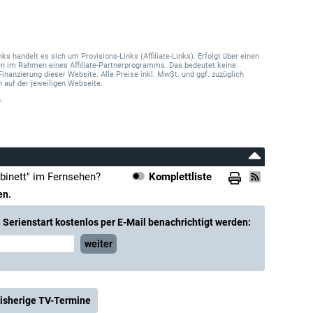
 handelt es sich um Provisions-Links (Affiliate-Links). Erfolgt über einen
onen im Rahmen eines Affiliate-Partnerprogramms. Das bedeutet keine
Finanzierung dieser Website. Alle Preise inkl. MwSt. und ggf. zuzüglich
 auf der jeweiligen Webseite.
.
binett" im Fernsehen?
Komplettliste
en.
Serienstart kostenlos per E-Mail benachrichtigt werden:
weiter
isherige TV-Termine