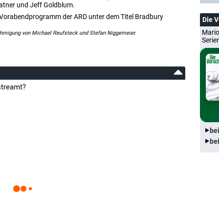
hatner und Jeff Goldblum.
len Vorabendprogramm der ARD unter dem Titel Bradbury
Die 
Mario
ehmigung von Michael Reufsteck und Stefan Niggemeier.
Serie
streamt?
be
be