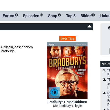
-Benachrichtigung
Forum
Episoden
Shop
Top 3
Bilder
Links
1
65
3
1
DVD-Tipp
 Gruseln, geschrieben
 Bradbury.
Meis
"
K
"
a
f
D
"
E
Bradburys Gruselkabinett
P
Die Bradbury Trilogie