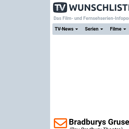
Das Film- und Fernsehserien-Infopor
TV-News
Serien
Filme
Bradburys Gruse