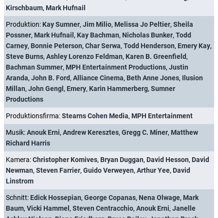
Kirschbaum
,
Mark Hufnail
Produktion:
Kay Sumner
,
Jim Milio
,
Melissa Jo Peltier
,
Sheila
Possner
,
Mark Hufnail
,
Kay Bachman
,
Nicholas Bunker
,
Todd
Carney
,
Bonnie Peterson
,
Char Serwa
,
Todd Henderson
,
Emery Kay
,
Steve Burns
,
Ashley Lorenzo Feldman
,
Karen B. Greenfield
,
Bachman Summer
,
MPH Entertainment Productions
,
Justin
Aranda
,
John B. Ford
,
Alliance Cinema
,
Beth Anne Jones
,
Ilusion
Millan
,
John Gengl
,
Emery
,
Karin Hammerberg
,
Sumner
Productions
Produktionsfirma:
Stearns Cohen Media
,
MPH Entertainment
Musik:
Anouk Erni
,
Andrew Keresztes
,
Gregg C. Miner
,
Matthew
Richard Harris
Kamera:
Christopher Komives
,
Bryan Duggan
,
David Hesson
,
David
Newman
,
Steven Farrier
,
Guido Verweyen
,
Arthur Yee
,
David
Linstrom
Schnitt:
Edick Hossepian
,
George Copanas
,
Nena Olwage
,
Mark
Baum
,
Vicki Hammel
,
Steven Centracchio
,
Anouk Erni
,
Janelle