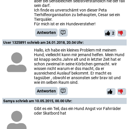
aber bei Sensibelchen selbstverständlich nie der fall
sein darf.
Ich finde es unverschämt von dieser Peta
Tierhilfeorganisation zu behaupten, Cesar sei ein
Tierquäler.
Für mich ist er ein Hundeversteher!
Antworten
2
User 1325891
schrieb am 24.01.2018, 20.04 Uhr:
Hallo, ich habe ein kleines Problem mit meinem
Hund, vielleicht kann mir jemand helfen. Mein Hund
ist knapp sechs Jahre alt und in letzter Zeit hat er
schon zweimal in seine Körbchen gemacht. wir
wissen nicht warum er dss macht, da er
ausreichend Auslauf bekommt. Er macht es
tagsüber , obwohl er ansonsten sehr brav ist und
wie im selben Raum sind.
Antworten
Samya
schrieb am 10.05.2015, 00.00 Uhr:
Gibt es ein Teil, das ein Hund Angst vor Fahrräder
oder Skatbord hat