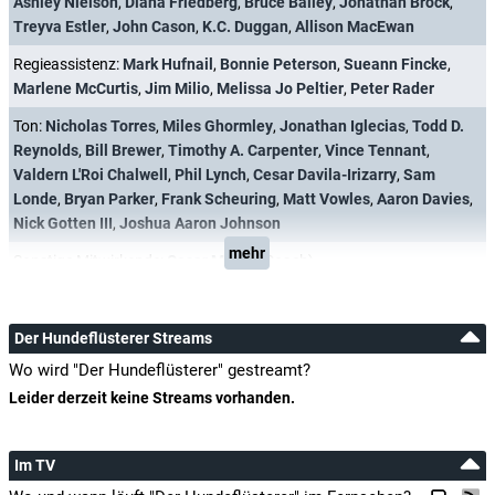
Ashley Nielson
,
Diana Friedberg
,
Bruce Bailey
,
Jonathan Brock
,
Treyva Estler
,
John Cason
,
K.C. Duggan
,
Allison MacEwan
Regieassistenz:
Mark Hufnail
,
Bonnie Peterson
,
Sueann Fincke
,
Marlene McCurtis
,
Jim Milio
,
Melissa Jo Peltier
,
Peter Rader
Ton:
Nicholas Torres
,
Miles Ghormley
,
Jonathan Iglecias
,
Todd D.
Reynolds
,
Bill Brewer
,
Timothy A. Carpenter
,
Vince Tennant
,
Valdern L'Roi Chalwell
,
Phil Lynch
,
Cesar Davila-Irizarry
,
Sam
Londe
,
Bryan Parker
,
Frank Scheuring
,
Matt Vowles
,
Aaron Davies
,
Nick Gotten III
,
Joshua Aaron Johnson
mehr
Sonstige Mitwirkende:
Cesar Millan
(Coach)
Der Hundeflüsterer Streams
Wo wird "Der Hundeflüsterer" gestreamt?
Leider derzeit keine Streams vorhanden.
Im TV