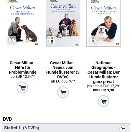
Cesar Millan -
Cesar Millan -
National
Hilfe für
Neues vom
Geographic -
Problemhunde
Hundeflüsterer (3
Cesar Millan: Der
ab EUR 12,94**
DVDs)
Hundeflüsterer
ab EUR 60,76**
ganz privat
jetzt statt
EUR 17,29
¹
nur EUR 9,90
DVD
*
Staffel 1
(6 DVDs)