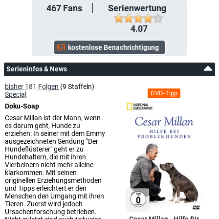
467
Fans
Serienwertung
4.07
Serieninfos & News
bisher 181 Folgen
(9 Staffeln)
DVD-Tipp
Special
Doku-Soap
Cesar Millan ist der Mann, wenn
es darum geht, Hunde zu
erziehen: In seiner mit dem Emmy
ausgezeichneten Sendung "Der
Hundeflüsterer" geht er zu
Hundehaltern, die mit ihren
Vierbeinern nicht mehr alleine
klarkommen. Mit seinen
originellen Erziehungsmethoden
und Tipps erleichtert er den
Menschen den Umgang mit ihren
Tieren. Zuerst wird jedoch
Ursachenforschung betrieben.
Cesar Millan - Hilfe für