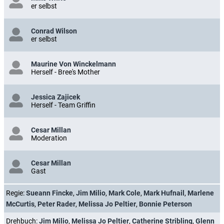
er selbst
Conrad Wilson
er selbst
Maurine Von Winckelmann
Herself - Bree's Mother
Jessica Zajicek
Herself - Team Griffin
Cesar Millan
Moderation
Cesar Millan
Gast
Regie:
Sueann Fincke
,
Jim Milio
,
Mark Cole
,
Mark Hufnail
,
Marlene
McCurtis
,
Peter Rader
,
Melissa Jo Peltier
,
Bonnie Peterson
Drehbuch:
Jim Milio
,
Melissa Jo Peltier
,
Catherine Stribling
,
Glenn