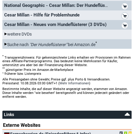
*
National Geographic - Cesar Millan: Der Hundeflüsterer ganz privat
*
Cesar Millan - Hilfe für Problemhunde
*
Cesar Millan - Neues vom Hundeflüsterer (3 DVDs)
weitere DVDs
*
Suche nach
"Der Hundeflüsterer"
bei Amazon.de
*
Transparenzhinweis: Für gekennzeichnete Links erhalten wir Provisionen im Rahmen
eines Affiliate-Partnerprogramms. Das bedeutet keine Mehrkosten für Käufer,
unterstützt uns aber bei der Finanzierung dieser Website.
**
günstigster Preis im Amazon.de-Marketplace
¹ früherer bzw. Listenpreis
Alle Preisangaben ohne Gewähr, Preise ggf. plus Porto & Versandkosten.
Preisstand: 10.08.2026 03:00 GMT+1 (
Mehr Informationen
)
Bestimmte Inhalte, die auf dieser Website angezeigt werden, stammen von Amazon.
Diese Inhalte werden "wie besehen" bereitgestellt und können jederzeit geändert oder
entfernt werden.
Links
Externe Websites