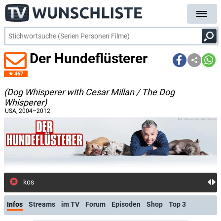
Der Hundeflüsterer
467
(Dog Whisperer with Cesar Millan / The Dog
Whisperer)
USA
, 2004–2012
kostenlose E-Mail-Benachrichtigung be
Infos
Streams
im TV
Forum
Episoden
Shop
Top 3