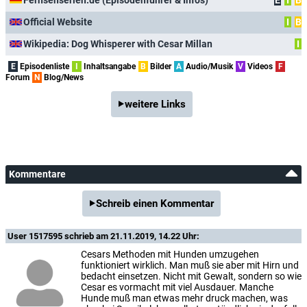
Fernsehserien.de (Episodenführer & Infos)
E
I
B
Official Website
I
B
Wikipedia: Dog Whisperer with Cesar Millan
I
E
Episodenliste
I
Inhaltsangabe
B
Bilder
A
Audio/Musik
V
Videos
F
Forum
N
Blog/News
weitere Links
Kommentare
Schreib einen Kommentar
User 1517595
schrieb am 21.11.2019, 14.22 Uhr:
Cesars Methoden mit Hunden umzugehen
funktioniert wirklich. Man muß sie aber mit Hirn und
bedacht einsetzen. Nicht mit Gewalt, sondern so wie
Cesar es vormacht mit viel Ausdauer. Manche
Hunde muß man etwas mehr druck machen, was