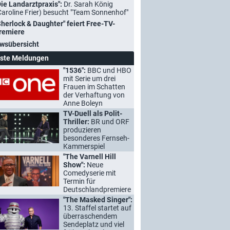
Die Landarztpraxis":
Dr. Sarah König
Caroline Frier) besucht "Team Sonnenhof"
Sherlock & Daughter" feiert Free-TV-
remiere
wsübersicht
ste Meldungen
"1536":
BBC und HBO
mit Serie um drei
Frauen im Schatten
der Verhaftung von
Anne Boleyn
TV-Duell als Polit-
Thriller:
BR und ORF
produzieren
besonderes Fernseh-
Kammerspiel
"The Varnell Hill
Show":
Neue
Comedyserie mit
Termin für
Deutschlandpremiere
"The Masked Singer":
13. Staffel startet auf
überraschendem
Sendeplatz und viel