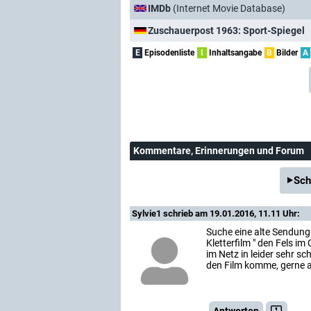
IMDb
(Internet Movie Database)
Zuschauerpost 1963: Sport-Spiegel
E
Episodenliste
I
Inhaltsangabe
B
Bilder
A
Kommentare
, Erinnerungen und Forum
Sch
Sylvie1
schrieb am 19.01.2016, 11.11 Uhr:
Suche eine alte Sendung 
Kletterfilm " den Fels im
im Netz in leider sehr sc
den Film komme, gerne a