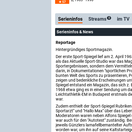
D
, 1963–1996
57
Serienticker
kostenlose E-Mail-
Serieninfos
Streams
im TV
0
Serieninfos & News
Reportage
Hintergründiges Sportmagazin.
Der erste Sport-Spiegel lief am 2. April 
als das Aktuelle Sport-Studio war das Ma
Sportergebnissen, sondern dem Vermittel
darin, in Dokumentationen "sportlichen 
bunten Welt des Sports zu präsentieren, 
zeigen und bedenkliche Erscheinungen unt
Spiegel entstand ein Magazin, das sich z. 
1968 etwa ging es in einer Sendung um das
Leichtathletik-EM in Budapest erstmals d
war.
Zudem enthielt der Sport-Spiegel Rubriken w
Sportarzt" und "Hallo Max" über das Leb
Moderatoren waren neben Alfons Spiegel u.
war auch für den "Autotest" zuständig. B
jeweils Günzlers lamafellbemantelter Auft
worden war, um ihn auf seine Kaltstarte