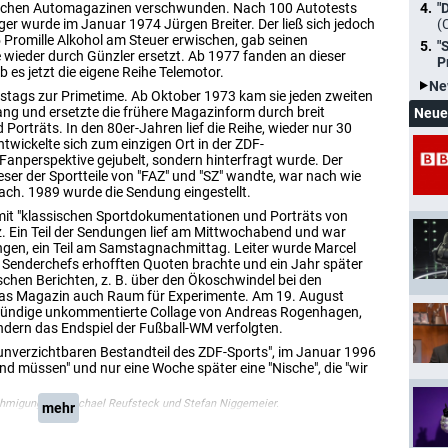
utschen Automagazinen verschwunden. Nach 100 Autotests
"
ger wurde im Januar 1974 Jürgen Breiter. Der ließ sich jedoch
(
 Promille Alkohol am Steuer erwischen, gab seinen
"
 wieder durch Günzler ersetzt. Ab 1977 fanden an dieser
P
b es jetzt die eigene Reihe Telemotor.
Ne
nstags zur Primetime. Ab Oktober 1973 kam sie jeden zweiten
ng und ersetzte die frühere Magazinform durch breit
Neue
orträts. In den 80er-Jahren lief die Reihe, wieder nur 30
ntwickelte sich zum einzigen Ort in der ZDF-
Fanperspektive gejubelt, sondern hinterfragt wurde. Der
Leser der Sportteile von "FAZ" und "SZ" wandte, war nach wie
ach. 1989 wurde die Sendung eingestellt.
mit "klassischen Sportdokumentationen und Porträts von
z. Ein Teil der Sendungen lief am Mittwochabend und war
ngen, ein Teil am Samstagnachmittag. Leiter wurde Marcel
en Senderchefs erhofften Quoten brachte und ein Jahr später
ischen Berichten, z. B. über den Ökoschwindel bei den
 das Magazin auch Raum für Experimente. Am 19. August
telstündige unkommentierte Collage von Andreas Rogenhagen,
ndern das Endspiel der Fußball-WM verfolgten.
unverzichtbaren Bestandteil des ZDF-Sports", im Januar 1996
nd müssen" und nur eine Woche später eine "Nische", die "wir
ehmigung von Michael Reufsteck und Stefan Niggemeier.
mehr