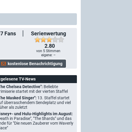
57
Fans
Serienwertung
2.80
von
5
Stimmen
eigene: –
tgelesene TV-News
The Chelsea Detective":
Beliebte
rimiserie startet mit der vierten Staffel
The Masked Singer":
13. Staffel startet
uf überraschendem Sendeplatz und viel
rüher als zuletzt
isney+- und Hulu-Highlights im August:
Death in Paradise", "The Shards" und das
nde für "Die neuen Zauberer vom Waverly
lace"