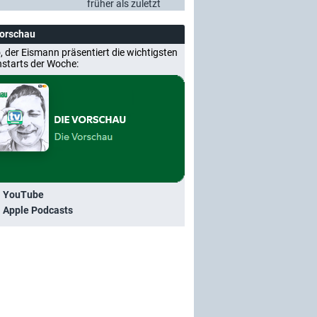
früher als zuletzt
Vorschau
, der Eismann präsentiert die wichtigsten
nstarts der Woche:
i YouTube
i Apple Podcasts