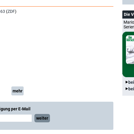
963
(
ZDF
)
Die 
Mario
Serie
be
be
mehr
igung per E-Mail
weiter