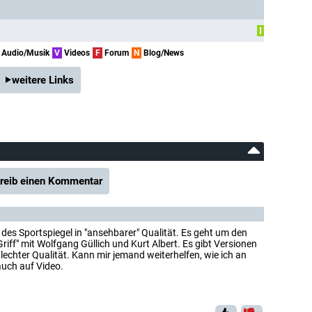
I
Audio/Musik
V
Videos
F
Forum
N
Blog/News
weitere Links
reib einen Kommentar
des Sportspiegel in "ansehbarer" Qualität. Es geht um den
 Griff" mit Wolfgang Güllich und Kurt Albert. Es gibt Versionen
hlechter Qualität. Kann mir jemand weiterhelfen, wie ich an
uch auf Video.