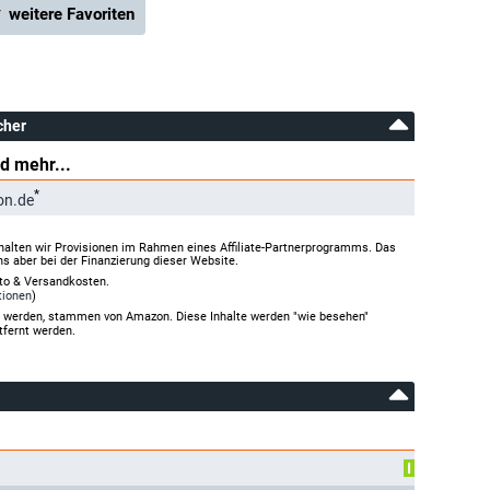
 weitere Favoriten
cher
d mehr...
*
on.de
halten wir Provisionen im Rahmen eines Affiliate-Partnerprogramms. Das
ns aber bei der Finanzierung dieser Website.
rto & Versandkosten.
tionen
)
gt werden, stammen von Amazon. Diese Inhalte werden "wie besehen"
tfernt werden.
I