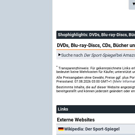
▼
Shophighlights
: DVDs, Blu-ray-Discs, Bü
DVDs, Blu-ray-Discs, CDs, Bücher un
Suche nach
Der Sport-Spiegel
bei Amaz
*
Transparenzhinweis: Für gekennzeichnete Links er
bedeutet keine Mehrkosten für Käufer, unterstützt u
Alle Preisangaben ohne Gewähr, Preise ggf. plus Po
Preisstand: 07.08.2026 03:00 GMT+1 (
Mehr Informa
Bestimmte Inhalte, die auf dieser Website angezei
bereitgestellt und können jederzeit geändert oder en
Links
Externe Websites
Wikipedia: Der Sport-Spiegel