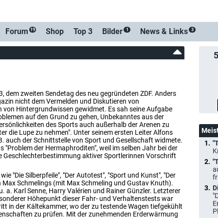
Benachrichti
Forum
Shop
Top 3
Bilder
News &
Links
19
1
3
1963, dem zweiten Sendetag des neu gegründeten ZDF. Anders
gazin nicht dem Vermelden und Diskutieren von
n von Hintergrundwissen gewidmet. Es sah seine Aufgabe
Problemen auf den Grund zu gehen, Unbekanntes aus der
Persönlichkeiten des Sports auch außerhalb der Arenen zu
Meis
er die Lupe zu nehmen". Unter seinem ersten Leiter Alfons
B. auch der Schnittstelle von Sport und Gesellschaft widmete.
"
 "Problem der Hermaphroditen", weil im selben Jahr bei der
K
ie Geschlechterbestimmung aktiver Sportlerinnen Vorschrift
"
a
ie "Die Silberpfeile", "Der Autotest", "Sport und Kunst", "Der
f
en Max Schmelings (mit Max Schmeling und Gustav Knuth).
D
 a. Karl Senne, Harry Valérien und Rainer Günzler. Letzterer
"
esonderer Höhepunkt dieser Fahr- und Verhaltenstests war
E
ritt in der Kältekammer, wo der zu testende Wagen tiefgekühlt
P
igenschaften zu prüfen. Mit der zunehmenden Erderwärmung