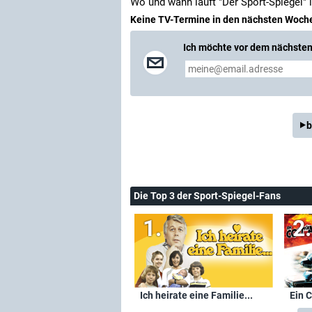
Wo und wann läuft "Der Sport-Spiegel"
Keine TV-Termine in den nächsten Woch
Ich möchte vor dem nächsten 
b
Die Top 3 der Sport-Spiegel-Fans
Ich heirate eine Familie...
Ein C