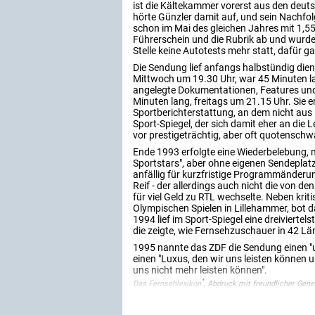
ist die Kältekammer vorerst aus den de
hörte Günzler damit auf, und sein Nachfol
schon im Mai des gleichen Jahres mit 1,55
Führerschein und die Rubrik ab und wurde
Stelle keine Autotests mehr statt, dafür ga
Die Sendung lief anfangs halbstündig die
Mittwoch um 19.30 Uhr, war 45 Minuten la
angelegte Dokumentationen, Features und P
Minuten lang, freitags um 21.15 Uhr. Sie e
Sportberichterstattung, an dem nicht aus 
Sport-Spiegel, der sich damit eher an die 
vor prestigeträchtig, aber oft quotenschw
Ende 1993 erfolgte eine Wiederbelebung, 
Sportstars", aber ohne eigenen Sendeplat
anfällig für kurzfristige Programmänderu
Reif - der allerdings auch nicht die von d
für viel Geld zu RTL wechselte. Neben krit
Olympischen Spielen in Lillehammer, bot
1994 lief im Sport-Spiegel eine dreivier
die zeigte, wie Fernsehzuschauer in 42 Lä
1995 nannte das ZDF die Sendung einen "
einen "Luxus, den wir uns leisten können u
uns nicht mehr leisten können".
*
Das Fernsehlexikon
, Abdruck mit freundlicher Gen