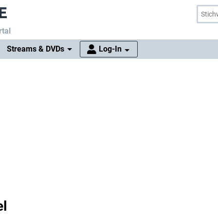
tal
Streams & DVDs
Log-In
el