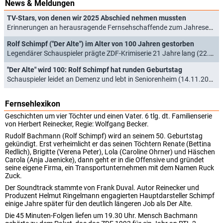
News & Meldungen
TV-Stars, von denen wir 2025 Abschied nehmen mussten
Erinnerungen an herausragende Fernsehschaffende zum Jahresende (31.12.2025)
Rolf Schimpf ("Der Alte") im Alter von 100 Jahren gestorben
Legendärer Schauspieler prägte ZDF-Krimiserie 21 Jahre lang (22.03.2025)
"Der Alte" wird 100: Rolf Schimpf hat runden Geburtstag
Schauspieler leidet an Demenz und lebt in Seniorenheim (14.11.2024)
Fernsehlexikon
Geschichten um vier Töchter und einen Vater. 6 tlg. dt. Familienserie
von Herbert Reinecker, Regie: Wolfgang Becker.
Rudolf Bachmann (Rolf Schimpf) wird an seinem 50. Geburtstag
gekündigt. Erst verheimlicht er das seinen Töchtern Renate (Bettina
Redlich), Brigitte (Verena Peter), Lola (Caroline Ohrner) und Häschen
Carola (Anja Jaenicke), dann geht er in die Offensive und gründet
seine eigene Firma, ein Transportunternehmen mit dem Namen Ruck
Zuck.
Der Soundtrack stammte von Frank Duval. Autor Reinecker und
Produzent Helmut Ringelmann engagierten Hauptdarsteller Schimpf
einige Jahre später für den deutlich längeren Job als Der Alte.
Die 45 Minuten-Folgen liefen um 19.30 Uhr. Mensch Bachmann