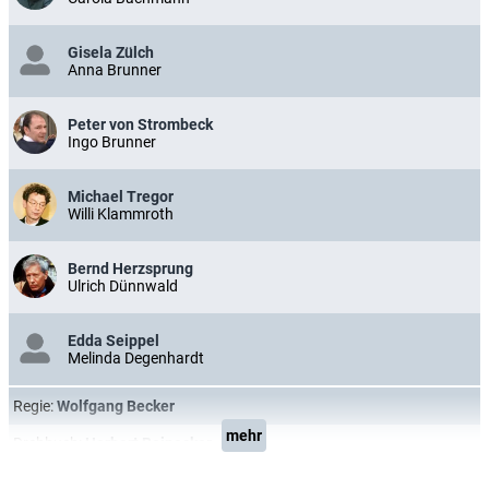
Gisela Zülch
Anna Brunner
Peter von Strombeck
Ingo Brunner
Michael Tregor
Willi Klammroth
Bernd Herzsprung
Ulrich Dünnwald
Edda Seippel
Melinda Degenhardt
Regie:
Wolfgang Becker
mehr
Drehbuch:
Herbert Reinecker