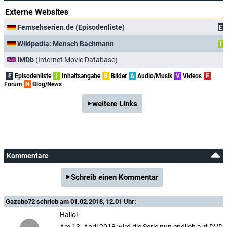
Externe Websites
Fernsehserien.de (Episodenliste)
E
Wikipedia: Mensch Bachmann
I
IMDb
(Internet Movie Database)
E
Episodenliste
I
Inhaltsangabe
B
Bilder
A
Audio/Musik
V
Videos
F
Forum
N
Blog/News
weitere Links
Kommentare
Schreib einen Kommentar
Gazebo72
schrieb am 01.02.2018, 12.01 Uhr:
Hallo!