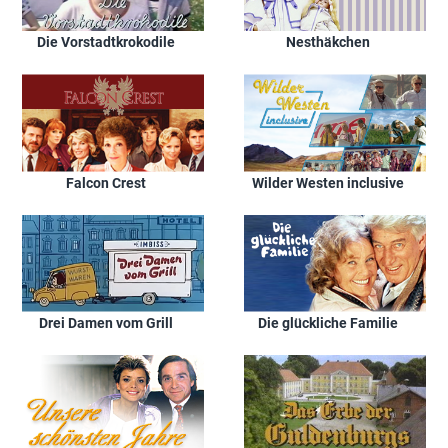
Die Vorstadtkrokodile
Nesthäkchen
Falcon Crest
Wilder Westen inclusive
Drei Damen vom Grill
Die glückliche Familie