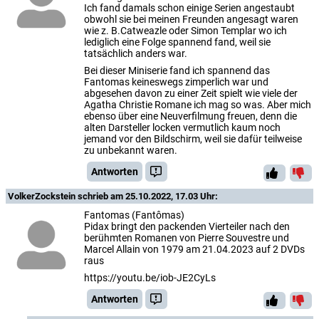
Ich fand damals schon einige Serien angestaubt
obwohl sie bei meinen Freunden angesagt waren
wie z. B.Catweazle oder Simon Templar wo ich
lediglich eine Folge spannend fand, weil sie
tatsächlich anders war.
Bei dieser Miniserie fand ich spannend das
Fantomas keineswegs zimperlich war und
abgesehen davon zu einer Zeit spielt wie viele der
Agatha Christie Romane ich mag so was. Aber mich
ebenso über eine Neuverfilmung freuen, denn die
alten Darsteller locken vermutlich kaum noch
jemand vor den Bildschirm, weil sie dafür teilweise
zu unbekannt waren.
Antworten
VolkerZockstein
schrieb am 25.10.2022, 17.03 Uhr:
Fantomas (Fantômas)
Pidax bringt den packenden Vierteiler nach den
berühmten Romanen von Pierre Souvestre und
Marcel Allain von 1979 am 21.04.2023 auf 2 DVDs
raus
https://youtu.be/iob-JE2CyLs
Antworten