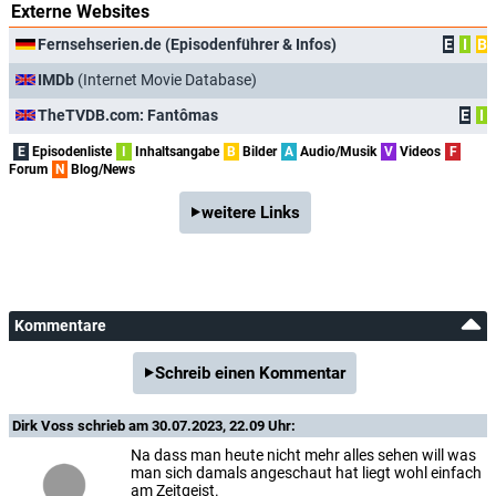
Externe Websites
Fernsehserien.de (Episodenführer & Infos)
E
I
B
IMDb
(Internet Movie Database)
TheTVDB.com: Fantômas
E
I
E
Episodenliste
I
Inhaltsangabe
B
Bilder
A
Audio/Musik
V
Videos
F
Forum
N
Blog/News
weitere Links
Kommentare
Schreib einen Kommentar
Dirk Voss
schrieb am 30.07.2023, 22.09 Uhr:
Na dass man heute nicht mehr alles sehen will was
man sich damals angeschaut hat liegt wohl einfach
am Zeitgeist.