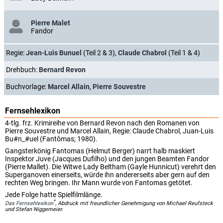
Pierre Malet
Fandor
Regie:
Jean-Luis Bunuel
(Teil 2 & 3),
Claude Chabrol
(Teil 1 & 4)
Drehbuch:
Bernard Revon
Buchvorlage:
Marcel Allain
,
Pierre Souvestre
Fernsehlexikon
4-tlg. frz. Krimireihe von Bernard Revon nach den Romanen von
Pierre Souvestre und Marcel Allain, Regie: Claude Chabrol, Juan-Luis
Bu#n_#uel (Fantômas; 1980).
Gangsterkönig Fantomas (Helmut Berger) narrt halb maskiert
Inspektor Juve (Jacques Dufilho) und den jungen Beamten Fandor
(Pierre Mallet). Die Witwe Lady Beltham (Gayle Hunnicut) verehrt den
Superganoven einerseits, würde ihn andererseits aber gern auf den
rechten Weg bringen. Ihr Mann wurde von Fantomas getötet.
Jede Folge hatte Spielfilmlänge.
*
Das Fernsehlexikon
, Abdruck mit freundlicher Genehmigung von Michael Reufsteck
und Stefan Niggemeier.