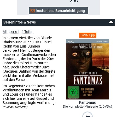
2.67
Serieninfos & News
Miniserie in 4 Teilen
DVD-Tipp
In diesem Vierteiler von Claude
Chabrol und Juan-Luis Bunuel
(Sohn von Luis Bunuel)
verkörpert Helmut Berger den
maskierten Gentlemanverbrecher
Fantomas, der im Paris der 20er
Jahre die Polizei zum Narren
hält. Doch Chefermittler Juve
(Jacques Dafilho) von der Sureté
bleibt ihm mit aller Verbissenheit
auf den Fersen.
Im Gegensatz zu den komischen
Verfilmungen mit Jean Marais
und Louis de Funes' handelt es
sich hier um eine auf Grusel und
Fantomas
Spannung angelegte Verfilmung.
Die komplette Miniserie (2 DVDs)
(Michael Herberts)