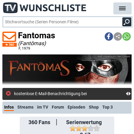
Fantomas
(Fantômas)
360
F
, 1979
Universum Film GmbH
kostenlose E-Mail-Benachrichtigung bei Streaming- oder TV-Sta
Infos
Streams
im TV
Forum
Episoden
Shop
Top 3
360
Fans
Serienwertung