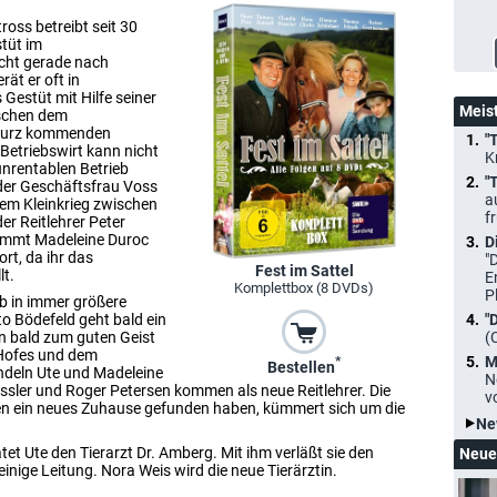
ross betreibt seit 30
stüt im
icht gerade nach
ät er oft in
Gestüt mit Hilfe seiner
Meis
ischen dem
 kurz kommenden
"
Betriebswirt kann nicht
K
unrentablen Betrieb
"
 der Geschäftsfrau Voss
a
dem Kleinkrieg zwischen
f
er Reitlehrer Peter
ommt Madeleine Duroc
D
rt, da ihr das
"
Fest im Sattel
lt.
E
Komplettbox (8 DVDs)
P
lb in immer größere
to Bödefeld geht bald ein
"
on bald zum guten Geist
(
 Hofes und dem
M
*
Bestellen
andeln Ute und Madeleine
N
ssler und Roger Petersen kommen als neue Reitlehrer. Die
v
den ein neues Zuhause gefunden haben, kümmert sich um die
Ne
t Ute den Tierarzt Dr. Amberg. Mit ihm verläßt sie den
Neue
inige Leitung. Nora Weis wird die neue Tierärztin.