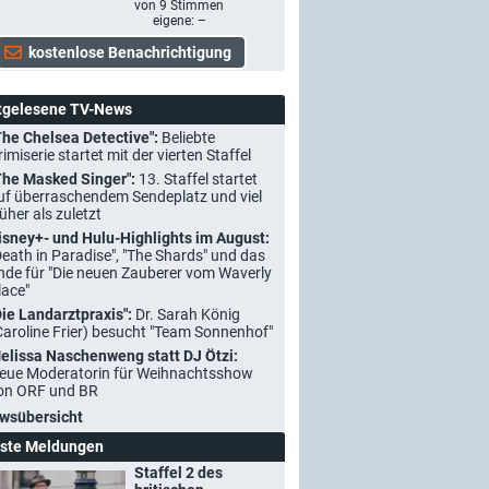
von
9
Stimmen
eigene: –
tgelesene TV-News
The Chelsea Detective":
Beliebte
rimiserie startet mit der vierten Staffel
The Masked Singer":
13. Staffel startet
uf überraschendem Sendeplatz und viel
rüher als zuletzt
isney+- und Hulu-Highlights im August:
Death in Paradise", "The Shards" und das
nde für "Die neuen Zauberer vom Waverly
lace"
Die Landarztpraxis":
Dr. Sarah König
Caroline Frier) besucht "Team Sonnenhof"
elissa Naschenweng statt DJ Ötzi:
eue Moderatorin für Weihnachtsshow
on ORF und BR
wsübersicht
ste Meldungen
Staffel 2 des