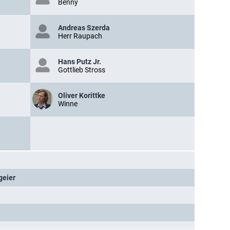
Benny
Andreas Szerda
Herr Raupach
Hans Putz Jr.
Gottlieb Stross
Oliver Korittke
Winne
geier