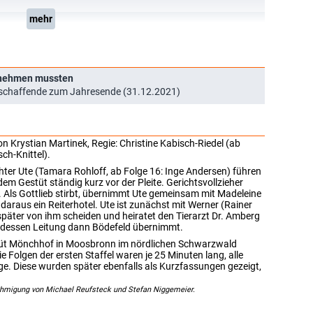
mehr
d nehmen mussten
schaffende zum Jahresende (31.12.2021)
von Krystian Martinek, Regie: Christine Kabisch-Riedel (ab
ch-Knittel).
hter Ute (Tamara Rohloff, ab Folge 16: Inge Andersen) führen
 Gestüt ständig kurz vor der Pleite. Gerichtsvollzieher
. Als Gottlieb stirbt, übernimmt Ute gemeinsam mit Madeleine
daraus ein Reiterhotel. Ute ist zunächst mit Werner (Rainer
später von ihm scheiden und heiratet den Tierarzt Dr. Amberg
f, dessen Leitung dann Bödefeld übernimmt.
stüt Mönchhof in Moosbronn im nördlichen Schwarzwald
 Folgen der ersten Staffel waren je 25 Minuten lang, alle
ge. Diese wurden später ebenfalls als Kurzfassungen gezeigt,
ehmigung von Michael Reufsteck und Stefan Niggemeier.