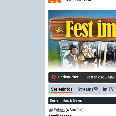
D/CH/F
, 1987–1990
422
Serienticker
kostenlose E-Mail
Serieninfos
Streams
im TV
0
Serieninfos & News
48 Folgen
(4 Staffeln)