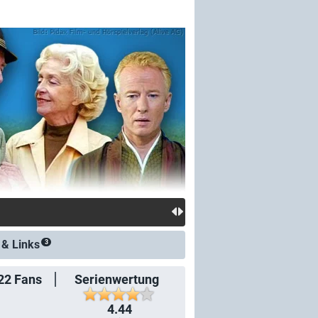
 &
Links
3
22
Fans
Serienwertung
4.44