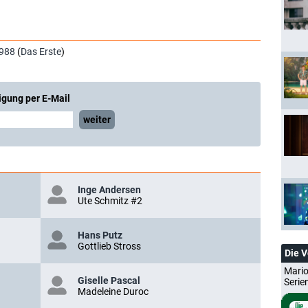
988
(
Das Erste
)
igung per E-Mail
weiter
Inge Andersen
Ute Schmitz #2
Hans Putz
Gottlieb Stross
Die 
Mario
Giselle Pascal
Serie
Madeleine Duroc