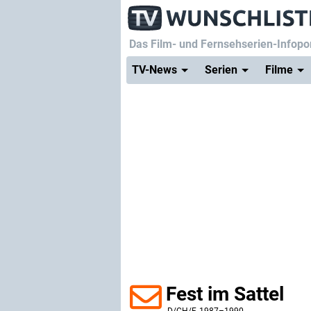
Das Film- und Fernsehserien-Infopor
TV-News
Serien
Filme
Fest im Sattel