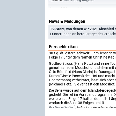
Kamera:
Hans-Jörg Allgeier
Szenenbild:
Jörg Höhn
News & Meldungen
TV-Stars, von denen wir 2021 Abschie
Erinnerungen an herausragende Fernseh
Fernsehlexikon
30-tlg. dt. österr.-schweiz. Familienserie 
Folge 17 unter dem Namen Christine Kabis
Gottlieb Stross (Hans Putz) und seine Toc
gemeinsam den Mooshof und stehen mit dem
Otto Bödefeld (Hans Clarin) ist Dauergast
Duroc (Giselle Pascal) den Hof und macht 
Goernemann) verheiratet, lässt sich aber 
(Michael Tietz). Sie verlässt den Moosho
Die Serie wurde auf dem Islandpferdege
gedreht. Sie lief im Vorabendprogramm. Die
weiteren ab Folge 17 hatten doppelte Län
wodurch die Serie 38 Folgen erhielt.
*
Das Fernsehlexikon
, Abdruck mit freundlicher Gen