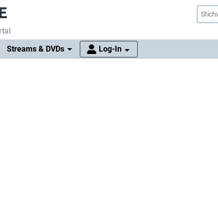
tal
Streams & DVDs
Log-In