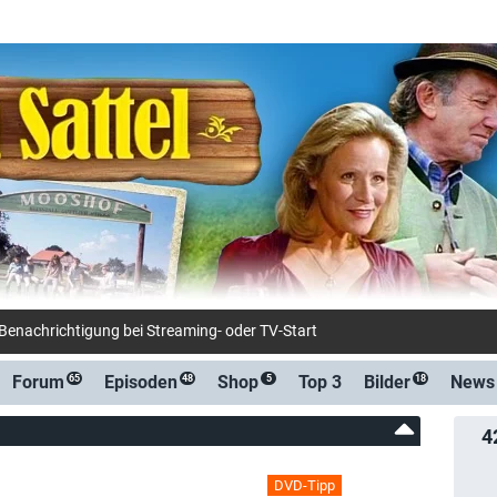
-Benachrichtigung bei Streaming- oder TV-Start
Forum
Episoden
Shop
Top 3
Bilder
News
65
48
5
18
4
DVD-Tipp