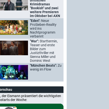
britischen
Krimidramas
"Bookish" und zwei
weitere Premieren
im Oktober bei AXN
"Eden":
Neue
ProSieben-Reality
wird ins
Nachtprogramm
verbannt
"War":
Starttermin,
Teaser und erste
Bilder zum
Justizthriller mit
Sienna Miller und
Dominic West
"München Beats":
Zu
wenig im Flow
Vorschau
, der Eismann präsentiert die wichtigsten
nstarts der Woche: