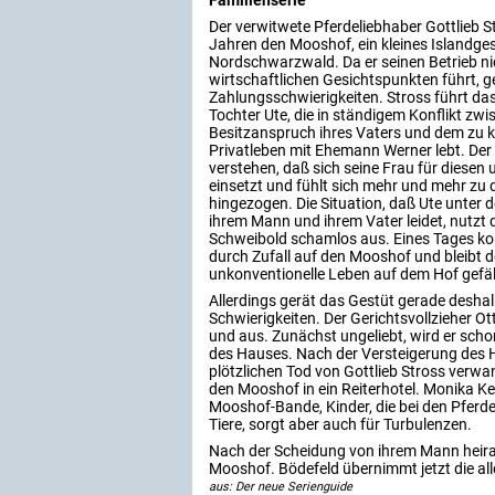
Familienserie
Der verwitwete Pferdeliebhaber Gottlieb St
Jahren den Mooshof, ein kleines Islandge
Nordschwarzwald. Da er seinen Betrieb n
wirtschaftlichen Gesichtspunkten führt, ger
Zahlungsschwierigkeiten. Stross führt das 
Tochter Ute, die in ständigem Konflikt zw
Besitzanspruch ihres Vaters und dem zu
Privatleben mit Ehemann Werner lebt. Der 
verstehen, daß sich seine Frau für diesen 
einsetzt und fühlt sich mehr und mehr zu
hingezogen. Die Situation, daß Ute unter 
ihrem Mann und ihrem Vater leidet, nutzt d
Schweibold schamlos aus. Eines Tages k
durch Zufall auf den Mooshof und bleibt do
unkonventionelle Leben auf dem Hof gefäl
Allerdings gerät das Gestüt gerade desha
Schwierigkeiten. Der Gerichtsvollzieher Ot
und aus. Zunächst ungeliebt, wird er sch
des Hauses. Nach der Versteigerung des
plötzlichen Tod von Gottlieb Stross verw
den Mooshof in ein Reiterhotel. Monika Ke
Mooshof-Bande, Kinder, die bei den Pfer
Tiere, sorgt aber auch für Turbulenzen.
Nach der Scheidung von ihrem Mann heirate
Mooshof. Bödefeld übernimmt jetzt die alle
aus: Der neue Serienguide