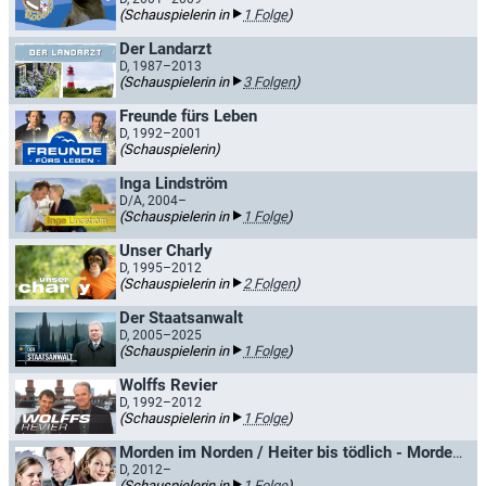
(Schauspielerin in
1 Folge
)
Der Landarzt
D, 1987–2013
(Schauspielerin in
3 Folgen
)
Freunde fürs Leben
D, 1992–2001
(Schauspielerin)
Inga Lindström
D/A, 2004–
(Schauspielerin in
1 Folge
)
Unser Charly
D, 1995–2012
(Schauspielerin in
2 Folgen
)
Der Staatsanwalt
D, 2005–2025
(Schauspielerin in
1 Folge
)
Wolffs Revier
D, 1992–2012
(Schauspielerin in
1 Folge
)
Morden im Norden / Heiter bis tödlich - Morden im Norden
D, 2012–
(Schauspielerin in
1 Folge
)