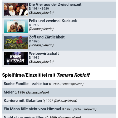
Die Vier aus der Zwischenzeit
D, 1984–1989
(Schauspielerin)
Felix und zweimal Kuckuck
D, 1992
(Schauspielerin)
Zoff und Zärtlichkeit
D, 1995
(Schauspielerin)
Weiberwirtschaft
D, 1986
(Schauspielerin)
Spielfilme/Einzeltitel mit
Tamara Rohloff
Suche Familie - zahle bar
D, 1985
(Schauspielerin)
Meier
D, 1986
(Schauspielerin)
Karriere mit Elefanten
D, 1992
(Schauspielerin)
Ein Mann fällt nicht vom Himmel
D, 1998
(Schauspielerin)
Nicht ohne meine Eltern
D, 1999
(Schauspielerin)