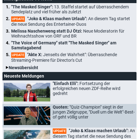
"The Masked Singer":
13. Staffel startet auf überraschendem
Sendeplatz und viel früher als zuletzt
"Joko & Klaas machen Urlaub":
An diesem Tag startet
UPDATE
die neue Sendung des Entertainer-Duos
Melissa Naschenweng statt DJ Ötzi:
Neue Moderatorin für
Weihnachtsshow von ORF und BR
"The Voice of Germany" statt "The Masked Singer" am
Samstagabend
"Akte X:
Jenseits der Wahrheit": Überraschende
UPDATE
Streaming-Premiere für Director's Cut
Newsübersicht
Neueste Meldungen
"Einfach Elli":
Fortsetzung der
erfolgreichen neuen ZDF-Reihe wird
gedreht
Quoten:
"Quiz-Champion" siegt in der
jungen Zielgruppe, "Duell um die Welt"-Best-
of geht völlig unter
"Joko & Klaas machen Urlaub":
An
UPDATE
diesem Tag startet die neue Sendung des