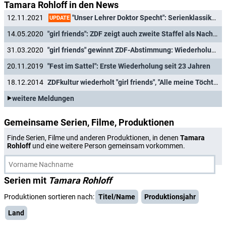
Tamara Rohloff in den News
"Unser Lehrer Doktor Specht": Serienklassiker kommt komplett in die ZDFmediathek
12.11.2021
UPDATE
14.05.2020
"girl friends": ZDF zeigt auch zweite Staffel als Nachtmarathon
31.03.2020
"girl friends" gewinnt ZDF-Abstimmung: Wiederholung im Nachtprogramm
20.11.2019
"Fest im Sattel": Erste Wiederholung seit 23 Jahren
18.12.2014
ZDFkultur wiederholt "girl friends", "Alle meine Töchter" und "Samt und Seide"
weitere Meldungen
Gemeinsame Serien, Filme, Produktionen
Finde Serien, Filme und anderen Produktionen, in denen
Tamara
Rohloff
und eine weitere Person gemeinsam vorkommen.
Serien mit
Tamara Rohloff
Produktionen sortieren nach:
Titel/Name
Produktionsjahr
Land