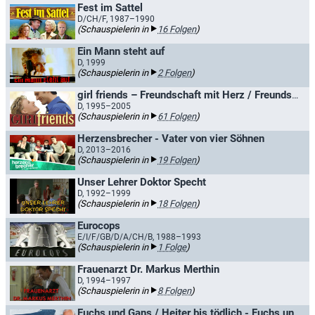
Fest im Sattel
D/CH/F, 1987–1990
(Schauspielerin in
16 Folgen
)
Ein Mann steht auf
D, 1999
(Schauspielerin in
2 Folgen
)
girl friends – Freundschaft mit Herz / Freundschaft mit Herz - die girl friends
D, 1995–2005
(Schauspielerin in
61 Folgen
)
Herzensbrecher - Vater von vier Söhnen
D, 2013–2016
(Schauspielerin in
19 Folgen
)
Unser Lehrer Doktor Specht
D, 1992–1999
(Schauspielerin in
18 Folgen
)
Eurocops
E/I/F/GB/D/A/CH/B, 1988–1993
(Schauspielerin in
1 Folge
)
Frauenarzt Dr. Markus Merthin
D, 1994–1997
(Schauspielerin in
8 Folgen
)
Fuchs und Gans / Heiter bis tödlich - Fuchs und Gans