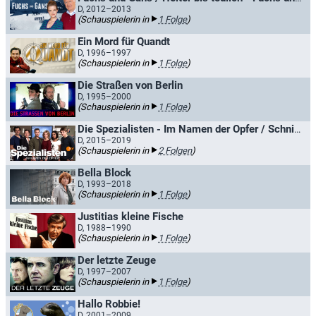
D, 2012–2013
(Schauspielerin in
1 Folge
)
Ein Mord für Quandt
D, 1996–1997
(Schauspielerin in
1 Folge
)
Die Straßen von Berlin
D, 1995–2000
(Schauspielerin in
1 Folge
)
Die Spezialisten - Im Namen der Opfer / Schnitt für Schnitt
D, 2015–2019
(Schauspielerin in
2 Folgen
)
Bella Block
D, 1993–2018
(Schauspielerin in
1 Folge
)
Justitias kleine Fische
D, 1988–1990
(Schauspielerin in
1 Folge
)
Der letzte Zeuge
D, 1997–2007
(Schauspielerin in
1 Folge
)
Hallo Robbie!
D, 2001–2009