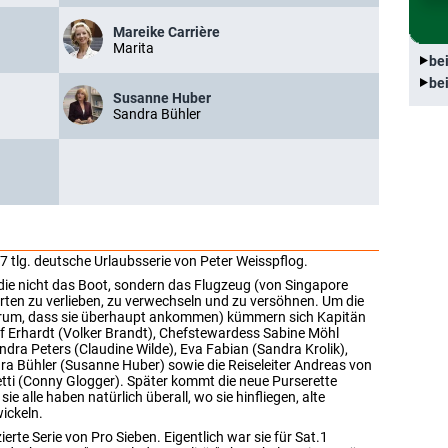
Mareike Carrière
Marita
be
be
Susanne Huber
Sandra Bühler
7 tlg. deutsche Urlaubsserie von Peter Weisspflog.
 die nicht das Boot, sondern das Flugzeug (von Singapore
rten zu verlieben, zu verwechseln und zu versöhnen. Um die
darum, dass sie überhaupt ankommen) kümmern sich Kapitän
lf Erhardt (Volker Brandt), Chefstewardess Sabine Möhl
dra Peters (Claudine Wilde), Eva Fabian (Sandra Krolik),
a Bühler (Susanne Huber) sowie die Reiseleiter Andreas von
tti (Conny Glogger). Später kommt die neue Purserette
e alle haben natürlich überall, wo sie hinfliegen, alte
ickeln.
erte Serie von Pro Sieben. Eigentlich war sie für Sat.1