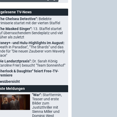
tgelesene TV-News
The Chelsea Detective":
Beliebte
rimiserie startet mit der vierten Staffel
The Masked Singer":
13. Staffel startet
uf überraschendem Sendeplatz und viel
rüher als zuletzt
isney+- und Hulu-Highlights im August:
Death in Paradise", "The Shards" und das
nde für "Die neuen Zauberer vom Waverly
lace"
Die Landarztpraxis":
Dr. Sarah König
Caroline Frier) besucht "Team Sonnenhof"
Sherlock & Daughter" feiert Free-TV-
remiere
wsübersicht
ste Meldungen
"War":
Starttermin,
Teaser und erste
Bilder zum
Justizthriller mit
Sienna Miller und
Dominic West