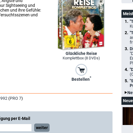
, Ängste und
nur Sightseeing und
chen und ihre Gefühle:
Meis
Eifersuchtsszenen und
"
K
"
a
f
D
Glückliche Reise
"
Komplettbox (8 DVDs)
E
P
"
(
*
Bestellen
"
P
Ne
1992
(
PRO 7
)
Neue
igung per E-Mail
weiter