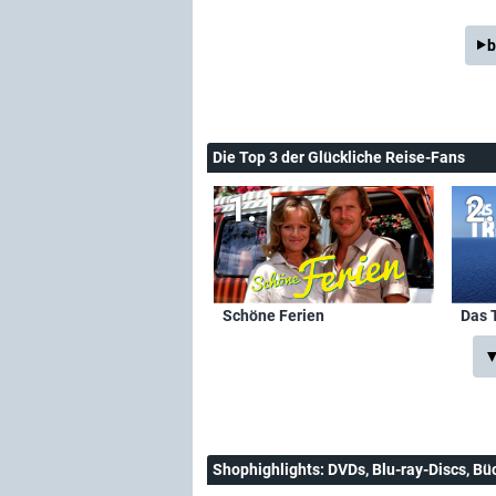
b
Die Top 3 der Glückliche Reise-Fans
Schöne Ferien
Das 
▼
Shophighlights
: DVDs, Blu-ray-Discs, Bü