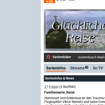
D
, 1992–1993
296
Serienticker
kostenlose E-Mail
Serieninfos
Streams
im TV
0
Serieninfos & News
27 Folgen
(3 Staffeln)
Familienserie, Reise
Abenteuer und Erlebnisse an den Traumurl
Flugkapitän Viktor Nemetz und seine Crew 