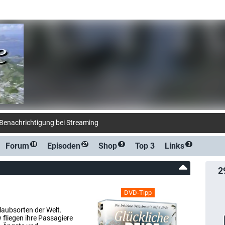
-Benachrichtigung bei Streaming- oder TV-Start
Forum
Episoden
Shop
Top 3
Links
18
27
5
3
2
DVD-Tipp
aubsorten der Welt.
fliegen ihre Passagiere