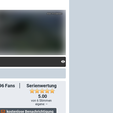
ProSieben
96
Fans
Serienwertung
5.00
von
6
Stimmen
eigene: –