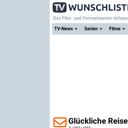
Das Film- und Fernsehserien-Infopor
TV-News
Serien
Filme
Glückliche Reise