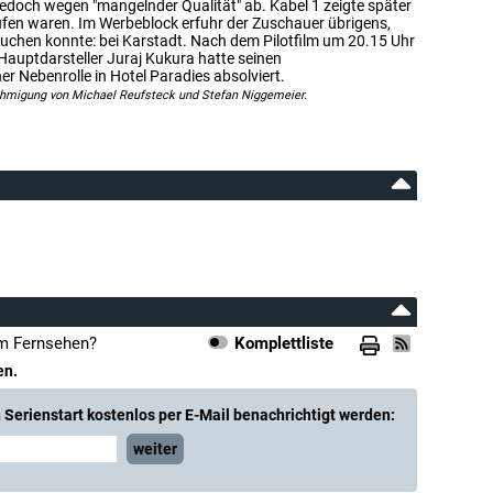
 jedoch wegen "mangelnder Qualität" ab. Kabel 1 zeigte später
aufen waren. Im Werbeblock erfuhr der Zuschauer übrigens,
" buchen konnte: bei Karstadt. Nach dem Pilotfilm um 20.15 Uhr
 Hauptdarsteller Juraj Kukura hatte seinen
er Nebenrolle in Hotel Paradies absolviert.
ehmigung von Michael Reufsteck und Stefan Niggemeier.
im Fernsehen?
Komplettliste
en.
Serienstart kostenlos per E-Mail benachrichtigt werden:
weiter