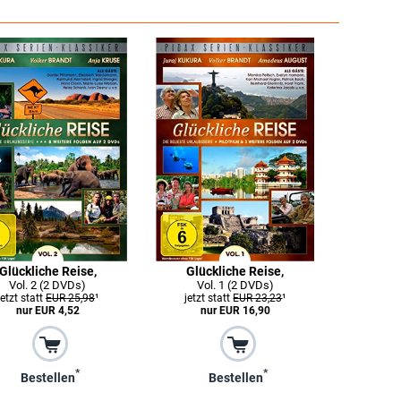
Glückliche Reise,
Glückliche Reise,
Vol. 2 (2 DVDs)
Vol. 1 (2 DVDs)
jetzt statt
EUR 25,98
¹
jetzt statt
EUR 23,23
¹
nur EUR 4,52
nur EUR 16,90
*
*
Bestellen
Bestellen