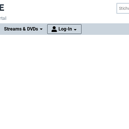
tal
Streams & DVDs
Log-In