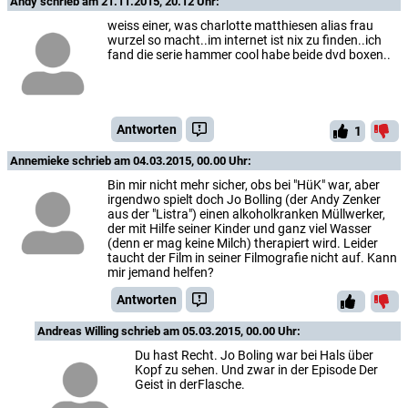
Andy
schrieb am 21.11.2015, 20.12 Uhr:
weiss einer, was charlotte matthiesen alias frau
wurzel so macht..im internet ist nix zu finden..ich
fand die serie hammer cool habe beide dvd boxen..
Antworten
1
Annemieke
schrieb am 04.03.2015, 00.00 Uhr:
Bin mir nicht mehr sicher, obs bei "HüK" war, aber
irgendwo spielt doch Jo Bolling (der Andy Zenker
aus der "Listra") einen alkoholkranken Müllwerker,
der mit Hilfe seiner Kinder und ganz viel Wasser
(denn er mag keine Milch) therapiert wird. Leider
taucht der Film in seiner Filmografie nicht auf. Kann
mir jemand helfen?
Antworten
Andreas Willing
schrieb am 05.03.2015, 00.00 Uhr:
Du hast Recht. Jo Boling war bei Hals über
Kopf zu sehen. Und zwar in der Episode Der
Geist in derFlasche.