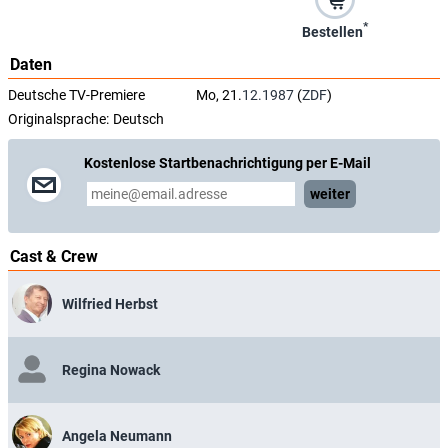
*
Bestellen
Daten
Deutsche TV-Premiere
Mo, 21.
12.1987
(
ZDF
)
Originalsprache:
Deutsch
Kostenlose Startbenachrichtigung per E-Mail
weiter
Cast & Crew
Wilfried Herbst
Regina Nowack
Angela Neumann