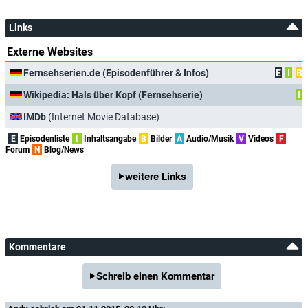
Links
Externe Websites
Fernsehserien.de (Episodenführer & Infos)
E
I
B
Wikipedia: Hals über Kopf (Fernsehserie)
I
IMDb
(Internet Movie Database)
E
Episodenliste
I
Inhaltsangabe
B
Bilder
A
Audio/Musik
V
Videos
F
Forum
N
Blog/News
weitere Links
Kommentare
Schreib einen Kommentar