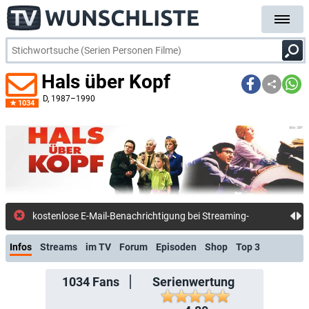
Hals über Kopf
D
, 1987–1990
1034
kostenlose E-Mail-Benachrichtigung bei Streaming- oder TV-Start
Infos
Streams
im TV
Forum
Episoden
Shop
Top 3
1034
Fans
Serienwertung