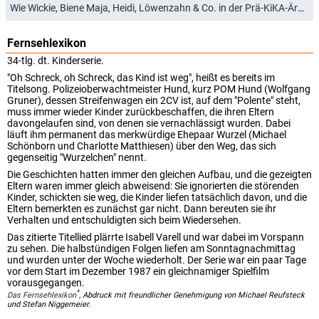
Wie Wickie, Biene Maja, Heidi, Löwenzahn & Co. in der Prä-KiKA-Ära ein zweites Zuhause fanden (07.12.2024)
Fernsehlexikon
34-tlg. dt. Kinderserie.
"Oh Schreck, oh Schreck, das Kind ist weg", heißt es bereits im
Titelsong. Polizeioberwachtmeister Hund, kurz POM Hund (Wolfgang
Gruner), dessen Streifenwagen ein 2CV ist, auf dem "Polente" steht,
muss immer wieder Kinder zurückbeschaffen, die ihren Eltern
davongelaufen sind, von denen sie vernachlässigt wurden. Dabei
läuft ihm permanent das merkwürdige Ehepaar Wurzel (Michael
Schönborn und Charlotte Matthiesen) über den Weg, das sich
gegenseitig "Wurzelchen" nennt.
Die Geschichten hatten immer den gleichen Aufbau, und die gezeigten
Eltern waren immer gleich abweisend: Sie ignorierten die störenden
Kinder, schickten sie weg, die Kinder liefen tatsächlich davon, und die
Eltern bemerkten es zunächst gar nicht. Dann bereuten sie ihr
Verhalten und entschuldigten sich beim Wiedersehen.
Das zitierte Titellied plärrte Isabell Varell und war dabei im Vorspann
zu sehen. Die halbstündigen Folgen liefen am Sonntagnachmittag
und wurden unter der Woche wiederholt. Der Serie war ein paar Tage
vor dem Start im Dezember 1987 ein gleichnamiger Spielfilm
vorausgegangen.
*
Das Fernsehlexikon
, Abdruck mit freundlicher Genehmigung von Michael Reufsteck
und Stefan Niggemeier.