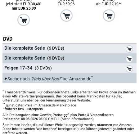
jetzt statt
EUR 30,48
¹
EUR 69,96
ab EUR 22,19**
nur EUR 25,99
DVD
*
Die komplette Serie
(6 DVDs)
*
Die komplette Serie
(6 DVDs)
*
Folgen 17-34
(3 DVDs)
*
Suche nach
"Hals über Kopf"
bei Amazon.de
*
Transparenzhinweis: Für gekennzeichnete Links erhalten wir Provisionen im Rahmen
eines Affiliate-Partnerprogramms. Das bedeutet keine Mehrkosten für Käufer,
unterstützt uns aber bei der Finanzierung dieser Website.
**
günstigster Preis im Amazon.de-Marketplace
¹ früherer bzw. Listenpreis
Alle Preisangaben ohne Gewähr, Preise ggf. plus Porto & Versandkosten.
Preisstand: 08.08.2026 03:00 GMT+1 (
Mehr Informationen
)
Bestimmte Inhalte, die auf dieser Website angezeigt werden, stammen von Amazon.
Diese Inhalte werden "wie besehen" bereitgestellt und können jederzeit geändert oder
entfernt werden.