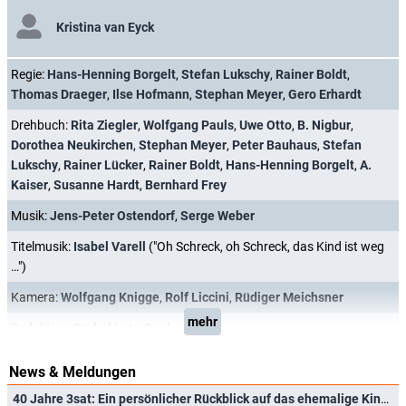
Kristina van Eyck
Regie:
Hans-Henning Borgelt
,
Stefan Lukschy
,
Rainer Boldt
,
Thomas Draeger
,
Ilse Hofmann
,
Stephan Meyer
,
Gero Erhardt
Drehbuch:
Rita Ziegler
,
Wolfgang Pauls
,
Uwe Otto
,
B. Nigbur
,
Dorothea Neukirchen
,
Stephan Meyer
,
Peter Bauhaus
,
Stefan
Lukschy
,
Rainer Lücker
,
Rainer Boldt
,
Hans-Henning Borgelt
,
A.
Kaiser
,
Susanne Hardt
,
Bernhard Frey
Musik:
Jens-Peter Ostendorf
,
Serge Weber
Titelmusik:
Isabel Varell
("Oh Schreck, oh Schreck, das Kind ist weg
…")
Kamera:
Wolfgang Knigge
,
Rolf Liccini
,
Rüdiger Meichsner
mehr
Redaktion:
Bärbel Lutz-Saal
News & Meldungen
40 Jahre 3sat: Ein persönlicher Rückblick auf das ehemalige Kinderprogramm des Kultursenders