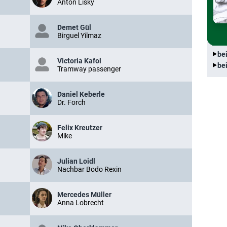
Anton Lisky
Demet Gül
Birguel Yilmaz
be
Victoria Kafol
be
Tramway passenger
Daniel Keberle
Dr. Forch
Felix Kreutzer
Mike
Julian Loidl
Nachbar Bodo Rexin
Mercedes Müller
Anna Lobrecht