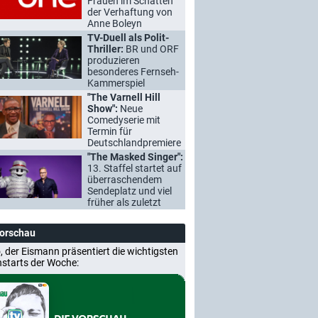
Frauen im Schatten
der Verhaftung von
Anne Boleyn
TV-Duell als Polit-
Thriller:
BR und ORF
produzieren
besonderes Fernseh-
Kammerspiel
"The Varnell Hill
Show":
Neue
Comedyserie mit
Termin für
Deutschlandpremiere
"The Masked Singer":
13. Staffel startet auf
überraschendem
Sendeplatz und viel
früher als zuletzt
Vorschau
, der Eismann präsentiert die wichtigsten
nstarts der Woche: