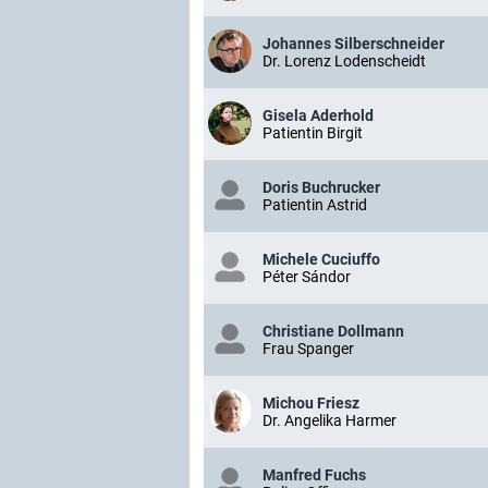
Johannes Silberschneider
Dr. Lorenz Lodenscheidt
Gisela Aderhold
Patientin Birgit
Doris Buchrucker
Patientin Astrid
Michele Cuciuffo
Péter Sándor
Christiane Dollmann
Frau Spanger
Michou Friesz
Dr. Angelika Harmer
Manfred Fuchs