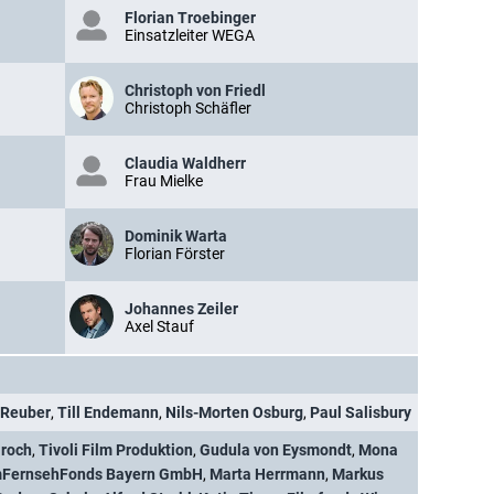
Florian Troebinger
Einsatzleiter WEGA
Christoph von Friedl
Christoph Schäfler
Claudia Waldherr
Frau Mielke
Dominik Warta
Florian Förster
Johannes Zeiler
Axel Stauf
 Reuber
,
Till Endemann
,
Nils-Morten Osburg
,
Paul Salisbury
roch
,
Tivoli Film Produktion
,
Gudula von Eysmondt
,
Mona
mFernsehFonds Bayern GmbH
,
Marta Herrmann
,
Markus