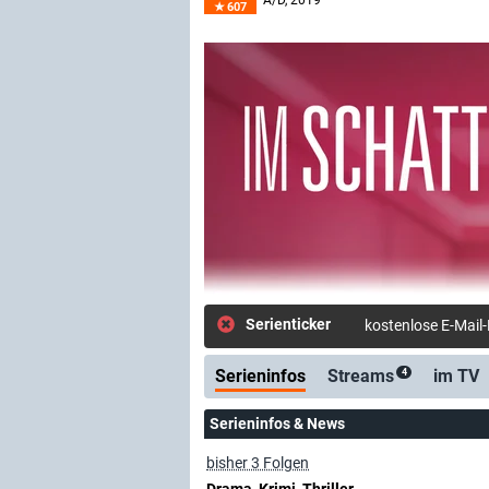
A/D
, 2019–
607
Serienticker
kostenlose E-Mail
Serieninfos
Streams
im TV
4
Serieninfos & News
bisher 3 Folgen