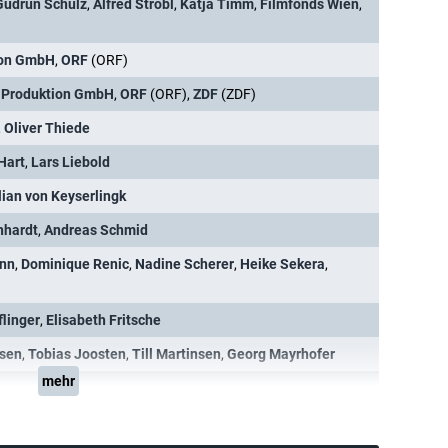
Gudrun Schulz
,
Alfred Strobl
,
Katja Timm
,
Filmfonds Wien
,
ion GmbH
,
ORF
(ORF)
 Produktion GmbH
,
ORF
(ORF),
ZDF
(ZDF)
,
Oliver Thiede
Hart
,
Lars Liebold
lian von Keyserlingk
nhardt
,
Andreas Schmid
nn
,
Dominique Renic
,
Nadine Scherer
,
Heike Sekera
,
flinger
,
Elisabeth Fritsche
rsen
,
Tobias Joosten
,
Till Martinsen
,
Georg Mayrhofer
mehr