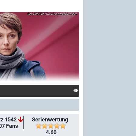
ORF/ZDF/Tivoli Film/Hendrik Heiden
tz 1542
Serienwertung
07
Fans
4.60