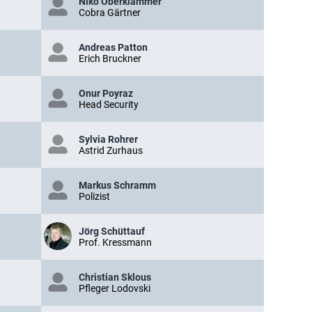
Niko Oberklammer
Cobra Gärtner
Andreas Patton
Erich Bruckner
Onur Poyraz
Head Security
Sylvia Rohrer
Astrid Zurhaus
Markus Schramm
Polizist
Jörg Schüttauf
Prof. Kressmann
Christian Sklous
Pfleger Lodovski