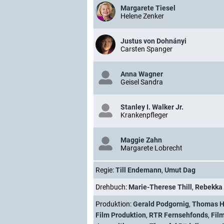
Margarete Tiesel
Helene Zenker
Justus von Dohnányi
Carsten Spanger
Anna Wagner
Geisel Sandra
Stanley I. Walker Jr.
Krankenpfleger
Maggie Zahn
Margarete Lobrecht
Regie:
Till Endemann
,
Umut Dag
Drehbuch:
Marie-Therese Thill
,
Rebekka
Produktion:
Gerald Podgornig
,
Thomas H
Film Produktion
,
RTR Fernsehfonds
,
Fil