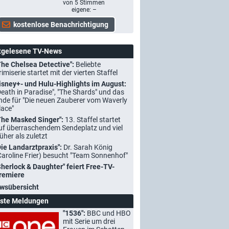
von
5
Stimmen
eigene: –
tgelesene TV-News
The Chelsea Detective":
Beliebte
rimiserie startet mit der vierten Staffel
isney+- und Hulu-Highlights im August:
Death in Paradise", "The Shards" und das
nde für "Die neuen Zauberer vom Waverly
lace"
The Masked Singer":
13. Staffel startet
uf überraschendem Sendeplatz und viel
rüher als zuletzt
Die Landarztpraxis":
Dr. Sarah König
Caroline Frier) besucht "Team Sonnenhof"
Sherlock & Daughter" feiert Free-TV-
remiere
wsübersicht
ste Meldungen
"1536":
BBC und HBO
mit Serie um drei