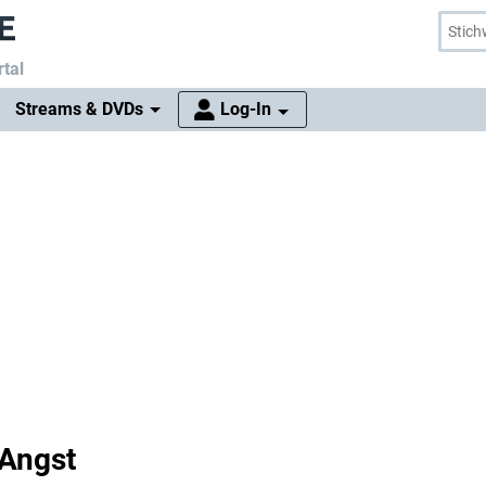
tal
Streams & DVDs
Log-In
 Angst