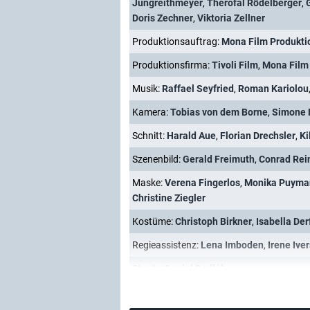
Jungreithmeyer
,
Therofal Rödelberger
,
Doris Zechner
,
Viktoria Zellner
Produktionsauftrag:
Mona Film Produkt
Produktionsfirma:
Tivoli Film
,
Mona Film
Musik:
Raffael Seyfried
,
Roman Kariolou
Kamera:
Tobias von dem Borne
,
Simone 
Schnitt:
Harald Aue
,
Florian Drechsler
,
Ki
Szenenbild:
Gerald Freimuth
,
Conrad Rei
Maske:
Verena Fingerlos
,
Monika Puyma
Christine Ziegler
Kostüme:
Christoph Birkner
,
Isabella Der
Regieassistenz:
Lena Imboden
,
Irene Ive
Stunts:
Daniel Bodlák