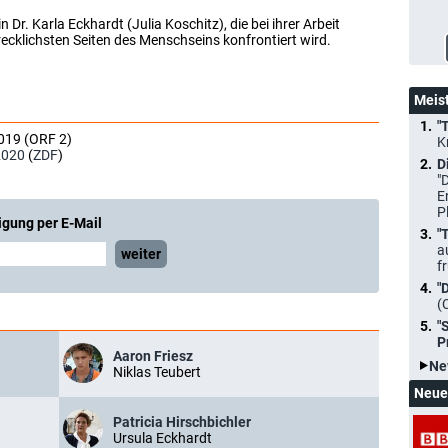
Dr. Karla Eckhardt (Julia Koschitz), die bei ihrer Arbeit
ecklichsten Seiten des Menschseins konfrontiert wird.
Meis
"
019 (ORF 2)
K
2020
(
ZDF
)
D
"
E
P
igung per E-Mail
"
a
weiter
f
"
(
"
P
Aaron Friesz
Ne
Niklas Teubert
Neue
Patricia Hirschbichler
Ursula Eckhardt