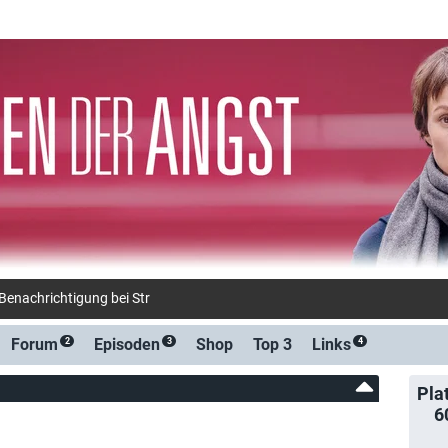
-Benachrichtigung bei Streaming- oder TV-Start
Forum
Episoden
Shop
Top 3
Links
2
3
4
Pla
6