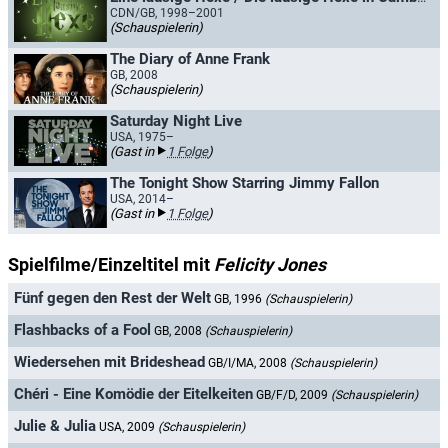
CDN/GB, 1998–2001
(Schauspielerin)
The Diary of Anne Frank
GB, 2008
(Schauspielerin)
Saturday Night Live
USA, 1975–
(Gast in
1 Folge
)
The Tonight Show Starring Jimmy Fallon
USA, 2014–
(Gast in
1 Folge
)
Spielfilme/Einzeltitel mit
Felicity Jones
Fünf gegen den Rest der Welt
GB, 1996
(Schauspielerin)
Flashbacks of a Fool
GB, 2008
(Schauspielerin)
Wiedersehen mit Brideshead
GB/I/MA, 2008
(Schauspielerin)
Chéri - Eine Komödie der Eitelkeiten
GB/F/D, 2009
(Schauspielerin)
Julie & Julia
USA, 2009
(Schauspielerin)