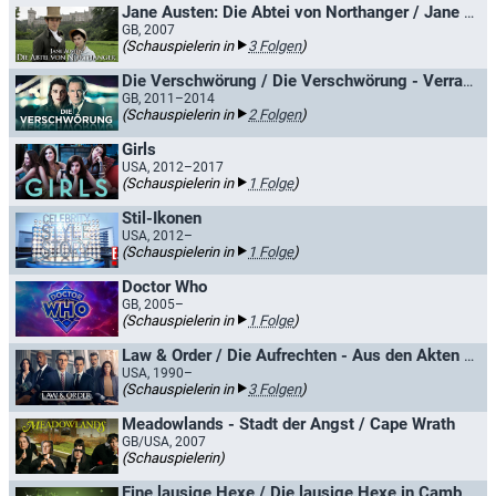
Jane Austen: Die Abtei von Northanger / Jane Austens Northanger Abbey
GB, 2007
(Schauspielerin in
3 Folgen
)
Die Verschwörung / Die Verschwörung - Verrat auf höchster Ebene
GB, 2011–2014
(Schauspielerin in
2 Folgen
)
Girls
USA, 2012–2017
(Schauspielerin in
1 Folge
)
Stil-Ikonen
USA, 2012–
(Schauspielerin in
1 Folge
)
Doctor Who
GB, 2005–
(Schauspielerin in
1 Folge
)
Law & Order / Die Aufrechten - Aus den Akten der Straße
USA, 1990–
(Schauspielerin in
3 Folgen
)
Meadowlands - Stadt der Angst / Cape Wrath
GB/USA, 2007
(Schauspielerin)
Eine lausige Hexe / Die lausige Hexe in Cambridge