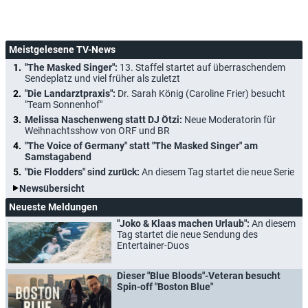
Meistgelesene TV-News
"The Masked Singer":
13. Staffel startet auf überraschendem
Sendeplatz und viel früher als zuletzt
"Die Landarztpraxis":
Dr. Sarah König (Caroline Frier) besucht
"Team Sonnenhof"
Melissa Naschenweng statt DJ Ötzi:
Neue Moderatorin für
Weihnachtsshow von ORF und BR
"The Voice of Germany" statt "The Masked Singer" am
Samstagabend
"Die Flodders" sind zurück:
An diesem Tag startet die neue Serie
Newsübersicht
Neueste Meldungen
"Joko & Klaas machen Urlaub":
An diesem
Tag startet die neue Sendung des
Entertainer-Duos
Dieser "Blue Bloods"-Veteran besucht
Spin-off "Boston Blue"