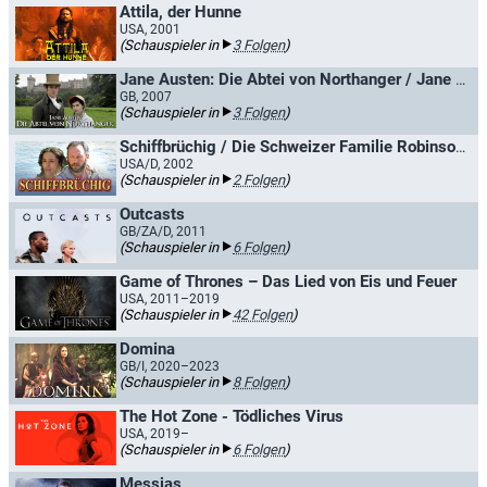
Attila, der Hunne
USA, 2001
(Schauspieler in
3 Folgen
)
Jane Austen: Die Abtei von Northanger / Jane Austens Northanger Abbey
GB, 2007
(Schauspieler in
3 Folgen
)
Schiffbrüchig / Die Schweizer Familie Robinson - Schiffsbrüchig
USA/D, 2002
(Schauspieler in
2 Folgen
)
Outcasts
GB/ZA/D, 2011
(Schauspieler in
6 Folgen
)
Game of Thrones – Das Lied von Eis und Feuer
USA, 2011–2019
(Schauspieler in
42 Folgen
)
Domina
GB/I, 2020–2023
(Schauspieler in
8 Folgen
)
The Hot Zone - Tödliches Virus
USA, 2019–
(Schauspieler in
6 Folgen
)
Messias