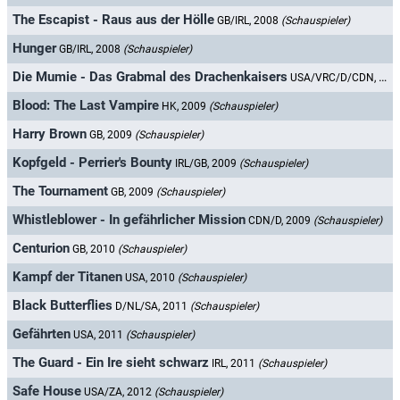
The Escapist - Raus aus der Hölle
GB/IRL, 2008
(Schauspieler)
Hunger
GB/IRL, 2008
(Schauspieler)
Die Mumie - Das Grabmal des Drachenkaisers
USA/VRC/D/CDN, 2008
Blood: The Last Vampire
HK, 2009
(Schauspieler)
Harry Brown
GB, 2009
(Schauspieler)
Kopfgeld - Perrier's Bounty
IRL/GB, 2009
(Schauspieler)
The Tournament
GB, 2009
(Schauspieler)
Whistleblower - In gefährlicher Mission
CDN/D, 2009
(Schauspieler)
Centurion
GB, 2010
(Schauspieler)
Kampf der Titanen
USA, 2010
(Schauspieler)
Black Butterflies
D/NL/SA, 2011
(Schauspieler)
Gefährten
USA, 2011
(Schauspieler)
The Guard - Ein Ire sieht schwarz
IRL, 2011
(Schauspieler)
Safe House
USA/ZA, 2012
(Schauspieler)