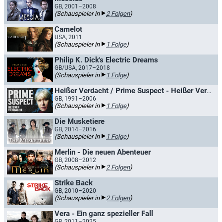
GB, 2001–2008
(Schauspieler in
2 Folgen
)
Camelot
USA, 2011
(Schauspieler in
1 Folge
)
Philip K. Dick's Electric Dreams
GB/USA, 2017–2018
(Schauspieler in
1 Folge
)
Heißer Verdacht / Prime Suspect - Heißer Verdacht
GB, 1991–2006
(Schauspieler in
1 Folge
)
Die Musketiere
GB, 2014–2016
(Schauspieler in
1 Folge
)
Merlin - Die neuen Abenteuer
GB, 2008–2012
(Schauspieler in
2 Folgen
)
Strike Back
GB, 2010–2020
(Schauspieler in
2 Folgen
)
Vera - Ein ganz spezieller Fall
GB, 2011–2025