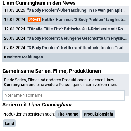
Liam Cunningham in den News
11.03.2026
"3 Body Problem"-Überraschung: In so wenigen Episoden soll Serie beendet werden
Netflix-Hammer: "3 Body Problem" langfristig bis zum Serienende verlängert
15.05.2024
UPDATE
12.04.2024
"Für alle Fälle Fitz": Britische Kult-Krimiserie mit Robbie Coltrane erstmals als digitales Release
20.03.2024
"3 Body Problem": Gelungene Geschichte um Physik, Aliens und virtuelle Welten
07.03.2024
"3 Body Problem": Netflix veröffentlicht finalen Trailer zur Big-Budget-Produktion der "Game of Thrones"-Macher
weitere Meldungen
Gemeinsame Serien, Filme, Produktionen
Finde Serien, Filme und anderen Produktionen, in denen
Liam
Cunningham
und eine weitere Person gemeinsam vorkommen.
Serien mit
Liam Cunningham
Produktionen sortieren nach:
Titel/Name
Produktionsjahr
Land