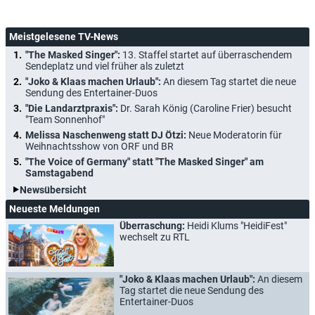
Meistgelesene TV-News
"The Masked Singer":
13. Staffel startet auf überraschendem
Sendeplatz und viel früher als zuletzt
"Joko & Klaas machen Urlaub":
An diesem Tag startet die neue
Sendung des Entertainer-Duos
"Die Landarztpraxis":
Dr. Sarah König (Caroline Frier) besucht
"Team Sonnenhof"
Melissa Naschenweng statt DJ Ötzi:
Neue Moderatorin für
Weihnachtsshow von ORF und BR
"The Voice of Germany" statt "The Masked Singer" am
Samstagabend
Newsübersicht
Neueste Meldungen
Überraschung:
Heidi Klums "HeidiFest"
wechselt zu RTL
"Joko & Klaas machen Urlaub":
An diesem
Tag startet die neue Sendung des
Entertainer-Duos