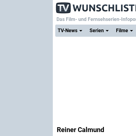
Das Film- und Fernsehserien-Infopor
TV-News
Serien
Filme
Reiner Calmund