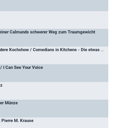
– Reiner Calmunds schwerer Weg zum Traumgewicht
Yummy! – Die etwas andere Kochshow / Comedians in Kitchens - Die etwas andere Kochshow
/ I Can See Your Voice
tz
der Münze
 Pierre M. Krause