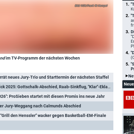
"
VOX/Frank W. Hempel
K
"
a
f
D
"
E
P
"
(
und
im TV-Programm der nächsten Wochen
"
P
Ne
errät neues Jury-Trio und Starttermin der nächsten Staffel
Neue
Deutscher TV-Jahresrückblick 2025: Gottschalk-Abschied, Raab-Sinkflug, "Klar"-Eklat und Wahl-TV XXL
6": ProSieben startet mit diesen Promis ins neue Jahr
hster Jury-Weggang nach Calmunds Abschied
 "Grill den Henssler" wacker gegen Basketball-EM-Finale