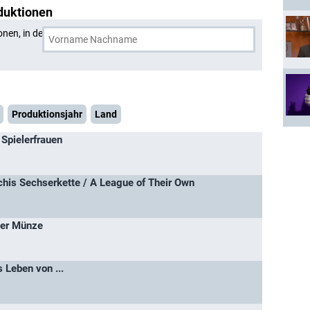
duktionen
onen, in denen
Reiner Calmund
und eine weitere Person
Produktionsjahr
Land
Spielerfrauen
schis Sechserkette / A League of Their Own
der Münze
 Leben von ...