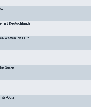
ow
er ist Deutschland?
er-Wetten, dass..?
rke Osten
chts-Quiz