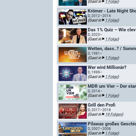
(Gast in
1 Folge
)
Krömer - Late Night Sh
D, 2012–2014
(Gast in
1 Folge
)
Das 1% Quiz – Wie clev
D, 2023–
(Gast in
1 Folge
)
Wetten, dass..? / Somm
D, 1981–
(Gast in
1 Folge
)
Wer wird Millionär?
D, 1999–
(Gast in
1 Folge
)
MDR um Vier – Der sta
D, 2014–
(Gast in
1 Folge
)
Grill den Profi
D, 2017–2018
(Gast in
19 Folgen
)
Pilawas großes Geschi
D, 2007–2008
(Gast in
1 Folge
)