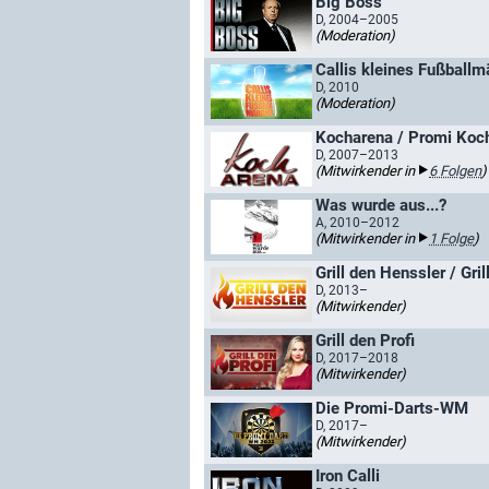
Big Boss
D, 2004–2005
(Moderation)
Callis kleines Fußball
D, 2010
(Moderation)
Kocharena / Promi Koc
D, 2007–2013
(Mitwirkender in
6 Folgen
)
Was wurde aus...?
A, 2010–2012
(Mitwirkender in
1 Folge
)
Grill den Henssler / Gri
D, 2013–
(Mitwirkender)
Grill den Profi
D, 2017–2018
(Mitwirkender)
Die Promi-Darts-WM
D, 2017–
(Mitwirkender)
Iron Calli