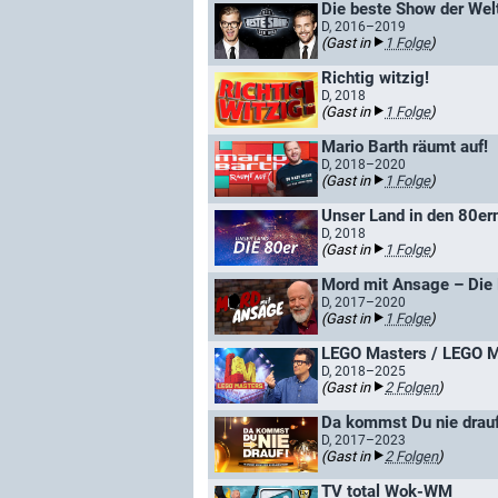
Die beste Show der Wel
D, 2016–2019
(Gast in
1 Folge
)
Richtig witzig!
D, 2018
(Gast in
1 Folge
)
Mario Barth räumt auf!
D, 2018–2020
(Gast in
1 Folge
)
Unser Land in den 80er
D, 2018
(Gast in
1 Folge
)
Mord mit Ansage – Die
D, 2017–2020
(Gast in
1 Folge
)
LEGO Masters / LEGO M
D, 2018–2025
(Gast in
2 Folgen
)
Da kommst Du nie drauf
D, 2017–2023
(Gast in
2 Folgen
)
TV total Wok-WM