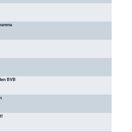
harena
 den BVB
n
t!