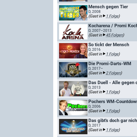
Mensch gegen Tier
D, 2008
(Gast in
1 Folge
)
Kocharena / Promi Koc
D, 2007–2013
(Gast in
45 Folgen
)
So tickt der Mensch
D, 2016
(Gast in
1 Folge
)
Die Promi-Darts-WM
D, 2017–
(Gast in
2 Folgen
)
Das Duell - Alle gegen
D, 2013
(Gast in
1 Folge
)
Pochers WM-Countdow
D, 2006
(Gast in
1 Folge
)
Das gibt's doch gar nich
D, 2017
(Gast in
1 Folge
)