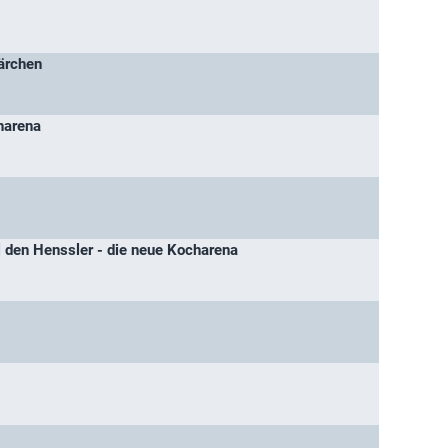
märchen
harena
ll den Henssler - die neue Kocharena