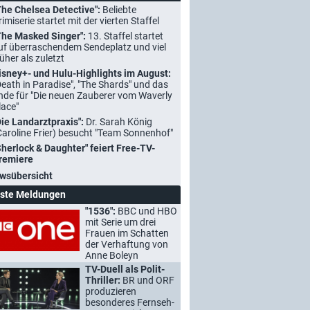
The Chelsea Detective":
Beliebte
rimiserie startet mit der vierten Staffel
The Masked Singer":
13. Staffel startet
uf überraschendem Sendeplatz und viel
rüher als zuletzt
isney+- und Hulu-Highlights im August:
Death in Paradise", "The Shards" und das
nde für "Die neuen Zauberer vom Waverly
lace"
Die Landarztpraxis":
Dr. Sarah König
Caroline Frier) besucht "Team Sonnenhof"
Sherlock & Daughter" feiert Free-TV-
remiere
wsübersicht
ste Meldungen
"1536":
BBC und HBO
mit Serie um drei
Frauen im Schatten
der Verhaftung von
Anne Boleyn
TV-Duell als Polit-
Thriller:
BR und ORF
produzieren
besonderes Fernseh-