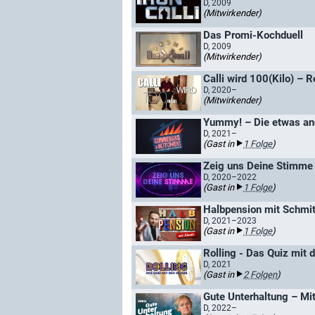
D, 2009
(Mitwirkender)
Das Promi-Kochduell
D, 2009
(Mitwirkender)
Calli wird 100(Kilo) 
D, 2020–
(Mitwirkender)
D, 2021–
(Gast in
1 Folge
)
Zeig uns Deine Stimme 
D, 2020–2022
(Gast in
1 Folge
)
Halbpension mit Schmi
D, 2021–2023
(Gast in
1 Folge
)
Rolling - Das Quiz mit 
D, 2021
(Gast in
2 Folgen
)
Gute Unterhaltung – Mit
D, 2022–