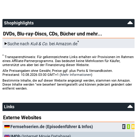
Shophighlights
DVDs, Blu-ray-Discs, CDs, Bücher und mehr...
*
Suche nach
Kuli & Co.
bei Amazon.de
*
Transparenzhinweis: Für gekennzeichnete Links erhalten wir Provisionen im Rahmen
eines Affiliate-Partnerprogramms. Das bedeutet keine Mehrkosten für Käufer,
unterstützt uns aber bei der Finanzierung dieser Website.
Alle Preisangaben ohne Gewähr, Preise ggf. plus Porto & Versandkosten.
Preisstand: 10.08.2026 03:00 GMT+1 (
Mehr Informationen
)
Bestimmte Inhalte, die auf dieser Website angezeigt werden, stammen von Amazon.
Diese Inhalte werden "wie besehen" bereitgestellt und können jederzeit geändert oder
entfernt werden.
Links
Externe Websites
Fernsehserien.de (Episodenführer & Infos)
E
I
B
IMDb
(Internet Movie Database)