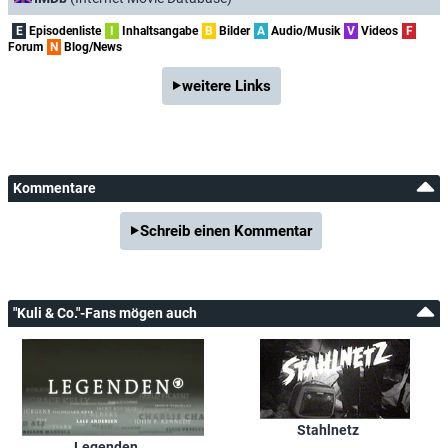
E
Episodenliste
I
Inhaltsangabe
B
Bilder
A
Audio/Musik
V
Videos
F
Forum
N
Blog/News
weitere Links
Kommentare
Schreib einen Kommentar
"Kuli & Co."-Fans mögen auch
Stahlnetz
Legenden