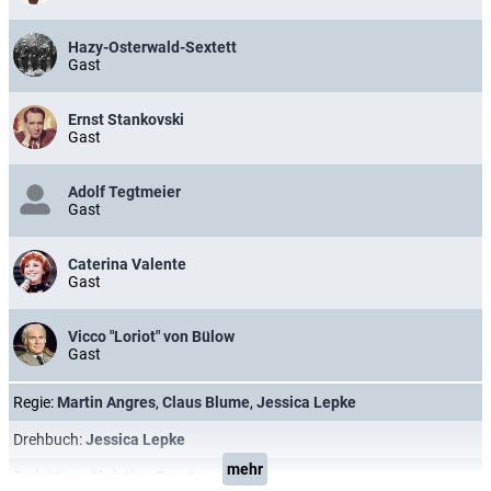
Hazy-Osterwald-Sextett
Gast
Ernst Stankovski
Gast
Adolf Tegtmeier
Gast
Caterina Valente
Gast
Vicco "Loriot" von Bülow
Gast
Regie:
Martin Angres
,
Claus Blume
,
Jessica Lepke
Drehbuch:
Jessica Lepke
mehr
Redaktion:
Christian Faust