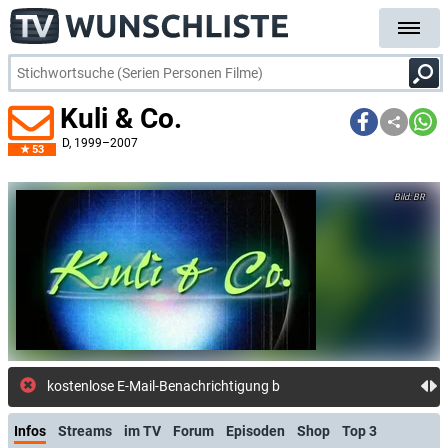
Kuli & Co.
D
, 1999–2007
53
BR
kostenlose E-Mail-Benachrichtigung bei Streaming- oder TV-Start
Infos
Streams
im TV
Forum
Episoden
Shop
Top 3