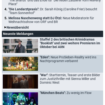
"The Shards" und das Ende für "Die neuen Zauberer vom Waverly
Place"
"Die Landarztpraxis":
Dr. Sarah König (Caroline Frier) besucht
"Team Sonnenhof"
Melissa Naschenweng statt DJ Ötzi:
Neue Moderatorin für
Weihnachtsshow von ORF und BR
Newsübersicht
Neueste Meldungen
Staffel 2 des britischen Krimidramas
"Bookish" und zwei weitere Premieren im
Oktober bei AXN
"Eden":
Neue ProSieben-Reality wird ins
Nachtprogramm verbannt
"War":
Starttermin, Teaser und erste Bilder
zum Justizthriller mit Sienna Miller und
Dominic West
"München Beats":
Zu wenig im Flow