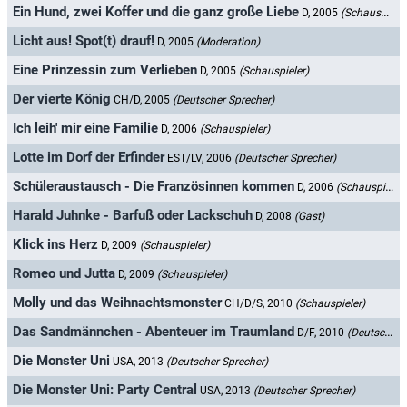
Ein Hund, zwei Koffer und die ganz große Liebe
D, 2005
(Schauspieler)
Licht aus! Spot(t) drauf!
D, 2005
(Moderation)
Eine Prinzessin zum Verlieben
D, 2005
(Schauspieler)
Der vierte König
CH/D, 2005
(Deutscher Sprecher)
Ich leih' mir eine Familie
D, 2006
(Schauspieler)
Lotte im Dorf der Erfinder
EST/LV, 2006
(Deutscher Sprecher)
Schüleraustausch - Die Französinnen kommen
D, 2006
(Schauspieler)
Harald Juhnke - Barfuß oder Lackschuh
D, 2008
(Gast)
Klick ins Herz
D, 2009
(Schauspieler)
Romeo und Jutta
D, 2009
(Schauspieler)
Molly und das Weihnachtsmonster
CH/D/S, 2010
(Schauspieler)
Das Sandmännchen - Abenteuer im Traumland
D/F, 2010
(Deutscher Sprecher)
Die Monster Uni
USA, 2013
(Deutscher Sprecher)
Die Monster Uni: Party Central
USA, 2013
(Deutscher Sprecher)