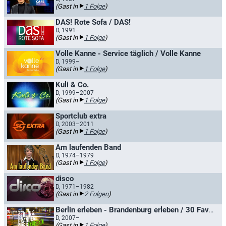
(Gast in
1 Folge
)
DAS! Rote Sofa / DAS!
D, 1991–
(Gast in
1 Folge
)
Volle Kanne - Service täglich / Volle Kanne
D, 1999–
(Gast in
1 Folge
)
Kuli & Co.
D, 1999–2007
(Gast in
1 Folge
)
Sportclub extra
D, 2003–2011
(Gast in
1 Folge
)
Am laufenden Band
D, 1974–1979
(Gast in
1 Folge
)
disco
D, 1971–1982
(Gast in
2 Folgen
)
Berlin erleben - Brandenburg erleben / 30 Favoriten
D, 2007–
(Gast in
1 Folge
)