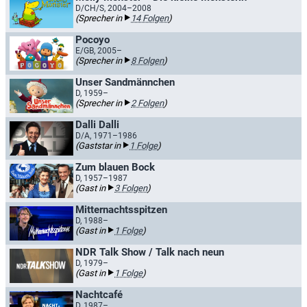
D/CH/S, 2004–2008
(Sprecher in
14 Folgen
)
Pocoyo
E/GB, 2005–
(Sprecher in
8 Folgen
)
Unser Sandmännchen
D, 1959–
(Sprecher in
2 Folgen
)
Dalli Dalli
D/A, 1971–1986
(Gaststar in
1 Folge
)
Zum blauen Bock
D, 1957–1987
(Gast in
3 Folgen
)
Mitternachtsspitzen
D, 1988–
(Gast in
1 Folge
)
NDR Talk Show / Talk nach neun
D, 1979–
(Gast in
1 Folge
)
Nachtcafé
D, 1987–