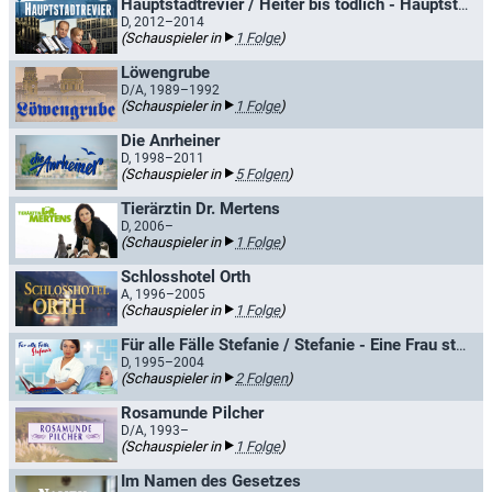
Hauptstadtrevier / Heiter bis tödlich - Hauptstadtrevier
D, 2012–2014
(Schauspieler in
1 Folge
)
Löwengrube
D/A, 1989–1992
(Schauspieler in
1 Folge
)
Die Anrheiner
D, 1998–2011
(Schauspieler in
5 Folgen
)
Tierärztin Dr. Mertens
D, 2006–
(Schauspieler in
1 Folge
)
Schlosshotel Orth
A, 1996–2005
(Schauspieler in
1 Folge
)
Für alle Fälle Stefanie / Stefanie - Eine Frau startet durch
D, 1995–2004
(Schauspieler in
2 Folgen
)
Rosamunde Pilcher
D/A, 1993–
(Schauspieler in
1 Folge
)
Im Namen des Gesetzes