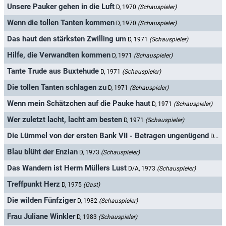
Unsere Pauker gehen in die Luft
D, 1970
(Schauspieler)
Wenn die tollen Tanten kommen
D, 1970
(Schauspieler)
Das haut den stärksten Zwilling um
D, 1971
(Schauspieler)
Hilfe, die Verwandten kommen
D, 1971
(Schauspieler)
Tante Trude aus Buxtehude
D, 1971
(Schauspieler)
Die tollen Tanten schlagen zu
D, 1971
(Schauspieler)
Wenn mein Schätzchen auf die Pauke haut
D, 1971
(Schauspieler)
Wer zuletzt lacht, lacht am besten
D, 1971
(Schauspieler)
Die Lümmel von der ersten Bank VII - Betragen ungenügend
D, 1972
Blau blüht der Enzian
D, 1973
(Schauspieler)
Das Wandern ist Herrn Müllers Lust
D/A, 1973
(Schauspieler)
Treffpunkt Herz
D, 1975
(Gast)
Die wilden Fünfziger
D, 1982
(Schauspieler)
Frau Juliane Winkler
D, 1983
(Schauspieler)