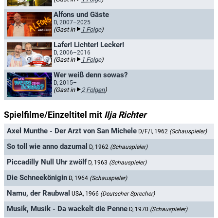
Alfons und Gäste
D, 2007–2025
(Gast in
1 Folge
)
Lafer! Lichter! Lecker!
D, 2006–2016
(Gast in
1 Folge
)
Wer weiß denn sowas?
D, 2015–
(Gast in
2 Folgen
)
Spielfilme/Einzeltitel mit
Ilja Richter
Axel Munthe - Der Arzt von San Michele
D/F/I, 1962
(Schauspieler)
So toll wie anno dazumal
D, 1962
(Schauspieler)
Piccadilly Null Uhr zwölf
D, 1963
(Schauspieler)
Die Schneekönigin
D, 1964
(Schauspieler)
Namu, der Raubwal
USA, 1966
(Deutscher Sprecher)
Musik, Musik - Da wackelt die Penne
D, 1970
(Schauspieler)