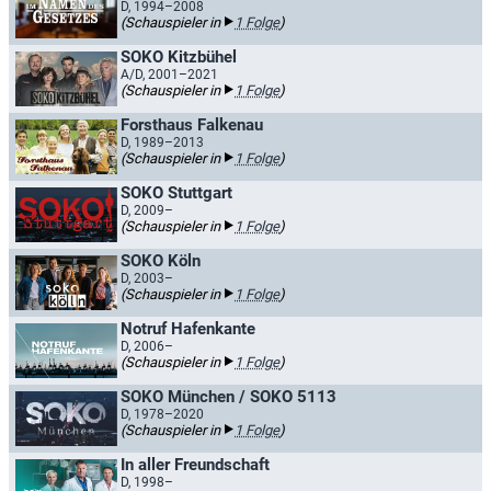
D, 1994–2008
(Schauspieler in
1 Folge
)
SOKO Kitzbühel
A/D, 2001–2021
(Schauspieler in
1 Folge
)
Forsthaus Falkenau
D, 1989–2013
(Schauspieler in
1 Folge
)
SOKO Stuttgart
D, 2009–
(Schauspieler in
1 Folge
)
SOKO Köln
D, 2003–
(Schauspieler in
1 Folge
)
Notruf Hafenkante
D, 2006–
(Schauspieler in
1 Folge
)
SOKO München / SOKO 5113
D, 1978–2020
(Schauspieler in
1 Folge
)
In aller Freundschaft
D, 1998–