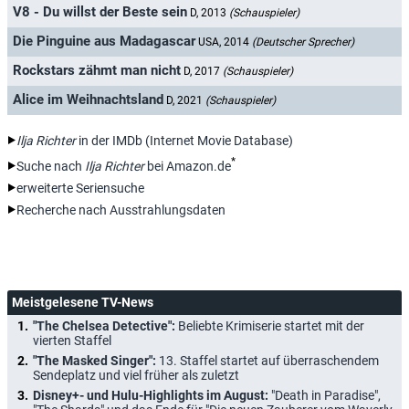
V8 - Du willst der Beste sein
D, 2013
(Schauspieler)
Die Pinguine aus Madagascar
USA, 2014
(Deutscher Sprecher)
Rockstars zähmt man nicht
D, 2017
(Schauspieler)
Alice im Weihnachtsland
D, 2021
(Schauspieler)
Ilja Richter
in der IMDb (Internet Movie Database)
*
Suche nach
Ilja Richter
bei Amazon.de
erweiterte Seriensuche
Recherche nach Ausstrahlungsdaten
Meistgelesene TV-News
"The Chelsea Detective":
Beliebte Krimiserie startet mit der
vierten Staffel
"The Masked Singer":
13. Staffel startet auf überraschendem
Sendeplatz und viel früher als zuletzt
Disney+- und Hulu-Highlights im August:
"Death in Paradise",