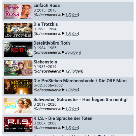
Einfach Rosa
D, 2015–2016
(Schauspieler in
1 Folge
)
Die Trotzkis
D, 1993–1994
(Schauspieler in
1 Folge
)
Detektivbüro Roth
D, 1984–1986
(Schauspieler in
2 Folgen
)
Siebenstein
D, 1988–2019
(Schauspieler in
12 Folgen
)
Die ProSieben Märchenstunde / Die ORF Märchenstunde
D/CZ, 2006–2007
(Schauspieler in
1 Folge
)
Schwester, Schwester - Hier liegen Sie richtig!
D, 2019–2020
(Schauspieler in
1 Folge
)
R.I.S. - Die Sprache der Toten
D, 2007–2008
(Schauspieler in
1 Folge
)