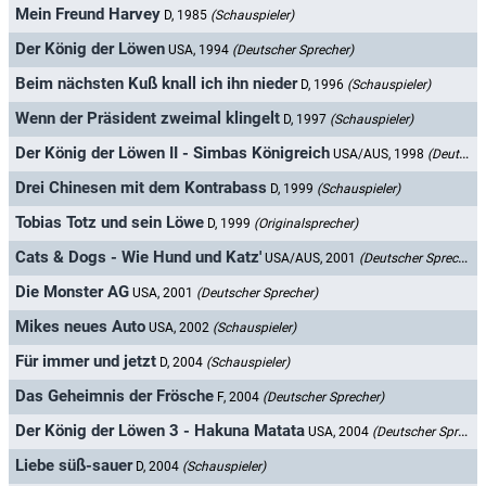
Mein Freund Harvey
D, 1985
(Schauspieler)
Der König der Löwen
USA, 1994
(Deutscher Sprecher)
Beim nächsten Kuß knall ich ihn nieder
D, 1996
(Schauspieler)
Wenn der Präsident zweimal klingelt
D, 1997
(Schauspieler)
Der König der Löwen II - Simbas Königreich
USA/AUS, 1998
(Deutscher Sprecher)
Drei Chinesen mit dem Kontrabass
D, 1999
(Schauspieler)
Tobias Totz und sein Löwe
D, 1999
(Originalsprecher)
Cats & Dogs - Wie Hund und Katz'
USA/AUS, 2001
(Deutscher Sprecher)
Die Monster AG
USA, 2001
(Deutscher Sprecher)
Mikes neues Auto
USA, 2002
(Schauspieler)
Für immer und jetzt
D, 2004
(Schauspieler)
Das Geheimnis der Frösche
F, 2004
(Deutscher Sprecher)
Der König der Löwen 3 - Hakuna Matata
USA, 2004
(Deutscher Sprecher)
Liebe süß-sauer
D, 2004
(Schauspieler)